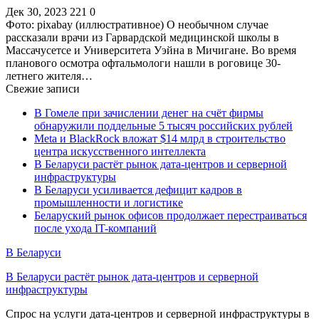
Дек 30, 2023
221
0
Фото: pixabay (иллюстративное) О необычном случае
рассказали врачи из Гарвардской медицинской школы в
Массачусетсе и Университета Уэйна в Мичигане. Во время
планового осмотра офтальмологи нашли в роговице 30-
летнего жителя…
Свежие записи
В Гомеле при зачислении денег на счёт фирмы
обнаружили поддельные 5 тысяч российских рублей
Meta и BlackRock вложат $14 млрд в строительство
центра искусственного интеллекта
В Беларуси растёт рынок дата-центров и серверной
инфраструктуры
В Беларуси усиливается дефицит кадров в
промышленности и логистике
Беларуский рынок офисов продолжает перестраиваться
после ухода IT-компаний
В Беларуси
В Беларуси растёт рынок дата-центров и серверной
инфраструктуры
Спрос на услуги дата-центров и серверной инфраструктуры в