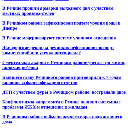
В Речице прошли ярмарки выходного дня с участием
местных производителей
В Речицком районе зафиксирован подъем уровня воды в
Днепре
В Речице модернизируют систему уличного освещения
Эквадорские рекорды речицких нефтяников: экспорт
компетенций или утечка потенциала?
Смертельная авария в Речицком районе унесла три жизни,
включая ребенка
Бывшего главу Речицкого района приговорили к 7 годам
колонии за фальсификацию отчетов
ДТП с участием фуры в Речицком районе: пострадали двое
Конфликт из-за капремонта в Речице выявил системные
проблемы ЖКХ и отношение к жильцам
В Речицком районе поймали дачного вора, поджигавшего
дома