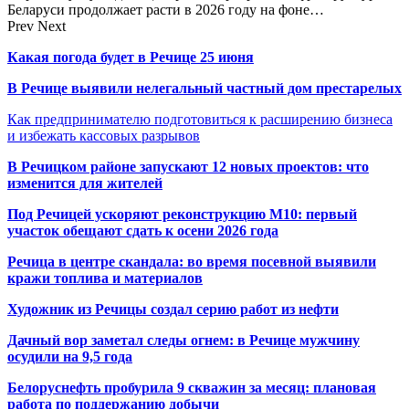
Беларуси продолжает расти в 2026 году на фоне…
Prev
Next
Какая погода будет в Речице 25 июня
В Речице выявили нелегальный частный дом престарелых
Как предпринимателю подготовиться к расширению бизнеса
и избежать кассовых разрывов
В Речицком районе запускают 12 новых проектов: что
изменится для жителей
Под Речицей ускоряют реконструкцию М10: первый
участок обещают сдать к осени 2026 года
Речица в центре скандала: во время посевной выявили
кражи топлива и материалов
Художник из Речицы создал серию работ из нефти
Дачный вор заметал следы огнем: в Речице мужчину
осудили на 9,5 года
Белоруснефть пробурила 9 скважин за месяц: плановая
работа по поддержанию добычи