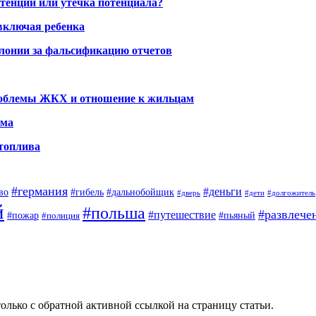
тенций или утечка потенциала?
включая ребенка
олонии за фальсификацию отчетов
проблемы ЖКХ и отношение к жильцам
ома
 топлива
#германия
#деньги
во
#гибель
#дальнобойщик
#дверь
#дети
#долгожитель
й
#польша
#развлече
#путешествие
#пожар
#полиция
#пьяный
олько с обратной активной ссылкой на страницу статьи.