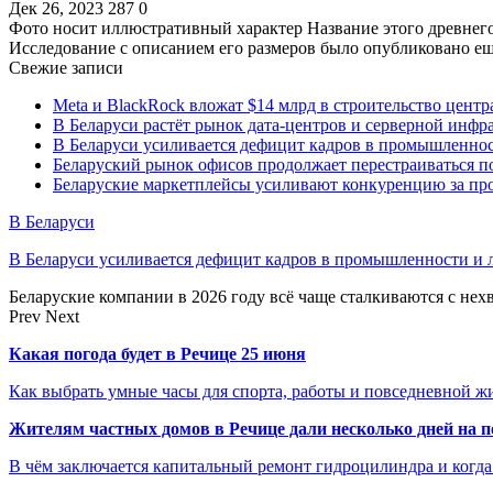
Дек 26, 2023
287
0
Фото носит иллюстративный характер Название этого древнего 
Исследование с описанием его размеров было опубликовано 
Свежие записи
Meta и BlackRock вложат $14 млрд в строительство центр
В Беларуси растёт рынок дата-центров и серверной инфр
В Беларуси усиливается дефицит кадров в промышленнос
Беларуский рынок офисов продолжает перестраиваться п
Беларуские маркетплейсы усиливают конкуренцию за про
В Беларуси
В Беларуси усиливается дефицит кадров в промышленности и 
Беларуские компании в 2026 году всё чаще сталкиваются с не
Prev
Next
Какая погода будет в Речице 25 июня
Как выбрать умные часы для спорта, работы и повседневной ж
Жителям частных домов в Речице дали несколько дней на 
В чём заключается капитальный ремонт гидроцилиндра и когда