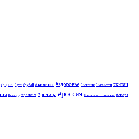
#здоровье
#китай
#животное
#дорога
#дтп
#дубай
#испания
#казахстан
#россия
ния
#речица
#ремонт
#спорт
#рекорд
#сельское_хозяйство