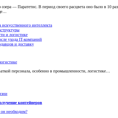
озера — Паратетис. В период своего расцвета оно было в 10 раз
еще…
а искусственного интеллекта
аструктуры
ти и логистике
осле ухода IT-компаний
давцов и доставку
логистике
хваткой персонала, особенно в промышленности, логистике…
изни
получение контейнеров
 он необходим?