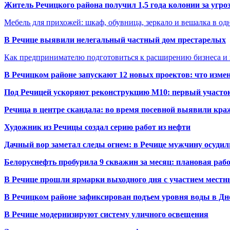
Житель Речицкого района получил 1,5 года колонии за угро
Мебель для прихожей: шкаф, обувница, зеркало и вешалка в о
В Речице выявили нелегальный частный дом престарелых
Как предпринимателю подготовиться к расширению бизнеса и 
В Речицком районе запускают 12 новых проектов: что изме
Под Речицей ускоряют реконструкцию М10: первый участок 
Речица в центре скандала: во время посевной выявили кра
Художник из Речицы создал серию работ из нефти
Дачный вор заметал следы огнем: в Речице мужчину осудили
Белоруснефть пробурила 9 скважин за месяц: плановая раб
В Речице прошли ярмарки выходного дня с участием местн
В Речицком районе зафиксирован подъем уровня воды в Дн
В Речице модернизируют систему уличного освещения