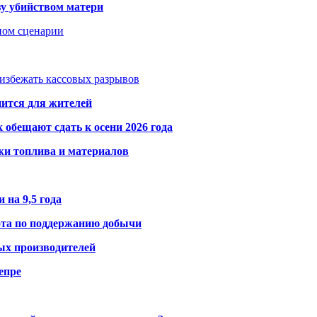
зу убийством матери
дном сценарии
избежать кассовых разрывов
нится для жителей
обещают сдать к осени 2026 года
жи топлива и материалов
 на 9,5 года
ота по поддержанию добычи
ых производителей
епре