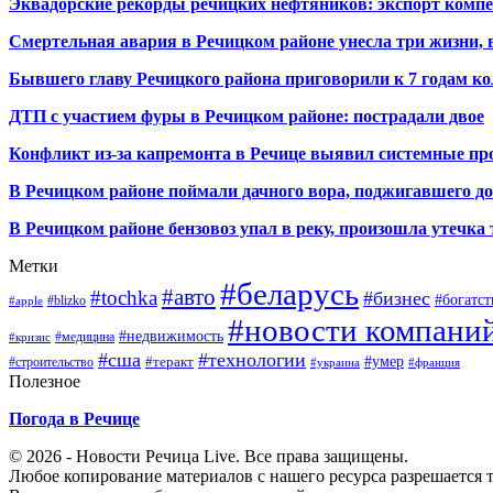
Эквадорские рекорды речицких нефтяников: экспорт компе
Смертельная авария в Речицком районе унесла три жизни, 
Бывшего главу Речицкого района приговорили к 7 годам к
ДТП с участием фуры в Речицком районе: пострадали двое
Конфликт из-за капремонта в Речице выявил системные 
В Речицком районе поймали дачного вора, поджигавшего д
В Речицком районе бензовоз упал в реку, произошла утечка
Метки
#беларусь
#авто
#tochka
#бизнес
#богатст
#blizko
#apple
#новости компани
#недвижимость
#медицина
#кризис
#сша
#технологии
#умер
#теракт
#строительство
#украина
#франция
Полезное
Погода в Речице
© 2026 - Новости Речица Live. Все права защищены.
Любое копирование материалов с нашего ресурса разрешается т