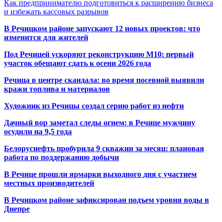
Как предпринимателю подготовиться к расширению бизнеса
и избежать кассовых разрывов
В Речицком районе запускают 12 новых проектов: что
изменится для жителей
Под Речицей ускоряют реконструкцию М10: первый
участок обещают сдать к осени 2026 года
Речица в центре скандала: во время посевной выявили
кражи топлива и материалов
Художник из Речицы создал серию работ из нефти
Дачный вор заметал следы огнем: в Речице мужчину
осудили на 9,5 года
Белоруснефть пробурила 9 скважин за месяц: плановая
работа по поддержанию добычи
В Речице прошли ярмарки выходного дня с участием
местных производителей
В Речицком районе зафиксирован подъем уровня воды в
Днепре