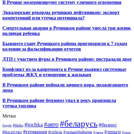
В Речице модернизируют систему уличного освещения
Эквадорские рекорды речицких нефтяников: экспорт
компетенций или утечка потенциала?
Смертельная авария в Речицком районе унесла три жизни,
включая ребенка
Бывшего главу Речицкого района приговорили к 7 годам
колонии за фальсификацию отчетов
ДТП с участием фуры в Речицком районе: пострадали двое
Конфликт из-за капремонта в Речице выявил системные
проблемы ЖКХ и отношение к жильцам
В Речицком районе поймали дачного вора, поджигавшего
дома
В Речицком районе бензовоз упал в реку, произошла
утечка топлива
Метки
#беларусь
#авто
#tochka
#бизнес
#blizko
#apple
#германия
#деньги
#богатство
#гибель
#дальнобойщик
#дверь
#дети