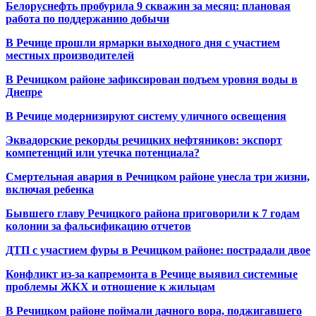
Белоруснефть пробурила 9 скважин за месяц: плановая
работа по поддержанию добычи
В Речице прошли ярмарки выходного дня с участием
местных производителей
В Речицком районе зафиксирован подъем уровня воды в
Днепре
В Речице модернизируют систему уличного освещения
Эквадорские рекорды речицких нефтяников: экспорт
компетенций или утечка потенциала?
Смертельная авария в Речицком районе унесла три жизни,
включая ребенка
Бывшего главу Речицкого района приговорили к 7 годам
колонии за фальсификацию отчетов
ДТП с участием фуры в Речицком районе: пострадали двое
Конфликт из-за капремонта в Речице выявил системные
проблемы ЖКХ и отношение к жильцам
В Речицком районе поймали дачного вора, поджигавшего