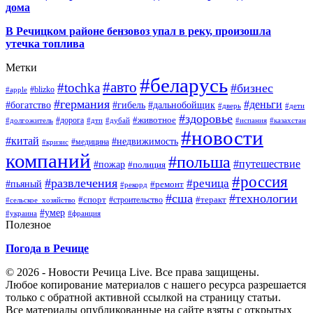
дома
В Речицком районе бензовоз упал в реку, произошла
утечка топлива
Метки
#беларусь
#авто
#tochka
#бизнес
#blizko
#apple
#германия
#деньги
#богатство
#гибель
#дальнобойщик
#дверь
#дети
#здоровье
#животное
#дорога
#долгожитель
#дтп
#дубай
#испания
#казахстан
#новости
#китай
#недвижимость
#медицина
#кризис
компаний
#польша
#путешествие
#пожар
#полиция
#россия
#развлечения
#речица
#пьяный
#ремонт
#рекорд
#сша
#технологии
#спорт
#теракт
#строительство
#сельское_хозяйство
#умер
#украина
#франция
Полезное
Погода в Речице
© 2026 - Новости Речица Live. Все права защищены.
Любое копирование материалов с нашего ресурса разрешается
только с обратной активной ссылкой на страницу статьи.
Все материалы опубликованные на сайте взяты с открытых