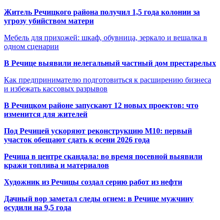
Житель Речицкого района получил 1,5 года колонии за
угрозу убийством матери
Мебель для прихожей: шкаф, обувница, зеркало и вешалка в
одном сценарии
В Речице выявили нелегальный частный дом престарелых
Как предпринимателю подготовиться к расширению бизнеса
и избежать кассовых разрывов
В Речицком районе запускают 12 новых проектов: что
изменится для жителей
Под Речицей ускоряют реконструкцию М10: первый
участок обещают сдать к осени 2026 года
Речица в центре скандала: во время посевной выявили
кражи топлива и материалов
Художник из Речицы создал серию работ из нефти
Дачный вор заметал следы огнем: в Речице мужчину
осудили на 9,5 года