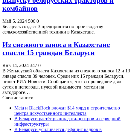
выпуску белорусских тракторов и
комбайнов
Май 5, 2024
506
0
Беларусь создаст 3 предприятия по производству
сельскохозяйственной техники в Казахстане.
Из снежного заноса в Казахстане
спасли 15 граждан Беларуси
Янв 14, 2024
347
0
В Жетысуской области Казахстана из снежного заноса 12 и 13
января спасли 39 человек. Среди них 15 граждан Беларуси,
пишет РИА Новости. Сообщается, что за прошедшие двое
суток в непогоды, нулевой видимости, метели на
автодороге…
Свежие записи
Meta и BlackRock вложат $14 млрд в строительство
центра искусственного интеллекта
В Беларуси растёт рынок дата-центров и серверной
инфраструктуры
В Беларуси усиливается дефицит кадров в