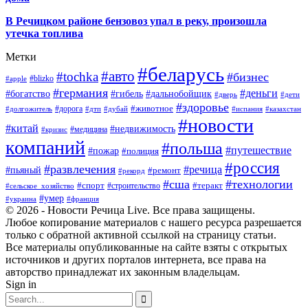
В Речицком районе бензовоз упал в реку, произошла
утечка топлива
Метки
#беларусь
#авто
#tochka
#бизнес
#blizko
#apple
#германия
#деньги
#богатство
#гибель
#дальнобойщик
#дверь
#дети
#здоровье
#животное
#дорога
#долгожитель
#дтп
#дубай
#испания
#казахстан
#новости
#китай
#недвижимость
#медицина
#кризис
компаний
#польша
#путешествие
#пожар
#полиция
#россия
#развлечения
#речица
#пьяный
#ремонт
#рекорд
#сша
#технологии
#спорт
#теракт
#строительство
#сельское_хозяйство
#умер
#украина
#франция
© 2026 - Новости Речица Live. Все права защищены.
Любое копирование материалов с нашего ресурса разрешается
только с обратной активной ссылкой на страницу статьи.
Все материалы опубликованные на сайте взяты с открытых
источников и других порталов интернета, все права на
авторство принадлежат их законным владельцам.
Sign in