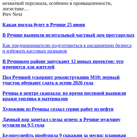
нехваткой персонала, особенно в промышленности,
логистике…
Prev
Next
Какая погода будет в Речице 25 июня
В Речице выявили нелегальный частный дом престарелых
Как предпринимателю подготовиться к расширению бизнеса
и избежать кассовых разрывов
В Речицком районе запускают 12 новых проектов: что
изменится для жителей
Под Речицей ускоряют реконструкцию М10: первый
участок обещают сдать к осени 2026 года
Речица в центре скандала: во время посевной выявили
кражи топлива и материалов
Художник из Речицы создал серию работ из нефти
Дачный вор заметал следы огнем: в Речице мужчину
осудили на 9,5 года
Белоруснефть пробурила 9 скважин за месяц: плановая