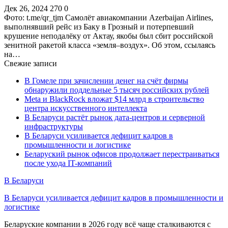
Дек 26, 2024
270
0
Фото: t.me/qr_tjm Самолёт авиакомпании Azerbaijan Airlines,
выполнявший рейс из Баку в Грозный и потерпевший
крушение неподалёку от Актау, якобы был сбит российской
зенитной ракетой класса «земля–воздух». Об этом, ссылаясь
на…
Свежие записи
В Гомеле при зачислении денег на счёт фирмы
обнаружили поддельные 5 тысяч российских рублей
Meta и BlackRock вложат $14 млрд в строительство
центра искусственного интеллекта
В Беларуси растёт рынок дата-центров и серверной
инфраструктуры
В Беларуси усиливается дефицит кадров в
промышленности и логистике
Беларуский рынок офисов продолжает перестраиваться
после ухода IT-компаний
В Беларуси
В Беларуси усиливается дефицит кадров в промышленности и
логистике
Беларуские компании в 2026 году всё чаще сталкиваются с