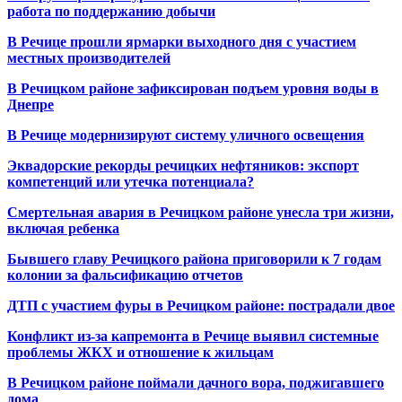
работа по поддержанию добычи
В Речице прошли ярмарки выходного дня с участием
местных производителей
В Речицком районе зафиксирован подъем уровня воды в
Днепре
В Речице модернизируют систему уличного освещения
Эквадорские рекорды речицких нефтяников: экспорт
компетенций или утечка потенциала?
Смертельная авария в Речицком районе унесла три жизни,
включая ребенка
Бывшего главу Речицкого района приговорили к 7 годам
колонии за фальсификацию отчетов
ДТП с участием фуры в Речицком районе: пострадали двое
Конфликт из-за капремонта в Речице выявил системные
проблемы ЖКХ и отношение к жильцам
В Речицком районе поймали дачного вора, поджигавшего
дома