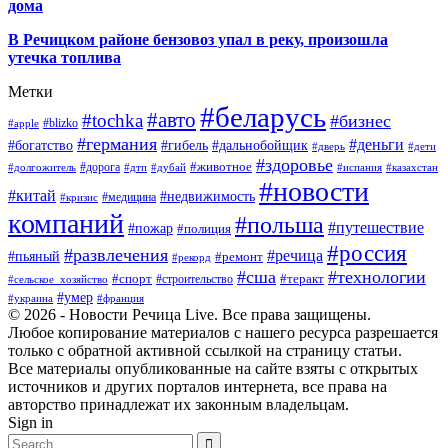
дома
В Речицком районе бензовоз упал в реку, произошла
утечка топлива
Метки
#беларусь
#авто
#tochka
#бизнес
#blizko
#apple
#германия
#деньги
#богатство
#гибель
#дальнобойщик
#дверь
#дети
#здоровье
#животное
#дорога
#долгожитель
#дтп
#дубай
#испания
#казахстан
#новости
#китай
#недвижимость
#медицина
#кризис
компаний
#польша
#путешествие
#пожар
#полиция
#россия
#развлечения
#речица
#пьяный
#ремонт
#рекорд
#сша
#технологии
#спорт
#теракт
#строительство
#сельское_хозяйство
#умер
#украина
#франция
© 2026 - Новости Речица Live. Все права защищены.
Любое копирование материалов с нашего ресурса разрешается
только с обратной активной ссылкой на страницу статьи.
Все материалы опубликованные на сайте взяты с открытых
источников и других порталов интернета, все права на
авторство принадлежат их законным владельцам.
Sign in