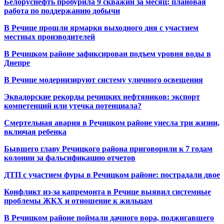
Белоруснефть пробурила 9 скважин за месяц: плановая
работа по поддержанию добычи
В Речице прошли ярмарки выходного дня с участием
местных производителей
В Речицком районе зафиксирован подъем уровня воды в
Днепре
В Речице модернизируют систему уличного освещения
Эквадорские рекорды речицких нефтяников: экспорт
компетенций или утечка потенциала?
Смертельная авария в Речицком районе унесла три жизни,
включая ребенка
Бывшего главу Речицкого района приговорили к 7 годам
колонии за фальсификацию отчетов
ДТП с участием фуры в Речицком районе: пострадали двое
Конфликт из-за капремонта в Речице выявил системные
проблемы ЖКХ и отношение к жильцам
В Речицком районе поймали дачного вора, поджигавшего