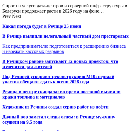
Спрос на услуги дата-центров и серверной инфраструктуры в
Беларуси продолжает расти в 2026 году на фоне…
Prev
Next
Какая погода будет в Речице 25 июня
В Речице выявили нелегальный частный дом престарелых
Как предпринимателю подготовиться к расширению бизнеса
и избежать кассовых разрывов
В Речицком районе запускают 12 новых проектов: что
изменится для жителей
Под Речицей ускоряют реконструкцию М10: первый
участок обещают сдать к осени 2026 года
Речица в центре скандала: во время посевной выявили
кражи топлива и материалов
Художник из Речицы создал серию работ из нефти
Дачный вор заметал следы огнем: в Речице мужчину
осудили на 9,5 года