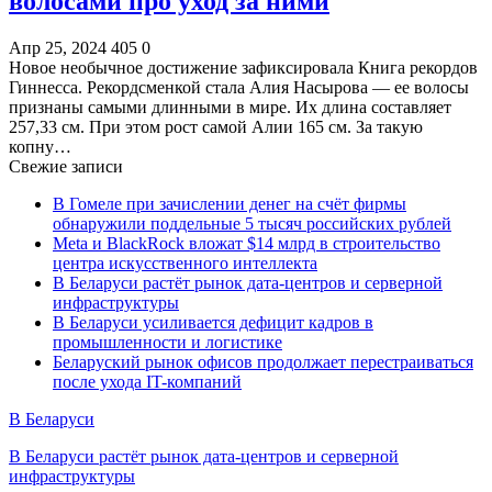
волосами про уход за ними
Апр 25, 2024
405
0
Новое необычное достижение зафиксировала Книга рекордов
Гиннесса. Рекордсменкой стала Алия Насырова — ее волосы
признаны самыми длинными в мире. Их длина составляет
257,33 см. При этом рост самой Алии 165 см. За такую
копну…
Свежие записи
В Гомеле при зачислении денег на счёт фирмы
обнаружили поддельные 5 тысяч российских рублей
Meta и BlackRock вложат $14 млрд в строительство
центра искусственного интеллекта
В Беларуси растёт рынок дата-центров и серверной
инфраструктуры
В Беларуси усиливается дефицит кадров в
промышленности и логистике
Беларуский рынок офисов продолжает перестраиваться
после ухода IT-компаний
В Беларуси
В Беларуси растёт рынок дата-центров и серверной
инфраструктуры