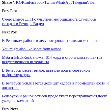
Share
VK
OK.ru
Facebook
Twitter
WhatsApp
Telegram
Viber
Prev Post
Смертельное ДТП с участием мотоциклиста случилось
сегодня в Речице. Видео
Next Post
В Речицком районе в лесу потерялась пожилая женщина
You might also like
More from author
Meta и BlackRock вложат $14 млрд в строительство центра
искусственного интеллекта
В Беларуси растёт рынок дата-центров и серверной
инфраструктуры
В Беларуси усиливается дефицит кадров в промышленности и
логистике
Беларуский рынок офисов продолжает перестраиваться после
ухода IT-компаний
Prev
Next