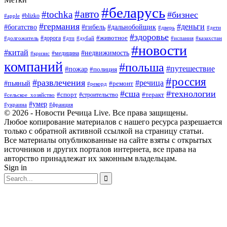
#беларусь
#авто
#tochka
#бизнес
#blizko
#apple
#германия
#деньги
#богатство
#гибель
#дальнобойщик
#дверь
#дети
#здоровье
#животное
#дорога
#долгожитель
#дтп
#дубай
#испания
#казахстан
#новости
#китай
#недвижимость
#медицина
#кризис
компаний
#польша
#путешествие
#пожар
#полиция
#россия
#развлечения
#речица
#пьяный
#ремонт
#рекорд
#сша
#технологии
#спорт
#теракт
#строительство
#сельское_хозяйство
#умер
#украина
#франция
© 2026 - Новости Речица Live. Все права защищены.
Любое копирование материалов с нашего ресурса разрешается
только с обратной активной ссылкой на страницу статьи.
Все материалы опубликованные на сайте взяты с открытых
источников и других порталов интернета, все права на
авторство принадлежат их законным владельцам.
Sign in