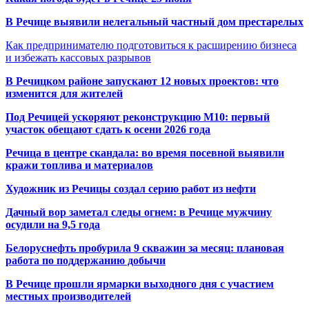
В Речице выявили нелегальный частный дом престарелых
Как предпринимателю подготовиться к расширению бизнеса
и избежать кассовых разрывов
В Речицком районе запускают 12 новых проектов: что
изменится для жителей
Под Речицей ускоряют реконструкцию М10: первый
участок обещают сдать к осени 2026 года
Речица в центре скандала: во время посевной выявили
кражи топлива и материалов
Художник из Речицы создал серию работ из нефти
Дачный вор заметал следы огнем: в Речице мужчину
осудили на 9,5 года
Белоруснефть пробурила 9 скважин за месяц: плановая
работа по поддержанию добычи
В Речице прошли ярмарки выходного дня с участием
местных производителей