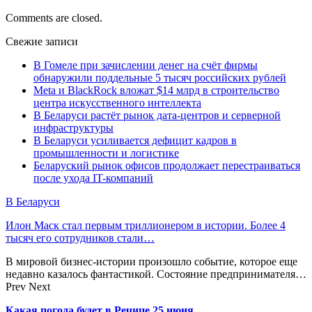
Comments are closed.
Свежие записи
В Гомеле при зачислении денег на счёт фирмы
обнаружили поддельные 5 тысяч российских рублей
Meta и BlackRock вложат $14 млрд в строительство
центра искусственного интеллекта
В Беларуси растёт рынок дата-центров и серверной
инфраструктуры
В Беларуси усиливается дефицит кадров в
промышленности и логистике
Беларуский рынок офисов продолжает перестраиваться
после ухода IT-компаний
В Беларуси
Илон Маск стал первым триллионером в истории. Более 4
тысяч его сотрудников стали…
В мировой бизнес-истории произошло событие, которое еще
недавно казалось фантастикой. Состояние предпринимателя…
Prev
Next
Какая погода будет в Речице 25 июня