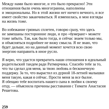
Между нами было многое, и это было прекрасно! Эти
отношения были очень многогранны, наполнены
и эмоциональны. Но в этой жизни нет ничего вечного, и все
имеет свойство заканчиваться. Я изменилась, и мои взгляды
на жизнь тоже.
Во избежание грязных сплетен, говорю сразу, что здесь
не замешаны посторонние люди, и про «бумеранг» можете
тоже забыть. Так, как было тогда, и сейчас знаем только мы,
и объясняться подробнее не вижу смысла. Я не знаю, что
будет дальше, но на данный момент хочется всю свою
энергию направить в иное русло.
Я верю, что удастся превратить наши отношения в идеальный
родительский тандем ради Ратмирчика. Спасибо тебе за то,
что ты сделал для меня, за твою любовь и бесконечную
поддержу. За то, что вырастил из дурной 18-летней малышки
меня такую, какая я сейчас. Прости меня за все былое.
Я обещаю тебе воспитать нашего сына в любви к своему
отцу, — объяснила причины расставания с Тимати Анастасия
Решетова.
259