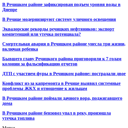
В Речицком районе зафиксирован подъем уровня воды в
Днепре
В Речице модернизируют систему уличного освещения
Эквадорские рекорды речицких нефтяников: экспорт
компетенций или утечка потенциала?
Смертельная авария в Речицком районе унесла три жизни,
включая ребенка
Бывшего главу Речицкого района приговорили к 7 годам
колонии за фальсификацию отчетов
ДТП с участием фуры в Речицком районе: пострадали двое
Конфликт из-за капремонта в Речице выявил системные
проблемы ЖКХ и отношение к жильцам
В Речицком районе поймали дачного вора, поджигавшего
дома
В Речицком районе бензовоз упал в реку, произошла
утечка топлива
Метки