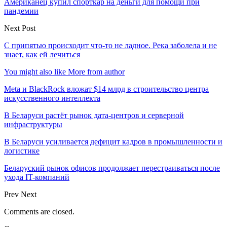
Американец купил спорткар на деньги для помощи при
пандемии
Next Post
С припятью происходит что-то не ладное. Река заболела и не
знает, как ей лечиться
You might also like
More from author
Meta и BlackRock вложат $14 млрд в строительство центра
искусственного интеллекта
В Беларуси растёт рынок дата-центров и серверной
инфраструктуры
В Беларуси усиливается дефицит кадров в промышленности и
логистике
Беларуский рынок офисов продолжает перестраиваться после
ухода IT-компаний
Prev
Next
Comments are closed.