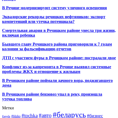
В Речице модернизируют систему уличного освещения
Эквадорские рекорды речицких нефтяников: экспорт
компетенций или утечка потенциала?
Смертельная авария в Речицком районе унесла три жизни,
включая ребенка
Бывшего главу Речицкого района приговорили к 7 годам
колонии за фальсификацию отчетов
ДТП с участием фуры в Речицком районе: пострадали двое
Конфликт из-за капремонта в Речице выявил системные
проблемы ЖКХ и отношение к жильцам
В Речицком районе поймали дачного вора, поджигавшего
дома
В Речицком районе бензовоз упал в реку, произошла
утечка топлива
Метки
#беларусь
#авто
#tochka
#бизнес
#blizko
#apple