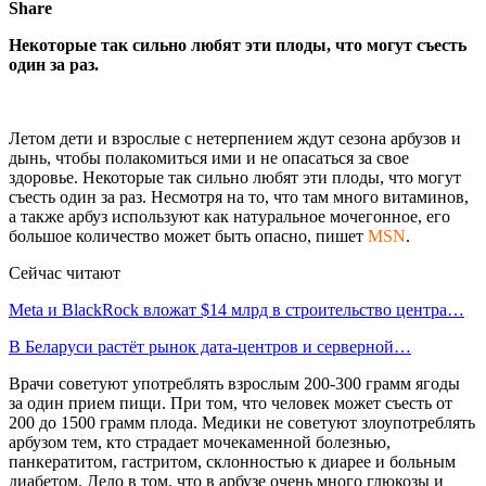
Share
Некоторые так сильно любят эти плоды, что могут съесть
один за раз.
Летом дети и взрослые с нетерпением ждут сезона арбузов и
дынь, чтобы полакомиться ими и не опасаться за свое
здоровье. Некоторые так сильно любят эти плоды, что могут
съесть один за раз. Несмотря на то, что там много витаминов,
а также арбуз используют как натуральное мочегонное, его
большое количество может быть опасно, пишет
MSN
.
Сейчас читают
Meta и BlackRock вложат $14 млрд в строительство центра…
В Беларуси растёт рынок дата-центров и серверной…
Врачи советуют употреблять взрослым 200-300 грамм ягоды
за один прием пищи. При том, что человек может съесть от
200 до 1500 грамм плода. Медики не советуют злоупотреблять
арбузом тем, кто страдает мочекаменной болезнью,
панкератитом, гастритом, склонностью к диарее и больным
диабетом. Дело в том, что в арбузе очень много глюкозы и