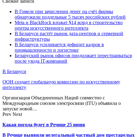
Свежие записи
В Гомеле при зачислении денег на счёт фирмы
обнаружили поддельные 5 тысяч российских рублей
Meta и BlackRock вложат $14 млрд в строительство
центра искусственного интеллекта
В Беларуси растёт рынок дата-центров и серверной
инфраструктуры
В Беларуси усиливается дефицит кадров в
промышленности и логистике
Беларуский рынок офисов продолжает перестраиваться
после ухода IT-компаний
В Беларуси
ООН создает глобальную комиссию по искусственному
интеллекту
Организация Объединенных Наций совместно с
Международным союзом электросвязи (ITU) объявила о
запуске новой…
Prev
Next
Какая погода будет в Речице 25 июня
В Речице выявили нелегальный частный дом престарелых