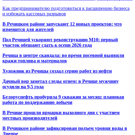
Как предпринимателю подготовиться к расширению бизнеса
и избежать кассовых разрывов
В Речицком районе запускают 12 новых проектов: что
изменится для жителей
Под Речицей ускоряют реконструкцию М10: первый
участок обещают сдать к осени 2026 года
Речица в центре скандала: во время посевной выявили
кражи топлива и материалов
Художник из Речицы создал серию работ из нефти
Дачный вор заметал следы огнем: в Речице мужчину
осудили на 9,5 года
Белоруснефть пробурила 9 скважин за месяц: плановая
работа по поддержанию добычи
В Речице прошли ярмарки выходного дня с участием
местных производителей
В Речицком районе зафиксирован подъем уровня воды в
Днепре