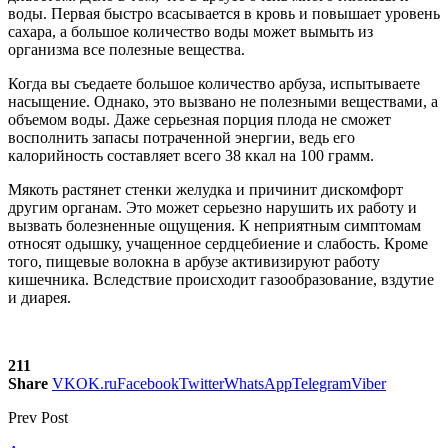
воды. Первая быстро всасывается в кровь и повышает уровень
сахара, а большое количество воды может вымыть из
организма все полезные вещества.
Когда вы съедаете большое количество арбуза, испытываете
насыщение. Однако, это вызвано не полезными веществами, а
объемом воды. Даже серьезная порция плода не сможет
восполнить запасы потраченной энергии, ведь его
калорийность составляет всего 38 ккал на 100 грамм.
Мякоть растянет стенки желудка и причинит дискомфорт
другим органам. Это может серьезно нарушить их работу и
вызвать болезненные ощущения. К неприятным симптомам
относят одышку, учащенное сердцебиение и слабость. Кроме
того, пищевые волокна в арбузе активизируют работу
кишечника. Вследствие происходит газообразование, вздутие
и диарея.
211
Share
VK
OK.ru
Facebook
Twitter
WhatsApp
Telegram
Viber
Prev Post