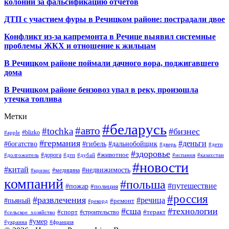
колонии за фальсификацию отчетов
ДТП с участием фуры в Речицком районе: пострадали двое
Конфликт из-за капремонта в Речице выявил системные
проблемы ЖКХ и отношение к жильцам
В Речицком районе поймали дачного вора, поджигавшего
дома
В Речицком районе бензовоз упал в реку, произошла
утечка топлива
Метки
#беларусь
#авто
#tochka
#бизнес
#blizko
#apple
#германия
#деньги
#богатство
#гибель
#дальнобойщик
#дверь
#дети
#здоровье
#животное
#дорога
#долгожитель
#дтп
#дубай
#испания
#казахстан
#новости
#китай
#недвижимость
#медицина
#кризис
компаний
#польша
#путешествие
#пожар
#полиция
#россия
#развлечения
#речица
#пьяный
#ремонт
#рекорд
#сша
#технологии
#спорт
#теракт
#строительство
#сельское_хозяйство
#умер
#украина
#франция