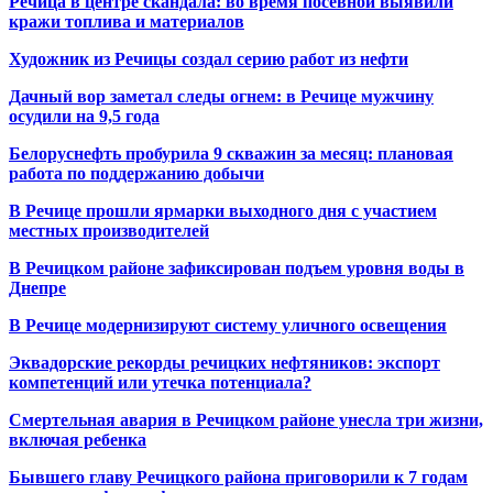
Речица в центре скандала: во время посевной выявили
кражи топлива и материалов
Художник из Речицы создал серию работ из нефти
Дачный вор заметал следы огнем: в Речице мужчину
осудили на 9,5 года
Белоруснефть пробурила 9 скважин за месяц: плановая
работа по поддержанию добычи
В Речице прошли ярмарки выходного дня с участием
местных производителей
В Речицком районе зафиксирован подъем уровня воды в
Днепре
В Речице модернизируют систему уличного освещения
Эквадорские рекорды речицких нефтяников: экспорт
компетенций или утечка потенциала?
Смертельная авария в Речицком районе унесла три жизни,
включая ребенка
Бывшего главу Речицкого района приговорили к 7 годам