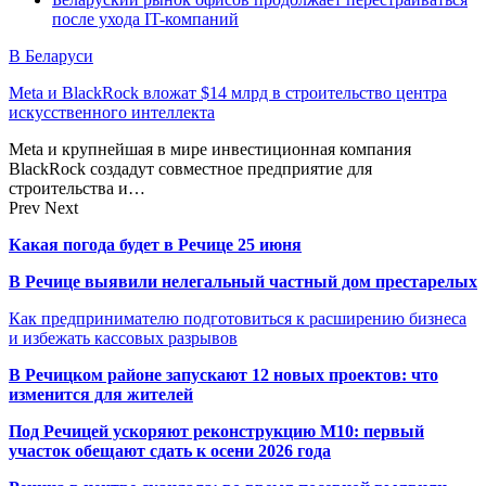
после ухода IT-компаний
В Беларуси
Meta и BlackRock вложат $14 млрд в строительство центра
искусственного интеллекта
Meta и крупнейшая в мире инвестиционная компания
BlackRock создадут совместное предприятие для
строительства и…
Prev
Next
Какая погода будет в Речице 25 июня
В Речице выявили нелегальный частный дом престарелых
Как предпринимателю подготовиться к расширению бизнеса
и избежать кассовых разрывов
В Речицком районе запускают 12 новых проектов: что
изменится для жителей
Под Речицей ускоряют реконструкцию М10: первый
участок обещают сдать к осени 2026 года