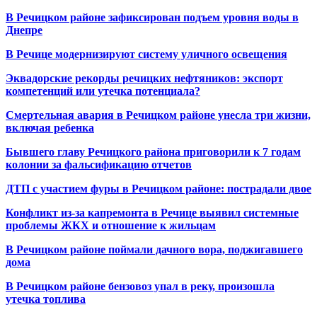
В Речицком районе зафиксирован подъем уровня воды в
Днепре
В Речице модернизируют систему уличного освещения
Эквадорские рекорды речицких нефтяников: экспорт
компетенций или утечка потенциала?
Смертельная авария в Речицком районе унесла три жизни,
включая ребенка
Бывшего главу Речицкого района приговорили к 7 годам
колонии за фальсификацию отчетов
ДТП с участием фуры в Речицком районе: пострадали двое
Конфликт из-за капремонта в Речице выявил системные
проблемы ЖКХ и отношение к жильцам
В Речицком районе поймали дачного вора, поджигавшего
дома
В Речицком районе бензовоз упал в реку, произошла
утечка топлива