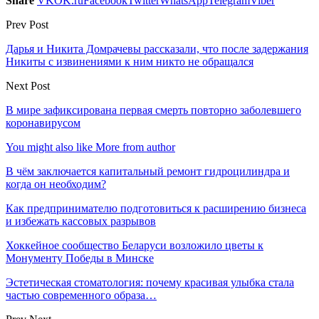
Share
VK
OK.ru
Facebook
Twitter
WhatsApp
Telegram
Viber
Prev Post
Дарья и Никита Домрачевы рассказали, что после задержания
Никиты с извинениями к ним никто не обращался
Next Post
В мире зафиксирована первая смерть повторно заболевшего
коронавирусом
You might also like
More from author
В чём заключается капитальный ремонт гидроцилиндра и
когда он необходим?
Как предпринимателю подготовиться к расширению бизнеса
и избежать кассовых разрывов
Хоккейное сообщество Беларуси возложило цветы к
Монументу Победы в Минске
Эстетическая стоматология: почему красивая улыбка стала
частью современного образа…