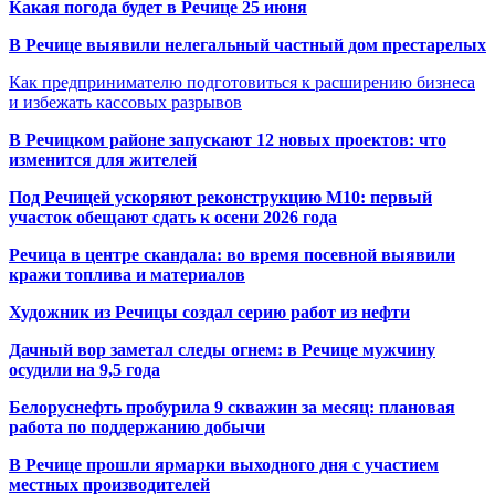
Какая погода будет в Речице 25 июня
В Речице выявили нелегальный частный дом престарелых
Как предпринимателю подготовиться к расширению бизнеса
и избежать кассовых разрывов
В Речицком районе запускают 12 новых проектов: что
изменится для жителей
Под Речицей ускоряют реконструкцию М10: первый
участок обещают сдать к осени 2026 года
Речица в центре скандала: во время посевной выявили
кражи топлива и материалов
Художник из Речицы создал серию работ из нефти
Дачный вор заметал следы огнем: в Речице мужчину
осудили на 9,5 года
Белоруснефть пробурила 9 скважин за месяц: плановая
работа по поддержанию добычи
В Речице прошли ярмарки выходного дня с участием
местных производителей