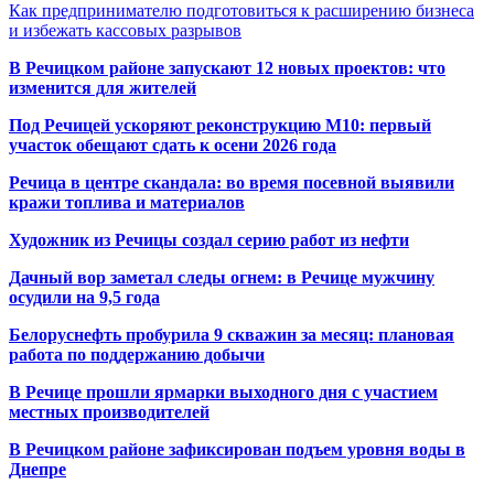
Как предпринимателю подготовиться к расширению бизнеса
и избежать кассовых разрывов
В Речицком районе запускают 12 новых проектов: что
изменится для жителей
Под Речицей ускоряют реконструкцию М10: первый
участок обещают сдать к осени 2026 года
Речица в центре скандала: во время посевной выявили
кражи топлива и материалов
Художник из Речицы создал серию работ из нефти
Дачный вор заметал следы огнем: в Речице мужчину
осудили на 9,5 года
Белоруснефть пробурила 9 скважин за месяц: плановая
работа по поддержанию добычи
В Речице прошли ярмарки выходного дня с участием
местных производителей
В Речицком районе зафиксирован подъем уровня воды в
Днепре