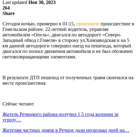
Last updated
Ноя 30, 2023
264
Share
Сегодня ночью, примерно в 01:15,
произошло
происшествие в
Гомельском районе. 22-летний водитель, управляя
автомобилем «Опель», двигался по автодороге «Северо-
Западный обход г.Гомеля» в сторону ул.Химзаводская и на 5
км данной автодороги совершил наезд на пешехода, который
двигался по полосе движения автомобиля и не был обозначен
световозвращающими элементами.
В результате ДТП пешеход от полученных травм скончался на
месте происшествия.
Сейчас читают
Житель Речицкого района получил 1,5 года колонии за
угрозу…
Жителям частных домов в Речице дали несколько дней на…