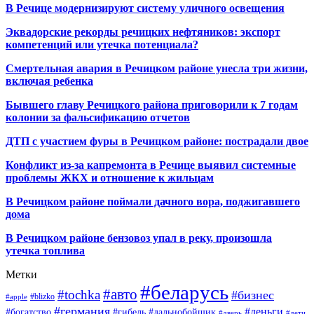
В Речице модернизируют систему уличного освещения
Эквадорские рекорды речицких нефтяников: экспорт
компетенций или утечка потенциала?
Смертельная авария в Речицком районе унесла три жизни,
включая ребенка
Бывшего главу Речицкого района приговорили к 7 годам
колонии за фальсификацию отчетов
ДТП с участием фуры в Речицком районе: пострадали двое
Конфликт из-за капремонта в Речице выявил системные
проблемы ЖКХ и отношение к жильцам
В Речицком районе поймали дачного вора, поджигавшего
дома
В Речицком районе бензовоз упал в реку, произошла
утечка топлива
Метки
#беларусь
#авто
#tochka
#бизнес
#blizko
#apple
#германия
#деньги
#богатство
#гибель
#дальнобойщик
#дверь
#дети