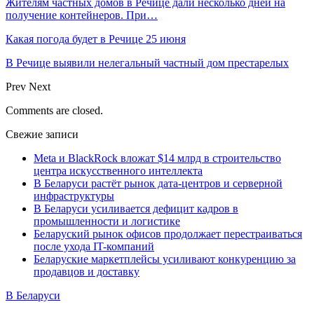
Жителям частных домов в Речице дали несколько дней на
получение контейнеров. При…
Какая погода будет в Речице 25 июня
В Речице выявили нелегальный частный дом престарелых
Prev
Next
Comments are closed.
Свежие записи
Meta и BlackRock вложат $14 млрд в строительство
центра искусственного интеллекта
В Беларуси растёт рынок дата-центров и серверной
инфраструктуры
В Беларуси усиливается дефицит кадров в
промышленности и логистике
Беларуский рынок офисов продолжает перестраиваться
после ухода IT-компаний
Беларуские маркетплейсы усиливают конкуренцию за
продавцов и доставку
В Беларуси