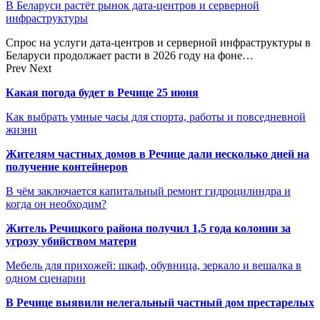
В Беларуси растёт рынок дата-центров и серверной
инфраструктуры
Спрос на услуги дата-центров и серверной инфраструктуры в
Беларуси продолжает расти в 2026 году на фоне…
Prev
Next
Какая погода будет в Речице 25 июня
Как выбрать умные часы для спорта, работы и повседневной
жизни
Жителям частных домов в Речице дали несколько дней на
получение контейнеров
В чём заключается капитальный ремонт гидроцилиндра и
когда он необходим?
Житель Речицкого района получил 1,5 года колонии за
угрозу убийством матери
Мебель для прихожей: шкаф, обувница, зеркало и вешалка в
одном сценарии
В Речице выявили нелегальный частный дом престарелых