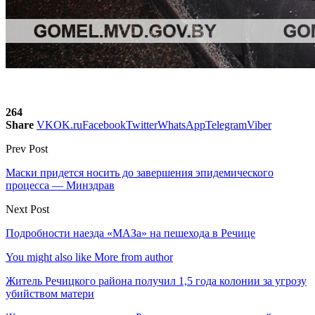
264
Share
VK
OK.ru
Facebook
Twitter
WhatsApp
Telegram
Viber
Prev Post
Маски придется носить до завершения эпидемического
процесса — Минздрав
Next Post
Подробности наезда «МАЗа» на пешехода в Речице
You might also like
More from author
Житель Речицкого района получил 1,5 года колонии за угрозу
убийством матери