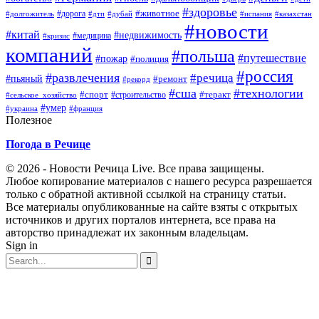
#здоровье
#животное
#дорога
#долгожитель
#дтп
#дубай
#испания
#казахстан
#новости
#китай
#недвижимость
#медицина
#кризис
компаний
#польша
#путешествие
#пожар
#полиция
#россия
#развлечения
#речица
#пьяный
#ремонт
#рекорд
#сша
#технологии
#спорт
#теракт
#строительство
#сельское_хозяйство
#умер
#украина
#франция
Полезное
Погода в Речице
© 2026 - Новости Речица Live. Все права защищены.
Любое копирование материалов с нашего ресурса разрешается
только с обратной активной ссылкой на страницу статьи.
Все материалы опубликованные на сайте взяты с открытых
источников и других порталов интернета, все права на
авторство принадлежат их законным владельцам.
Sign in