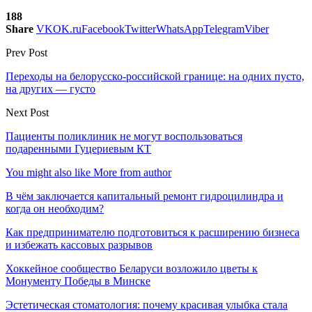
188
Share
VK
OK.ru
Facebook
Twitter
WhatsApp
Telegram
Viber
Prev Post
Переходы на белорусско-российской границе: на одних пусто,
на других — густо
Next Post
Пациенты поликлиник не могут воспользоваться
подаренными Гуцериевым КТ
You might also like
More from author
В чём заключается капитальный ремонт гидроцилиндра и
когда он необходим?
Как предпринимателю подготовиться к расширению бизнеса
и избежать кассовых разрывов
Хоккейное сообщество Беларуси возложило цветы к
Монументу Победы в Минске
Эстетическая стоматология: почему красивая улыбка стала