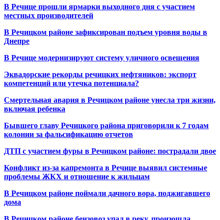
В Речице прошли ярмарки выходного дня с участием
местных производителей
В Речицком районе зафиксирован подъем уровня воды в
Днепре
В Речице модернизируют систему уличного освещения
Эквадорские рекорды речицких нефтяников: экспорт
компетенций или утечка потенциала?
Смертельная авария в Речицком районе унесла три жизни,
включая ребенка
Бывшего главу Речицкого района приговорили к 7 годам
колонии за фальсификацию отчетов
ДТП с участием фуры в Речицком районе: пострадали двое
Конфликт из-за капремонта в Речице выявил системные
проблемы ЖКХ и отношение к жильцам
В Речицком районе поймали дачного вора, поджигавшего
дома
В Речицком районе бензовоз упал в реку, произошла