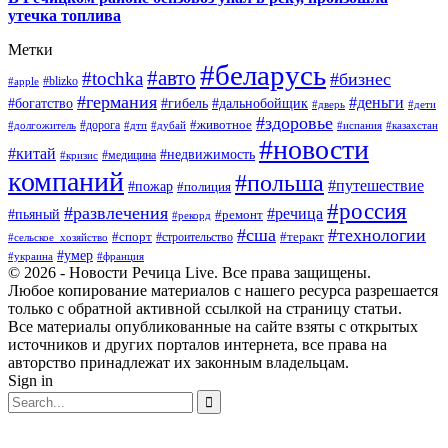
утечка топлива
Метки
#беларусь
#авто
#tochka
#бизнес
#blizko
#apple
#германия
#деньги
#богатство
#гибель
#дальнобойщик
#дверь
#дети
#здоровье
#животное
#дорога
#долгожитель
#дтп
#дубай
#испания
#казахстан
#новости
#китай
#недвижимость
#медицина
#кризис
компаний
#польша
#путешествие
#пожар
#полиция
#россия
#развлечения
#речица
#пьяный
#ремонт
#рекорд
#сша
#технологии
#спорт
#теракт
#строительство
#сельское_хозяйство
#умер
#украина
#франция
© 2026 - Новости Речица Live. Все права защищены.
Любое копирование материалов с нашего ресурса разрешается
только с обратной активной ссылкой на страницу статьи.
Все материалы опубликованные на сайте взяты с открытых
источников и других порталов интернета, все права на
авторство принадлежат их законным владельцам.
Sign in