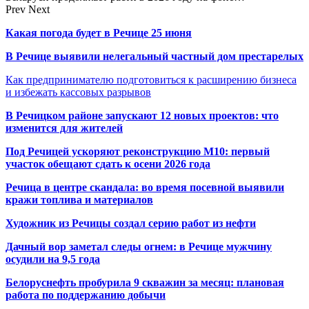
Prev
Next
Какая погода будет в Речице 25 июня
В Речице выявили нелегальный частный дом престарелых
Как предпринимателю подготовиться к расширению бизнеса
и избежать кассовых разрывов
В Речицком районе запускают 12 новых проектов: что
изменится для жителей
Под Речицей ускоряют реконструкцию М10: первый
участок обещают сдать к осени 2026 года
Речица в центре скандала: во время посевной выявили
кражи топлива и материалов
Художник из Речицы создал серию работ из нефти
Дачный вор заметал следы огнем: в Речице мужчину
осудили на 9,5 года
Белоруснефть пробурила 9 скважин за месяц: плановая
работа по поддержанию добычи