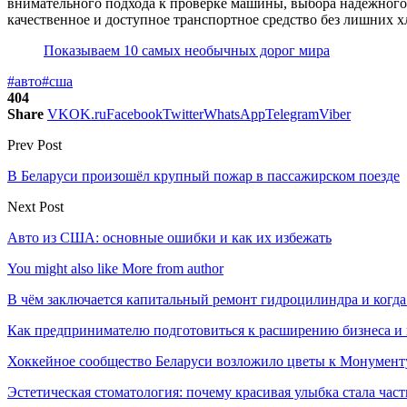
внимательного подхода к проверке машины, выбора надёжного 
качественное и доступное транспортное средство без лишних х
Показываем 10 самых необычных дорог мира
#авто
#сша
404
Share
VK
OK.ru
Facebook
Twitter
WhatsApp
Telegram
Viber
Prev Post
В Беларуси произошёл крупный пожар в пассажирском поезде
Next Post
Авто из США: основные ошибки и как их избежать
You might also like
More from author
В чём заключается капитальный ремонт гидроцилиндра и когда
Как предпринимателю подготовиться к расширению бизнеса и 
Хоккейное сообщество Беларуси возложило цветы к Монумен
Эстетическая стоматология: почему красивая улыбка стала ча