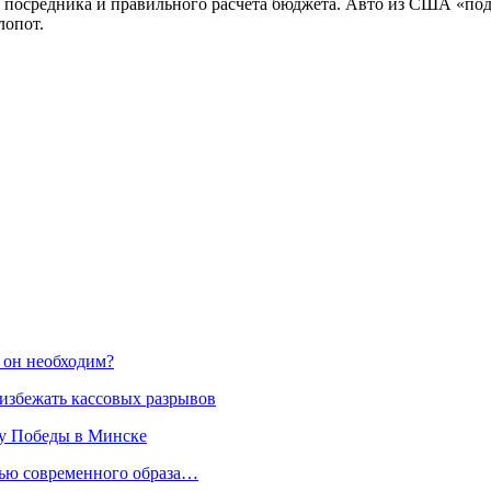
посредника и правильного расчёта бюджета. Авто из США «под 
лопот.
 он необходим?
избежать кассовых разрывов
ту Победы в Минске
стью современного образа…