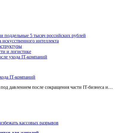
ли поддельные 5 тысяч российских рублей
а искусственного интеллекта
аструктуры
ти и логистике
осле ухода IT-компаний
хода IT-компаний
 под давлением после сокращения части IT-бизнеса и…
избежать кассовых разрывов
нится для жителей