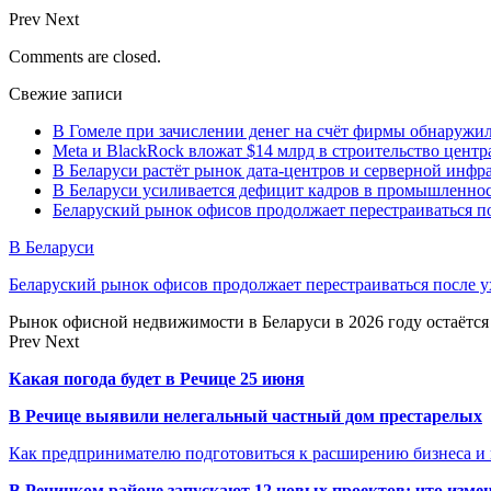
Prev
Next
Comments are closed.
Свежие записи
В Гомеле при зачислении денег на счёт фирмы обнаружи
Meta и BlackRock вложат $14 млрд в строительство центр
В Беларуси растёт рынок дата-центров и серверной инфр
В Беларуси усиливается дефицит кадров в промышленнос
Беларуский рынок офисов продолжает перестраиваться п
В Беларуси
Беларуский рынок офисов продолжает перестраиваться после у
Рынок офисной недвижимости в Беларуси в 2026 году остаётся
Prev
Next
Какая погода будет в Речице 25 июня
В Речице выявили нелегальный частный дом престарелых
Как предпринимателю подготовиться к расширению бизнеса и 
В Речицком районе запускают 12 новых проектов: что изме