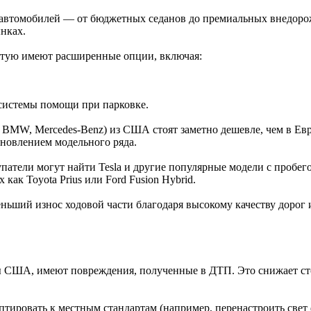
автомобилей — от бюджетных седанов до премиальных внедорож
нках.
астую имеют расширенные опции, включая:
 системы помощи при парковке.
s, BMW, Mercedes-Benz) из США стоят заметно дешевле, чем в Евр
новлением модельного ряда.
тели могут найти Tesla и другие популярные модели с пробего
ак Toyota Prius или Ford Fusion Hybrid.
ший износ ходовой части благодаря высокому качеству дорог и
ы США, имеют повреждения, полученные в ДТП. Это снижает ст
птировать к местным стандартам (например, перенастроить свет