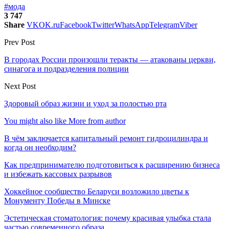
#мода
3 747
Share
VK
OK.ru
Facebook
Twitter
WhatsApp
Telegram
Viber
Prev Post
В городах России произошли теракты — атакованы церкви,
синагога и подразделения полиции
Next Post
Здоровый образ жизни и уход за полостью рта
You might also like
More from author
В чём заключается капитальный ремонт гидроцилиндра и
когда он необходим?
Как предпринимателю подготовиться к расширению бизнеса
и избежать кассовых разрывов
Хоккейное сообщество Беларуси возложило цветы к
Монументу Победы в Минске
Эстетическая стоматология: почему красивая улыбка стала
частью современного образа…