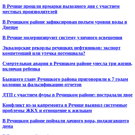
В Речице прошли ярмарки выходного дня с участием
местных производителей
В Речицком районе зафиксирован подъем уровня воды в
Днепре
В Речице модернизируют систему уличного освещения
Эквадорские рекорды речицких нефтяников: экспорт
компетенций или утечка потенциала?
Смертельная авария в Речицком районе унесла три жизни,
включая ребенка
Бывшего главу Речицкого района приговорили к 7 годам
колонии за фальсификацию отчетов
ДТП с участием фуры в Речицком районе: пострадали двое
Конфликт из-за капремонта в Речице выявил системные
проблемы ЖКХ и отношение к жильцам
В Речицком районе поймали дачного вора, поджигавшего
дома