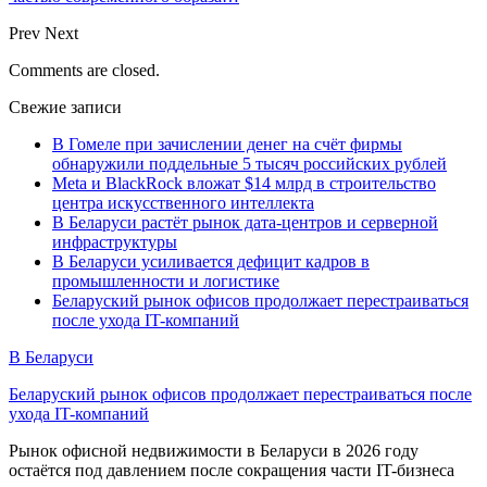
Prev
Next
Comments are closed.
Свежие записи
В Гомеле при зачислении денег на счёт фирмы
обнаружили поддельные 5 тысяч российских рублей
Meta и BlackRock вложат $14 млрд в строительство
центра искусственного интеллекта
В Беларуси растёт рынок дата-центров и серверной
инфраструктуры
В Беларуси усиливается дефицит кадров в
промышленности и логистике
Беларуский рынок офисов продолжает перестраиваться
после ухода IT-компаний
В Беларуси
Беларуский рынок офисов продолжает перестраиваться после
ухода IT-компаний
Рынок офисной недвижимости в Беларуси в 2026 году
остаётся под давлением после сокращения части IT-бизнеса