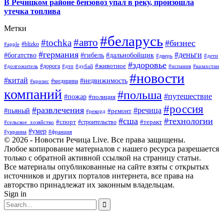
В Речицком районе бензовоз упал в реку, произошла
утечка топлива
Метки
#беларусь
#авто
#tochka
#бизнес
#blizko
#apple
#германия
#деньги
#богатство
#гибель
#дальнобойщик
#дверь
#дети
#здоровье
#животное
#дорога
#долгожитель
#дтп
#дубай
#испания
#казахстан
#новости
#китай
#недвижимость
#медицина
#кризис
компаний
#польша
#путешествие
#пожар
#полиция
#россия
#развлечения
#речица
#пьяный
#ремонт
#рекорд
#сша
#технологии
#спорт
#теракт
#строительство
#сельское_хозяйство
#умер
#украина
#франция
© 2026 - Новости Речица Live. Все права защищены.
Любое копирование материалов с нашего ресурса разрешается
только с обратной активной ссылкой на страницу статьи.
Все материалы опубликованные на сайте взяты с открытых
источников и других порталов интернета, все права на
авторство принадлежат их законным владельцам.
Sign in