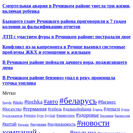
Смертельная авария в Речицком районе унесла три жизни,
включая ребенка
Бывшего главу Речицкого района приговорили к 7 годам
колонии за фальсификацию отчетов
ДТП с участием фуры в Речицком районе: пострадали двое
Конфликт из-за капремонта в Речице выявил системные
проблемы ЖКХ и отношение к жильцам
В Речицком районе поймали дачного вора, поджигавшего
дома
В Речицком районе бензовоз упал в реку, произошла
утечка топлива
Метки
#беларусь
#авто
#tochka
#бизнес
#blizko
#apple
#германия
#деньги
#богатство
#гибель
#дальнобойщик
#дверь
#дети
#здоровье
#животное
#дорога
#долгожитель
#дтп
#дубай
#испания
#казахстан
#новости
#китай
#недвижимость
#медицина
#кризис
компаний
#польша