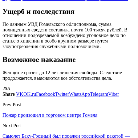
Ущерб и последствия
По данным УВД Гомельского облисполкома, сумма
похищенных средств составила почти 100 тысяч рублей. В
отношении подозреваемой возбуждено уголовное дело по
статье о хищении в особо крупном размере путем
злоупотребления служебными полномочиями.
Возможное наказание
Женщине грозит до 12 лет лишения свободы. Следствие
продолжается, выясняются все обстоятельства дела.
255
Share
VK
OK.ru
Facebook
Twitter
WhatsApp
Telegram
Viber
Prev Post
Пожар произошел в торговом центре Гомеля
Next Post
Самолет Баку-Грозный был поражен российской ракетой —