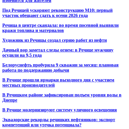
изменится для жителей
Под Речицей ускоряют реконструкцию М10: первый
участок обещают сдать к осени 2026 года
Речица в центре скандала: во время посевной выявили
кражи топлива и материалов
Художник из Речицы создал серию работ из нефти
Дачный вор заметал следы огнем: в Речице мужчину
осудили на 9,5 года
Белоруснефть пробурила 9 скважин за месяц: плановая
работа по поддержанию добычи
В Речице прошли ярмарки выходного дня с участием
местных производителей
В Речицком районе зафиксирован подъем уровня воды в
Днепре
В Речице модернизируют систему уличного освещения
Эквадорские рекорды речицких нефтяников: экспорт
компетенций или утечка потенциала?