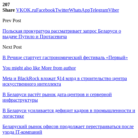
207
Share
VK
OK.ru
Facebook
Twitter
WhatsApp
Telegram
Viber
Prev Post
Польская прокуратура рассматривает запрос Беларуси о
выдаче Путило и Протасевича
Next Post
В Речице стартует гастрономический фестиваль «Первый»
You might also like
More from author
Meta и BlackRock вложат $14 млрд в строительство центра
искусственного интеллекта
В Беларуси растёт рынок дата-центров и серверной
инфраструктуры
В Беларуси усиливается дефицит кадров в промышленности и
логистике
Беларуский рынок офисов продолжает перестраиваться после
ухода IT-компаний