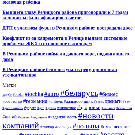
включая ребенка
Бывшего главу Речицкого района приговорили к 7 годам
колонии за фальсификацию отчетов
ДТП с участием фуры в Речицком районе: пострадали двое
Конфликт из-за капремонта в Речице выявил системные
проблемы ЖКХ и отношение к жильцам
В Речицком районе поймали дачного вора, поджигавшего
дома
В Речицком районе бензовоз упал в реку, произошла
утечка топлива
Метки
#беларусь
#авто
#tochka
#бизнес
#blizko
#apple
#германия
#деньги
#богатство
#гибель
#дальнобойщик
#дверь
#дети
#здоровье
#животное
#дорога
#долгожитель
#дтп
#дубай
#испания
#казахстан
#новости
#китай
#недвижимость
#медицина
#кризис
компаний
#польша
#путешествие
#пожар
#полиция
#россия
#развлечения