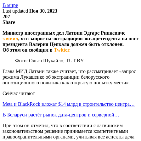
В мире
Last updated
Ноя 30, 2023
207
Share
Министр иностранных дел Латвии Эдгарс Ринкевичс
заявил
, что запрос на экстрадицию экс-претендента на пост
президента Валерия Цепкало должен быть отклонен.
Об этом он сообщил в
Twitter.
Фото: Ольга Шукайло, TUT.BY
Глава МИД Латвии также считает, что рассматривает «запрос
режима Лукашенко об экстрадиции белорусского
оппозиционного политика как открытую попытку мести».
Сейчас читают
Meta и BlackRock вложат $14 млрд в строительство центра…
В Беларуси растёт рынок дата-центров и серверной…
При этом он отметил, что в соответствии с латвийским
законодательством решение принимается компетентными
правоохранительными органами, учитывая все аспекты дела.