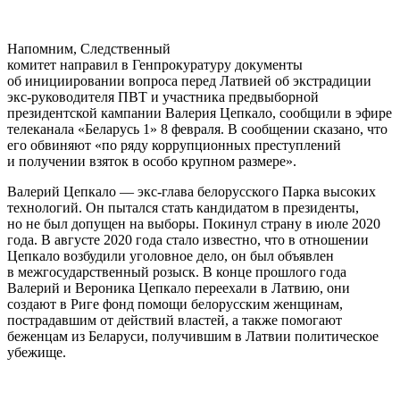
Напомним, Следственный
комитет направил в Генпрокуратуру документы
об инициировании вопроса перед Латвией об экстрадиции
экс-руководителя ПВТ и участника предвыборной
президентской кампании Валерия Цепкало, сообщили в эфире
телеканала «Беларусь 1» 8 февраля. В сообщении сказано, что
его обвиняют «по ряду коррупционных преступлений
и получении взяток в особо крупном размере».
Валерий Цепкало — экс-глава белорусского Парка высоких
технологий. Он пытался стать кандидатом в президенты,
но не был допущен на выборы. Покинул страну в июле 2020
года. В августе 2020 года стало известно, что в отношении
Цепкало возбудили уголовное дело, он был объявлен
в межгосударственный розыск. В конце прошлого года
Валерий и Вероника Цепкало переехали в Латвию, они
создают в Риге фонд помощи белорусским женщинам,
пострадавшим от действий властей, а также помогают
беженцам из Беларуси, получившим в Латвии политическое
убежище.