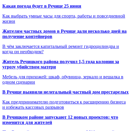
Какая погода будет в Речице 25 июня
Как выбрать умные часы для спорта, работы и повседневной
жизни
Жителям частных домов в Речице дали несколько дней на
получение контейнеров
В чём заключается капитальный ремонт гидроцилиндра и
когда он необходим?
Житель Речицкого района получил 1,5 года колонии за
угрозу убийством матери
Мебель для прихожей: шкаф, обувница, зеркало и вешалка в
одном сценарии
В Речице выявили нелегальный частный дом престарелых
Как предпринимателю подготовиться к расширению бизнеса
и избежать кассовых разрывов
В Речицком районе запускают 12 новых проектов: что
изменится для жителей