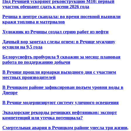
Под Речицей ускоряют реконструкцию М10: первый
участок обещают сдать к осени 2026 года
Речица в центре скандала: во время посевной выявили
кражи топлива и материалов
Художник из Речицы создал серию работ из нефти
Дачный вор заметал следы огнем: в Речице мужчину
осудили на 9,5 года
Белоруснефть пробурила 9 скважин за месяц: плановая
работа по поддержанию добычи
В Речице прошли ярмарки выходного дня с участием
местных производителей
В Речицком районе зафиксирован подъем уровня воды в
Днепре
В Речице модернизируют систему уличного освещения
Эквадорские рекорды речицких нефтяников: экспорт
компетенций или утечка потенциала?
Смертельная авария в Речицком районе унесла три жизни,