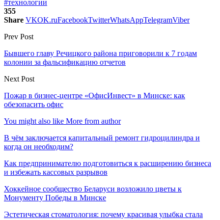
#технологии
355
Share
VK
OK.ru
Facebook
Twitter
WhatsApp
Telegram
Viber
Prev Post
Бывшего главу Речицкого района приговорили к 7 годам
колонии за фальсификацию отчетов
Next Post
Пожар в бизнес-центре «ОфисИнвест» в Минске: как
обезопасить офис
You might also like
More from author
В чём заключается капитальный ремонт гидроцилиндра и
когда он необходим?
Как предпринимателю подготовиться к расширению бизнеса
и избежать кассовых разрывов
Хоккейное сообщество Беларуси возложило цветы к
Монументу Победы в Минске
Эстетическая стоматология: почему красивая улыбка стала