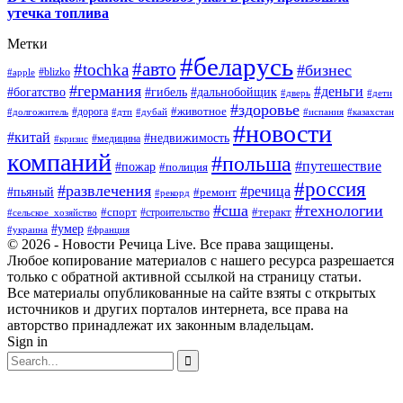
утечка топлива
Метки
#беларусь
#авто
#tochka
#бизнес
#blizko
#apple
#германия
#деньги
#богатство
#гибель
#дальнобойщик
#дверь
#дети
#здоровье
#животное
#дорога
#долгожитель
#дтп
#дубай
#испания
#казахстан
#новости
#китай
#недвижимость
#медицина
#кризис
компаний
#польша
#путешествие
#пожар
#полиция
#россия
#развлечения
#речица
#пьяный
#ремонт
#рекорд
#сша
#технологии
#спорт
#теракт
#строительство
#сельское_хозяйство
#умер
#украина
#франция
© 2026 - Новости Речица Live. Все права защищены.
Любое копирование материалов с нашего ресурса разрешается
только с обратной активной ссылкой на страницу статьи.
Все материалы опубликованные на сайте взяты с открытых
источников и других порталов интернета, все права на
авторство принадлежат их законным владельцам.
Sign in