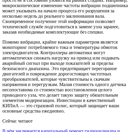
просто не в состоянии уловить на ранних стадиях. Например,
микроскопическое изменение частоты вибрации подшипника
может указывать на начало процесса его разрушения за
несколько недель до реального заклинивания вала.
Своевременное получение этой информации позволяет
технической службе подготовиться к замене узла заранее,
заказав необходимые комплектующие без спешки.
Помимо вибрации, крайне важным параметром является
мониторинг потребляемого тока и температуры обмоток
электродвигателя. Контроллеры автоматики могут
автоматически снижать нагрузку на привод или подавать
аварийный сигнал при выходе показателей за пределы
безопасного диапазона. Это предотвращает перегорание
двигателей и повреждение дорогостоящих частотных
преобразователей, которые чувствительны к скачкам
напряжения и перегрузкам. Малая стоимость одного датчика
несопоставима со стоимостью восстановления целого
приводного узла, что делает такую защиту обязательным
элементом модернизации. Инвестиции в качественный
КИПиА — это страховой полис, который защищает ваши
основные средства ежедневно.
Сейчас читают
В чём заключается капитальный ремонт гидроцилиндра и