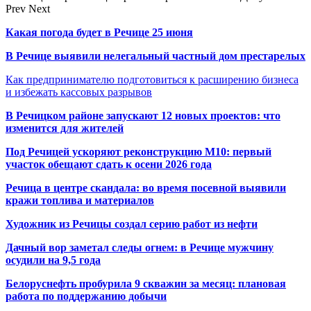
Prev
Next
Какая погода будет в Речице 25 июня
В Речице выявили нелегальный частный дом престарелых
Как предпринимателю подготовиться к расширению бизнеса
и избежать кассовых разрывов
В Речицком районе запускают 12 новых проектов: что
изменится для жителей
Под Речицей ускоряют реконструкцию М10: первый
участок обещают сдать к осени 2026 года
Речица в центре скандала: во время посевной выявили
кражи топлива и материалов
Художник из Речицы создал серию работ из нефти
Дачный вор заметал следы огнем: в Речице мужчину
осудили на 9,5 года
Белоруснефть пробурила 9 скважин за месяц: плановая
работа по поддержанию добычи