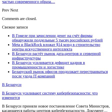
частью современного образа…
Prev
Next
Comments are closed.
Свежие записи
В Гомеле при зачислении денег на счёт фирмы
обнаружили поддельные 5 тысяч российских рублей
Meta и BlackRock вложат $14 млрд в строительство
центра искусственного интеллекта
В Беларуси растёт рынок дата-центров и серверной
инфраструктуры
В Беларуси усиливается дефицит кадров в
промышленности и логистике
Беларуский рынок офисов продолжает перестраиваться
после ухода IT-компаний
В Беларуси
В Беларуси усиливают систему кибербезопасности: что
изменится
В Беларуси приняли новое постановление Совета Министров,
касающееся работы центров кибербезопасности. Документ…