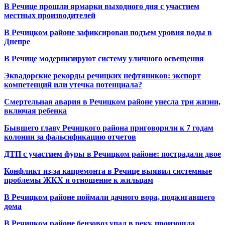
В Речице прошли ярмарки выходного дня с участием
местных производителей
В Речицком районе зафиксирован подъем уровня воды в
Днепре
В Речице модернизируют систему уличного освещения
Эквадорские рекорды речицких нефтяников: экспорт
компетенций или утечка потенциала?
Смертельная авария в Речицком районе унесла три жизни,
включая ребенка
Бывшего главу Речицкого района приговорили к 7 годам
колонии за фальсификацию отчетов
ДТП с участием фуры в Речицком районе: пострадали двое
Конфликт из-за капремонта в Речице выявил системные
проблемы ЖКХ и отношение к жильцам
В Речицком районе поймали дачного вора, поджигавшего
дома
В Речицком районе бензовоз упал в реку, произошла