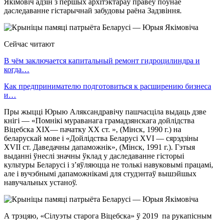
Якімовіч адзін з першых архітэктараў правёў поўнае
даследаванне гістарычнай забудовы раёна Задзвіння.
Сейчас читают
В чём заключается капитальный ремонт гидроцилиндра и
когда…
Как предпринимателю подготовиться к расширению бизнеса
и…
Пры жыцці Юрыю Аляксандравічу пашчасціла выдаць дзве
кнігі — «Помнікі мураванага грамадзянскага дойлідства
Віцебска XIX— пачатку XX ст. », (Мінск, 1990 г.) на
беларускай мове і «Дойлідства Беларусі XVI — сярэдзіны
XVII ст. Даведачны дапаможнік», (Мінск, 1991 г.). Гэтыя
выданні ўнеслі значны ўклад у даследаванне гісторыі
культуры Беларусі і з’яўляюцца не толькі навуковымі працамі,
але і вучэбнымі дапаможнікамі для студэнтаў вышэйшых
навучальных устаноў.
А трэцяю, «Сілуэты старога Віцебска» ў 2019 па рукапісным