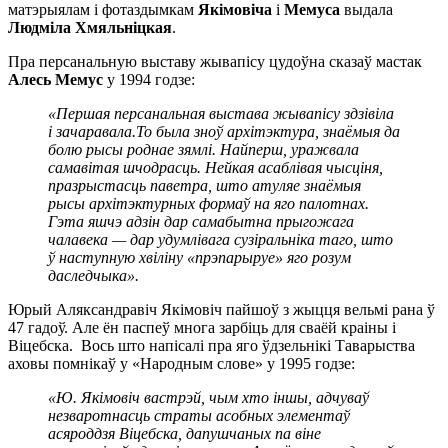
матэрыялам і фотаздымкам
Якімовіча
і
Мемуса
выдала
Людміла Хмяльніцкая
.
Пра персанальную выставу жывапісу цудоўна сказаў мастак
Алесь Мемус
у 1994 годзе:
«Першая персанальная выстава жывапісу здзівіла
і зачаравала.То была зноў архітэктура, знаёмыя да
болю рысы роднае зямлі. Найперш, уражвала
самавітая шчодрасць. Нейкая асаблівая чысціня,
празрыстасць паветра, што атуляе знаёмыя
рысы архітэктурных формаў на яго палотнах.
Гэта яшчэ адзін дар самабытна прыгожага
чалавека — дар удумлівага сузіральніка таго, што
ў наступную хвіліну «прэпарыруе» яго розум
даследчыка».
Юрый Аляксандравіч Якімовіч пайшоў з жыцця вельмі рана ў
47 гадоў. Але ён паспеў многа зарбіць для сваёй краіны і
Віцебска. Вось што напісалі пра яго ўдзельнікі Таварыства
аховы помнікаў у «Народным слове» у 1995 годзе:
«Ю. Якімовіч вастрэй, чым хто іншы, адчуваў
незваротнасць страты асобных элементаў
асяроддзя Віцебска, дапушчаных па віне