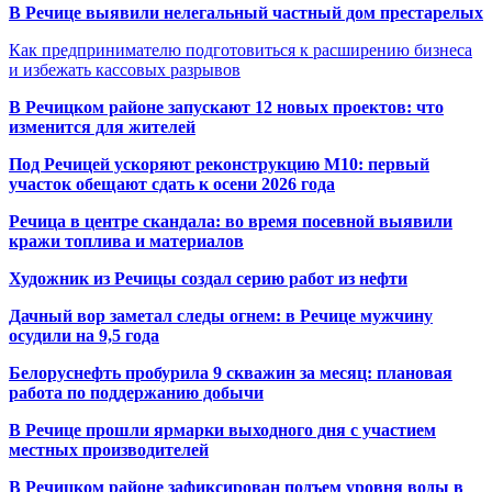
В Речице выявили нелегальный частный дом престарелых
Как предпринимателю подготовиться к расширению бизнеса
и избежать кассовых разрывов
В Речицком районе запускают 12 новых проектов: что
изменится для жителей
Под Речицей ускоряют реконструкцию М10: первый
участок обещают сдать к осени 2026 года
Речица в центре скандала: во время посевной выявили
кражи топлива и материалов
Художник из Речицы создал серию работ из нефти
Дачный вор заметал следы огнем: в Речице мужчину
осудили на 9,5 года
Белоруснефть пробурила 9 скважин за месяц: плановая
работа по поддержанию добычи
В Речице прошли ярмарки выходного дня с участием
местных производителей
В Речицком районе зафиксирован подъем уровня воды в