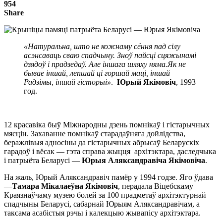
954
Share
«Натуральна, што не кожнаму сёння пад сілу
асэнсаваць сваю спадчыну. Зноў пайсці сцяжынамі
дзядоў і прадзедаў. Але іншага шляху няма.Як не
бывае іншай, лепшай ці горшай маці, іншай
Радзімы, іншай гісторыі»
.
Юрый Якімовіч
, 1993
год.
12 красавіка быў Міжнародны дзень помнікаў і гістарычных
мясцін. Захаванне помнікаў старадаўняга дойлідства,
беражлівыя адносіны да гістарычных абрысаў Беларускіх
гарадоў і вёсак — гэта справа жыцця архітэктара, даследчыка
і патрыёта Беларусі —
Юрыя Аляксандравіча Якімовіча
.
На жаль, Юрый Аляксандравіч памёр у 1994 годзе. Яго ўдава
—
Тамара Мікалаеўна Якімовіч
, перадала Віцебскаму
Краязнаўчаму музею болей за 100 прадметаў архітэктурнай
спадчыны Беларусі, сабарнай Юрыям Аляксандравічам, а
таксама асабістыя рэчы і калекцыю жывапісу архітэктара.