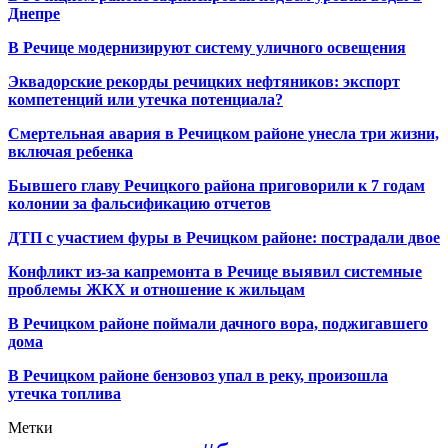
Днепре
В Речице модернизируют систему уличного освещения
Эквадорские рекорды речицких нефтяников: экспорт
компетенций или утечка потенциала?
Смертельная авария в Речицком районе унесла три жизни,
включая ребенка
Бывшего главу Речицкого района приговорили к 7 годам
колонии за фальсификацию отчетов
ДТП с участием фуры в Речицком районе: пострадали двое
Конфликт из-за капремонта в Речице выявил системные
проблемы ЖКХ и отношение к жильцам
В Речицком районе поймали дачного вора, поджигавшего
дома
В Речицком районе бензовоз упал в реку, произошла
утечка топлива
Метки