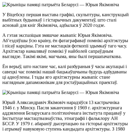
У Віцебску першая выстава графікі, скульптуры, канструкцый
выбітных будынкаў і гістарычных дакументаў, што сталі
асновай для кніг Якімовіча, адбылася ў 2020 годзе.
А гэтая экспазіцыя змяшчае жывапіс Юрыя Якімовіча.
Аб’ездзіўшы ўсю краіну, ён фатаграфаваў помнікі архітэктуры
і пісаў карціны. Гэта не мастацкія фоткопіі здымкаў таго часу.
Архітэктар намаляваў помнікі ў найболей сапраўдным
выглядзе. Такімі якімі, магчыма, яны былі першапачаткова.
Ён верыў, што настане час, калі разбураныя ў часы акупацыі і
савецкі час помнікі нашай бацькаўшчыны будуць адбудаваны
ці адноўлены. І тады яго архітэктурны жывапіс стане
наглядным дапаможнікам для рэстаўрацыйных праектаў.
Юрый Аляксандравіч Якімовіч нарадзіўся 13 кастрычніка
1946 г. у Мінску. Пасля заканчэння ў 1969 г. архітэктурнага
аддзялення Беларускага політэхнічнага інстытута працаваў у
Інстытуце мастацтвазнаўства, этнаграфіі і фальклору АН
БССР. У 1979 г. абараніў дысертацыю па гісторыі архітэктуры
і атрымаў навуковую ступень кандыдата архітэктуры. З 1980