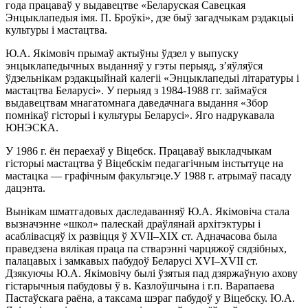
года працаваў у выдавецтве «Беларуская Савецкая
Энцыклапедыя імя. П. Броўкі», дзе быў загадчыкам рэдакцыі
культуры і мастацтва.
Ю.А. Якімовіч прымаў актыўны ўдзел у выпуску
энцыклапедычных выданняў у гэты перыяд, з’яўляўся
ўдзельнікам рэдакцыйнай калегіі «Энцыклапедыі літаратуры і
мастацтва Беларусі». У перыяд з 1984-1988 гг. займаўся
выдавецтвам мнагатомнага даведачнага выдання «Збор
помнікаў гісторыі і культуры Беларусі». Яго надрукавала
ЮНЭСКА.
У 1986 г. ён пераехаў у Віцебск. Працаваў выкладчыкам
гісторыі мастацтва ў Віцебскім педагагічным інстытуце на
мастацка — графічным факультэце.У 1988 г. атрымаў пасаду
дацэнта.
Вынікам шматгадовых даследаванняў Ю.А. Якімовіча стала
вызначэнне «школ» палескай драўлянай архітэктуры і
асаблівасцяў іх развіцця ў XVII–XIX ст. Адначасова была
праведзена вялікая праца па стварэнні чарцяжоў сядзібных,
палацавых і замкавых пабудоў Беларусі XVI–XVII ст.
Дзякуючы Ю.А. Якімовічу былі ўзятыя пад дзяржаўную ахову
гістарычныя пабудовы ў в. Казлоўшчына і г.п. Варапаева
Пастаўскага раёна, а таксама шэраг пабудоў у Віцебску. Ю.А.