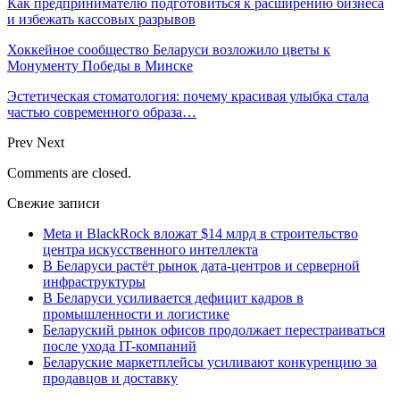
Как предпринимателю подготовиться к расширению бизнеса
и избежать кассовых разрывов
Хоккейное сообщество Беларуси возложило цветы к
Монументу Победы в Минске
Эстетическая стоматология: почему красивая улыбка стала
частью современного образа…
Prev
Next
Comments are closed.
Свежие записи
Meta и BlackRock вложат $14 млрд в строительство
центра искусственного интеллекта
В Беларуси растёт рынок дата-центров и серверной
инфраструктуры
В Беларуси усиливается дефицит кадров в
промышленности и логистике
Беларуский рынок офисов продолжает перестраиваться
после ухода IT-компаний
Беларуские маркетплейсы усиливают конкуренцию за
продавцов и доставку