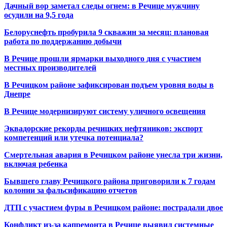
Дачный вор заметал следы огнем: в Речице мужчину
осудили на 9,5 года
Белоруснефть пробурила 9 скважин за месяц: плановая
работа по поддержанию добычи
В Речице прошли ярмарки выходного дня с участием
местных производителей
В Речицком районе зафиксирован подъем уровня воды в
Днепре
В Речице модернизируют систему уличного освещения
Эквадорские рекорды речицких нефтяников: экспорт
компетенций или утечка потенциала?
Смертельная авария в Речицком районе унесла три жизни,
включая ребенка
Бывшего главу Речицкого района приговорили к 7 годам
колонии за фальсификацию отчетов
ДТП с участием фуры в Речицком районе: пострадали двое
Конфликт из-за капремонта в Речице выявил системные