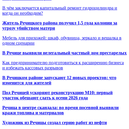
В чём заключается капитальный ремонт гидроцилиндра и
когда он необходим?
Житель Речицкого района получил 1,5 года колонии за
угрозу убийством матери
Мебель для прихожей: шкаф, обувница, зеркало и вешалка в
одном сценарии
В Речице выявили нелегальный частный дом престарелых
Как предпринимателю подготовиться к расширению бизнеса
и избежать кассовых разрывов
В Речицком районе запускают 12 новых проектов: что
изменится для жителей
Под Речицей ускоряют реконструкцию М10: первый
участок обещают сдать к осени 2026 года
Речица в центре скандала: во время посевной выявили
кражи топлива и материалов
Художник из Речицы создал серию работ из нефти