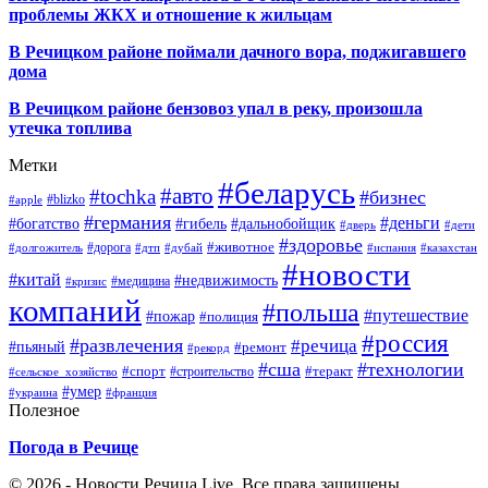
проблемы ЖКХ и отношение к жильцам
В Речицком районе поймали дачного вора, поджигавшего
дома
В Речицком районе бензовоз упал в реку, произошла
утечка топлива
Метки
#беларусь
#авто
#tochka
#бизнес
#blizko
#apple
#германия
#деньги
#богатство
#гибель
#дальнобойщик
#дверь
#дети
#здоровье
#животное
#дорога
#долгожитель
#дтп
#дубай
#испания
#казахстан
#новости
#китай
#недвижимость
#медицина
#кризис
компаний
#польша
#путешествие
#пожар
#полиция
#россия
#развлечения
#речица
#пьяный
#ремонт
#рекорд
#сша
#технологии
#спорт
#теракт
#строительство
#сельское_хозяйство
#умер
#украина
#франция
Полезное
Погода в Речице
© 2026 - Новости Речица Live. Все права защищены.