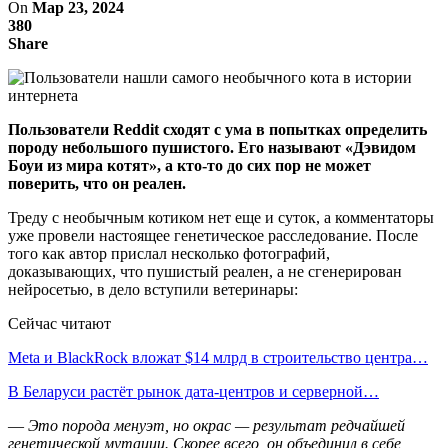
On
Мар 23, 2024
380
Share
Пользователи Reddit сходят с ума в попытках определить
породу небольшого пушистого. Его называют «Дэвидом
Боуи из мира котят», а кто-то до сих пор не может
поверить, что он реален.
Треду с необычным котиком нет еще и суток, а комментаторы
уже провели настоящее генетическое расследование. После
того как автор прислал несколько фотографий,
доказывающих, что пушистый реален, а не сгенерирован
нейросетью, в дело вступили ветеринары:
Сейчас читают
Meta и BlackRock вложат $14 млрд в строительство центра…
В Беларуси растёт рынок дата-центров и серверной…
—
Это порода менуэт, но окрас — результат редчайшей
генетической мутации. Скорее всего, он объединил в себе