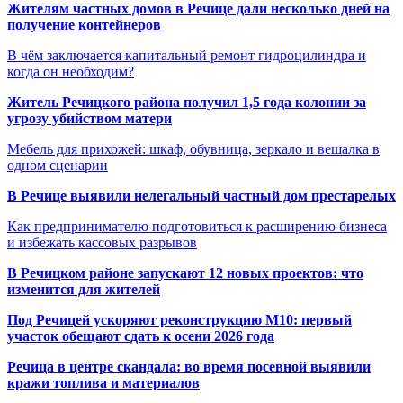
Жителям частных домов в Речице дали несколько дней на
получение контейнеров
В чём заключается капитальный ремонт гидроцилиндра и
когда он необходим?
Житель Речицкого района получил 1,5 года колонии за
угрозу убийством матери
Мебель для прихожей: шкаф, обувница, зеркало и вешалка в
одном сценарии
В Речице выявили нелегальный частный дом престарелых
Как предпринимателю подготовиться к расширению бизнеса
и избежать кассовых разрывов
В Речицком районе запускают 12 новых проектов: что
изменится для жителей
Под Речицей ускоряют реконструкцию М10: первый
участок обещают сдать к осени 2026 года
Речица в центре скандала: во время посевной выявили
кражи топлива и материалов