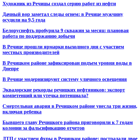
Художник из Речицы создал серию работ из нефти
Дачный вор заметал следы огнем: в Речице мужчину
осудили на 9,5 года
Белоруснефть пробурила 9 скважин за месяц: плановая
работа по поддержанию добычи
В Речице прошли ярмарки выходного дня с участием
местных производителей
В Речицком районе зафиксирован подъем уровня воды в
Днепре
В Речице модернизируют систему уличного освещения
Эквадорские рекорды речицких нефтяников: экспорт
компетенций или утечка потенциала?
Смертельная авария в Речицком районе унесла три жизни,
включая ребенка
Бывшего главу Речицкого района приговорили к 7 годам
колонии за фальсификацию отчетов
ДТП с участием фуры в Речицком районе: пострадали двое