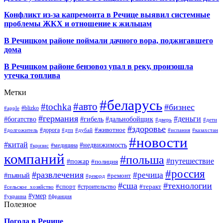
Конфликт из-за капремонта в Речице выявил системные
проблемы ЖКХ и отношение к жильцам
В Речицком районе поймали дачного вора, поджигавшего
дома
В Речицком районе бензовоз упал в реку, произошла
утечка топлива
Метки
#беларусь
#авто
#tochka
#бизнес
#blizko
#apple
#германия
#деньги
#богатство
#гибель
#дальнобойщик
#дверь
#дети
#здоровье
#животное
#дорога
#долгожитель
#дтп
#дубай
#испания
#казахстан
#новости
#китай
#недвижимость
#медицина
#кризис
компаний
#польша
#путешествие
#пожар
#полиция
#россия
#развлечения
#речица
#пьяный
#ремонт
#рекорд
#сша
#технологии
#спорт
#теракт
#строительство
#сельское_хозяйство
#умер
#украина
#франция
Полезное
Погода в Речице