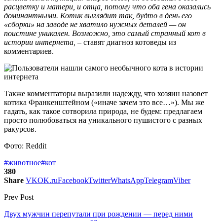
расцветку и матери, и отца, потому что оба гена оказались
доминантными. Котик выглядит так, будто в день его
«сборки» на заводе не хватило нужных деталей — он
поистине уникален. Возможно, это самый странный кот в
истории интернета,
– ставят диагноз котоведы из
комментариев.
Также комментаторы выразили надежду, что хозяин назовет
котика Франкенштейном («иначе зачем это все…»). Мы же
гадать, как такое сотворила природа, не будем: предлагаем
просто полюбоваться на уникального пушистого с разных
ракурсов.
Фото: Reddit
#животное
#кот
380
Share
VK
OK.ru
Facebook
Twitter
WhatsApp
Telegram
Viber
Prev Post
Двух мужчин перепутали при рождении — перед ними