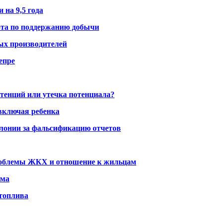
 на 9,5 года
ота по поддержанию добычи
ых производителей
епре
тенций или утечка потенциала?
включая ребенка
олонии за фальсификацию отчетов
проблемы ЖКХ и отношение к жильцам
ома
 топлива