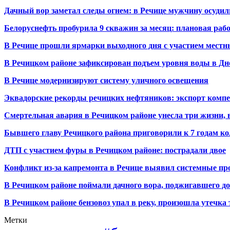
Дачный вор заметал следы огнем: в Речице мужчину осудили
Белоруснефть пробурила 9 скважин за месяц: плановая раб
В Речице прошли ярмарки выходного дня с участием местн
В Речицком районе зафиксирован подъем уровня воды в Дн
В Речице модернизируют систему уличного освещения
Эквадорские рекорды речицких нефтяников: экспорт компе
Смертельная авария в Речицком районе унесла три жизни, 
Бывшего главу Речицкого района приговорили к 7 годам к
ДТП с участием фуры в Речицком районе: пострадали двое
Конфликт из-за капремонта в Речице выявил системные 
В Речицком районе поймали дачного вора, поджигавшего д
В Речицком районе бензовоз упал в реку, произошла утечка
Метки