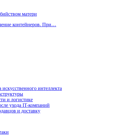
убийством матери
учение контейнеров. При…
а искусственного интеллекта
аструктуры
ти и логистике
осле ухода IT-компаний
давцов и доставку
таки