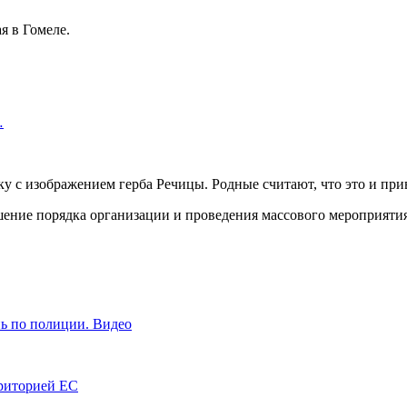
я в Гомеле.
…
ку с изображением герба Речицы. Родные считают, что это и п
шение порядка организации и проведения массового мероприятия
нь по полиции. Видео
рриторией ЕС