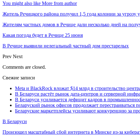
You might also like
More from author
Житель Речицкого района получил 1,5 года колонии за угрозу 
Жителям частных домов в Речице дали несколько дней на пол
Какая погода будет в Речице 25 июня
В Речице выявили нелегальный частный дом престарелых
Prev
Next
Comments are closed.
Свежие записи
Meta и BlackRock вложат $14 млрд в строительство центр
В Беларуси растёт рынок дата-центров и серверной инфр
В Беларуси усиливается дефицит кадров в промышленнос
Беларуский рынок офисов продолжает перестраиваться п
Беларуские маркетплейсы усиливают конкуренцию за про
В Беларуси
Произошел масштабный сбой интернета в Минске из-за кибера