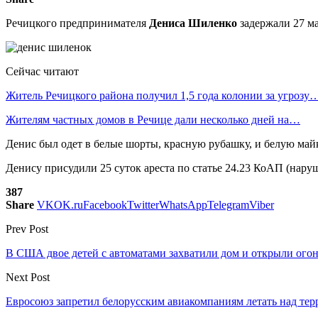
Речицкого предпринимателя
Дениса Шиленко
задержали 27 ма
Сейчас читают
Житель Речицкого района получил 1,5 года колонии за угрозу
Жителям частных домов в Речице дали несколько дней на…
Денис был одет в белые шорты, красную рубашку, и белую май
Денису присудили 25 суток ареста по статье 24.23 КоАП (нару
387
Share
VK
OK.ru
Facebook
Twitter
WhatsApp
Telegram
Viber
Prev Post
В США двое детей с автоматами захватили дом и открыли ого
Next Post
Евросоюз запретил белорусским авиакомпаниям летать над те