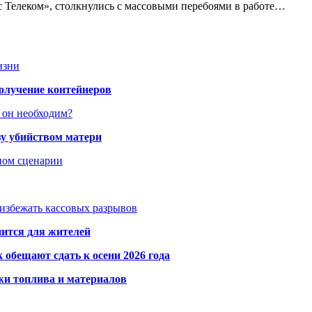
 Телеком», столкнулись с массовыми перебоями в работе…
изни
получение контейнеров
 он необходим?
зу убийством матери
дном сценарии
избежать кассовых разрывов
нится для жителей
обещают сдать к осени 2026 года
жи топлива и материалов