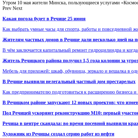
Утром 10 мая жители Минска, пользующиеся услугами «Космос
Prev
Next
Какая погода будет в Речице 25 июня
Как выбрать умные часы для спорта, работы и повседневной ж
Жителям частных домов в Речице дали несколько дней на 
В чём заключается капитальный ремонт гидроцилиндра и когда
Житель Речицкого района получил 1,5 года колонии за угро
Мебель для прихожей: шкаф, обувница, зеркало и вешалка в о
В Речице выявили нелегальный частный дом престарелых
Как предпринимателю подготовиться к расширению бизнеса и 
В Речицком районе запускают 12 новых проектов: что изме
Под Речицей ускоряют реконструкцию М10: первый участок 
Речица в центре скандала: во время посевной выявили кра
Художник из Речицы создал серию работ из нефти