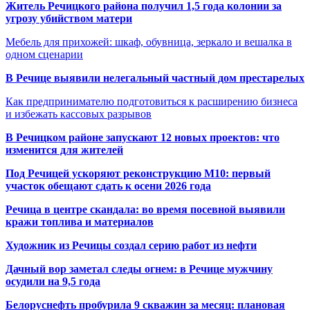
Житель Речицкого района получил 1,5 года колонии за
угрозу убийством матери
Мебель для прихожей: шкаф, обувница, зеркало и вешалка в
одном сценарии
В Речице выявили нелегальный частный дом престарелых
Как предпринимателю подготовиться к расширению бизнеса
и избежать кассовых разрывов
В Речицком районе запускают 12 новых проектов: что
изменится для жителей
Под Речицей ускоряют реконструкцию М10: первый
участок обещают сдать к осени 2026 года
Речица в центре скандала: во время посевной выявили
кражи топлива и материалов
Художник из Речицы создал серию работ из нефти
Дачный вор заметал следы огнем: в Речице мужчину
осудили на 9,5 года
Белоруснефть пробурила 9 скважин за месяц: плановая