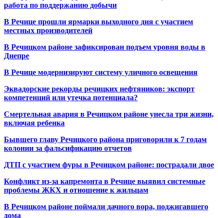
работа по поддержанию добычи
В Речице прошли ярмарки выходного дня с участием
местных производителей
В Речицком районе зафиксирован подъем уровня воды в
Днепре
В Речице модернизируют систему уличного освещения
Эквадорские рекорды речицких нефтяников: экспорт
компетенций или утечка потенциала?
Смертельная авария в Речицком районе унесла три жизни,
включая ребенка
Бывшего главу Речицкого района приговорили к 7 годам
колонии за фальсификацию отчетов
ДТП с участием фуры в Речицком районе: пострадали двое
Конфликт из-за капремонта в Речице выявил системные
проблемы ЖКХ и отношение к жильцам
В Речицком районе поймали дачного вора, поджигавшего
дома