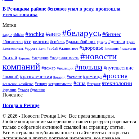
В Речицком районе бензовоз упал в реку, произошла
утечка топлива
Метки
#беларусь
#авто
#tochka
#бизнес
#blizko
#apple
#германия
#деньги
#богатство
#гибель
#дальнобойщик
#дверь
#дети
#здоровье
#животное
#дорога
#долгожитель
#дтп
#дубай
#испания
#казахстан
#новости
#китай
#недвижимость
#медицина
#кризис
компаний
#польша
#путешествие
#пожар
#полиция
#россия
#развлечения
#речица
#пьяный
#ремонт
#рекорд
#сша
#технологии
#спорт
#теракт
#строительство
#сельское_хозяйство
#умер
#украина
#франция
Полезное
Погода в Речице
© 2026 - Новости Речица Live. Все права защищены.
Любое копирование материалов с нашего ресурса разрешается
только с обратной активной ссылкой на страницу статьи.
Все материалы опубликованные на сайте взяты с открытых
источников и других порталов интернета, все права на