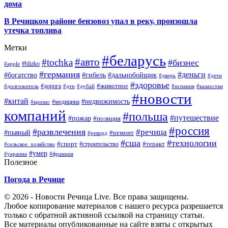
дома
В Речицком районе бензовоз упал в реку, произошла
утечка топлива
Метки
#беларусь
#авто
#tochka
#бизнес
#blizko
#apple
#германия
#деньги
#богатство
#гибель
#дальнобойщик
#дверь
#дети
#здоровье
#животное
#дорога
#долгожитель
#дтп
#дубай
#испания
#казахстан
#новости
#китай
#недвижимость
#медицина
#кризис
компаний
#польша
#путешествие
#пожар
#полиция
#россия
#развлечения
#речица
#пьяный
#ремонт
#рекорд
#сша
#технологии
#спорт
#теракт
#строительство
#сельское_хозяйство
#умер
#украина
#франция
Полезное
Погода в Речице
© 2026 - Новости Речица Live. Все права защищены.
Любое копирование материалов с нашего ресурса разрешается
только с обратной активной ссылкой на страницу статьи.
Все материалы опубликованные на сайте взяты с открытых