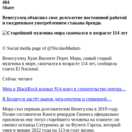
404
Share
Венесуэлец объяснял свое долголетие постоянной работой
и ежедневным употреблением стакана бренди.
© Social media page of @NicolasMaduro
Венесуэлец Хуан Висенте Перес Мора, самый старый
мужчина в мире, скончался в возрасте 114 лет, сообщила
газета El Nacional.
Сейчас читают
Meta и BlackRock вложат $14 млрд в строительство центра…
В Беларуси растёт рынок дата-центров и серверной…
Мора стал первым долгожителем Венесуэлы в 2019 году.
Позже составители Книги рекордов Гиннеса официально
присвоили ему титул старейшего человека на планете: он
сменил испанца Сатурнино де ла Фуэнте Гарсиа, который
умер в январе 2022 года на 113-м году жизни.