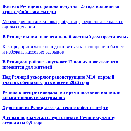
Житель Речицкого района получил 1,5 года колонии за
угрозу убийством матери
Мебель для прихожей: шкаф, обувница, зеркало и вешалка в
одном сценарии
В Речице выявили нелегальный частный дом престарелых
Как предпринимателю подготовиться к расширению бизнеса
и избежать кассовых разрывов
В Речицком районе запускают 12 новых проектов: что
изменится для жителей
Под Речицей ускоряют реконструкцию М10: первый
участок обещают сдать к осени 2026 года
Речица в центре скандала: во время посевной выявили
кражи топлива и материалов
Художник из Речицы создал серию работ из нефти
Дачный вор заметал следы огнем: в Речице мужчину
осудили на 9,5 года