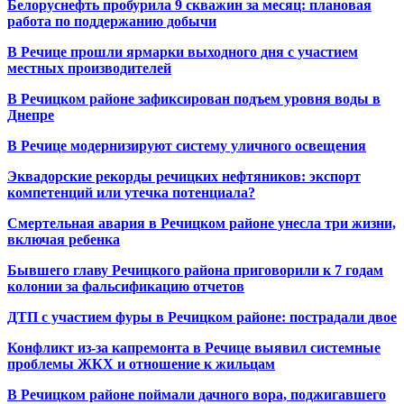
Белоруснефть пробурила 9 скважин за месяц: плановая
работа по поддержанию добычи
В Речице прошли ярмарки выходного дня с участием
местных производителей
В Речицком районе зафиксирован подъем уровня воды в
Днепре
В Речице модернизируют систему уличного освещения
Эквадорские рекорды речицких нефтяников: экспорт
компетенций или утечка потенциала?
Смертельная авария в Речицком районе унесла три жизни,
включая ребенка
Бывшего главу Речицкого района приговорили к 7 годам
колонии за фальсификацию отчетов
ДТП с участием фуры в Речицком районе: пострадали двое
Конфликт из-за капремонта в Речице выявил системные
проблемы ЖКХ и отношение к жильцам
В Речицком районе поймали дачного вора, поджигавшего