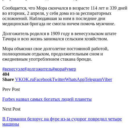
Сообщается, что Мора скончался в возрасте 114 лет и 339 дней
во вторник, 2 апреля, у себя дома из-за респираторных
осложнений. Наблюдавшая за ним в последние дни
медицинская бригада не смогла ничем помочь мужчине.
Долгожитель родился в 1909 году в венесуэльском штате
Тачира и всю жизнь занимался сельским хозяйством.
Мора объяснял свое долголетие постоянной работой,
полноценным отдыхом, продолжительным сном и
ежедневным употреблением стакана бренди.
#венесуэле
#долгожитель
#мора
#умер
404
Share
VK
OK.ru
Facebook
Twitter
WhatsApp
Telegram
Viber
Prev Post
Forbes назвал самых богатых людей планеты
Next Post
В Германии белорус на фуре из-за судорог повредил четыре
машины