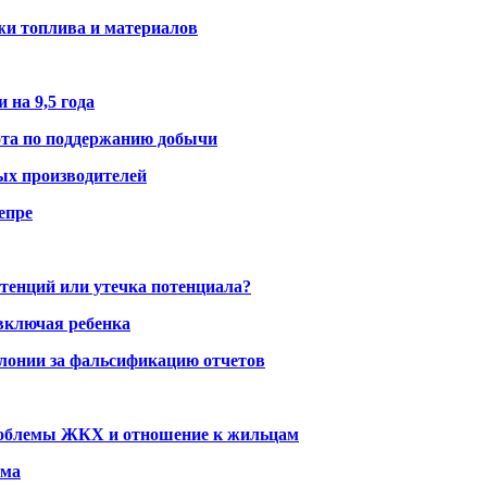
жи топлива и материалов
 на 9,5 года
ота по поддержанию добычи
ых производителей
епре
тенций или утечка потенциала?
включая ребенка
олонии за фальсификацию отчетов
проблемы ЖКХ и отношение к жильцам
ома