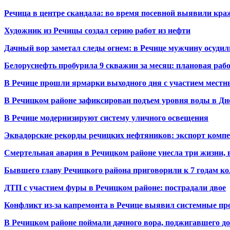
Речица в центре скандала: во время посевной выявили кра
Художник из Речицы создал серию работ из нефти
Дачный вор заметал следы огнем: в Речице мужчину осудили
Белоруснефть пробурила 9 скважин за месяц: плановая раб
В Речице прошли ярмарки выходного дня с участием местн
В Речицком районе зафиксирован подъем уровня воды в Дн
В Речице модернизируют систему уличного освещения
Эквадорские рекорды речицких нефтяников: экспорт компе
Смертельная авария в Речицком районе унесла три жизни, 
Бывшего главу Речицкого района приговорили к 7 годам к
ДТП с участием фуры в Речицком районе: пострадали двое
Конфликт из-за капремонта в Речице выявил системные 
В Речицком районе поймали дачного вора, поджигавшего д