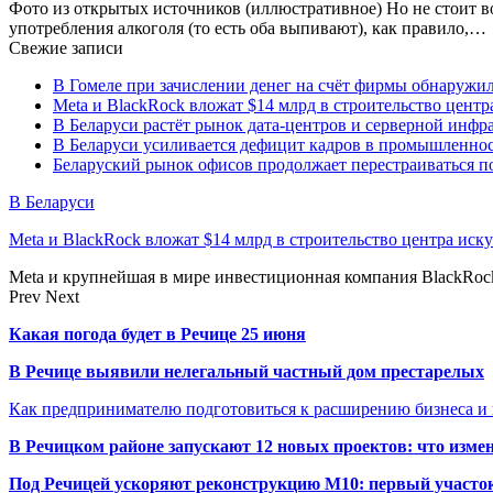
Фото из открытых источников (иллюстративное) Но не стоит в
употребления алкоголя (то есть оба выпивают), как правило,…
Свежие записи
В Гомеле при зачислении денег на счёт фирмы обнаружи
Meta и BlackRock вложат $14 млрд в строительство центр
В Беларуси растёт рынок дата-центров и серверной инфр
В Беларуси усиливается дефицит кадров в промышленнос
Беларуский рынок офисов продолжает перестраиваться п
В Беларуси
Meta и BlackRock вложат $14 млрд в строительство центра иск
Meta и крупнейшая в мире инвестиционная компания BlackRock
Prev
Next
Какая погода будет в Речице 25 июня
В Речице выявили нелегальный частный дом престарелых
Как предпринимателю подготовиться к расширению бизнеса и 
В Речицком районе запускают 12 новых проектов: что изме
Под Речицей ускоряют реконструкцию М10: первый участок 