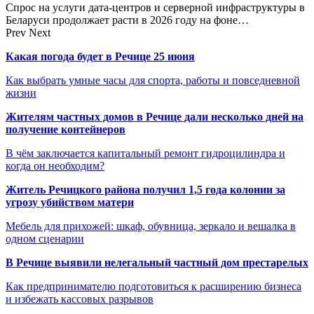
Спрос на услуги дата-центров и серверной инфраструктуры в
Беларуси продолжает расти в 2026 году на фоне…
Prev
Next
Какая погода будет в Речице 25 июня
Как выбрать умные часы для спорта, работы и повседневной
жизни
Жителям частных домов в Речице дали несколько дней на
получение контейнеров
В чём заключается капитальный ремонт гидроцилиндра и
когда он необходим?
Житель Речицкого района получил 1,5 года колонии за
угрозу убийством матери
Мебель для прихожей: шкаф, обувница, зеркало и вешалка в
одном сценарии
В Речице выявили нелегальный частный дом престарелых
Как предпринимателю подготовиться к расширению бизнеса
и избежать кассовых разрывов