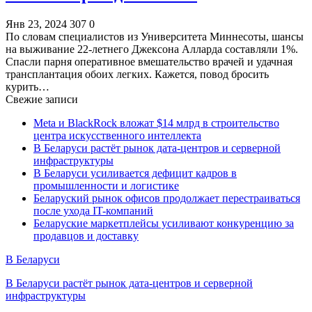
Янв 23, 2024
307
0
По словам специалистов из Университета Миннесоты, шансы
на выживание 22-летнего Джексона Алларда составляли 1%.
Спасли парня оперативное вмешательство врачей и удачная
трансплантация обоих легких. Кажется, повод бросить
курить…
Свежие записи
Meta и BlackRock вложат $14 млрд в строительство
центра искусственного интеллекта
В Беларуси растёт рынок дата-центров и серверной
инфраструктуры
В Беларуси усиливается дефицит кадров в
промышленности и логистике
Беларуский рынок офисов продолжает перестраиваться
после ухода IT-компаний
Беларуские маркетплейсы усиливают конкуренцию за
продавцов и доставку
В Беларуси
В Беларуси растёт рынок дата-центров и серверной
инфраструктуры