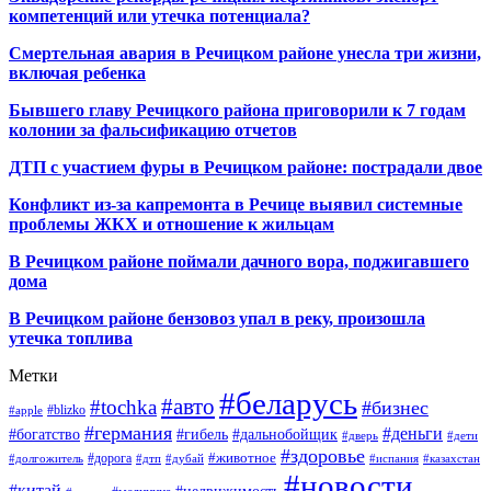
компетенций или утечка потенциала?
Смертельная авария в Речицком районе унесла три жизни,
включая ребенка
Бывшего главу Речицкого района приговорили к 7 годам
колонии за фальсификацию отчетов
ДТП с участием фуры в Речицком районе: пострадали двое
Конфликт из-за капремонта в Речице выявил системные
проблемы ЖКХ и отношение к жильцам
В Речицком районе поймали дачного вора, поджигавшего
дома
В Речицком районе бензовоз упал в реку, произошла
утечка топлива
Метки
#беларусь
#авто
#tochka
#бизнес
#blizko
#apple
#германия
#деньги
#богатство
#гибель
#дальнобойщик
#дверь
#дети
#здоровье
#животное
#дорога
#долгожитель
#дтп
#дубай
#испания
#казахстан
#новости
#китай
#недвижимость