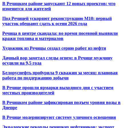
В Речицком районе запускают 12 новых проектов: что
изменится для жителей
Под Речицей ускоряют реконструкцию М10: первый
участок обещают сдать к осени 2026 года
Речица в центре скандала: во время посевной выявили
кражи топлива и материалов
Художник из Речицы создал серию работ из нефти
Дачный вор заметал следы огнем: в Речице мужчину
осудили на 9,5 года
Белоруснефть пробурила 9 скважин за месяц: плановая
работа по поддержанию добычи
В Речице прошли ярмарки выходного дня с участием
местных производителей
В Речицком районе зафиксирован подъем уровня воды в
Днепре
В Речице модернизируют систему уличного освещения
Эквадорские рекорды речицких нефтяников: экспорт