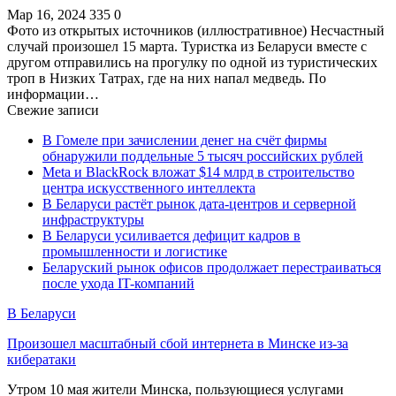
Мар 16, 2024
335
0
Фото из открытых источников (иллюстративное) Несчастный
случай произошел 15 марта. Туристка из Беларуси вместе с
другом отправились на прогулку по одной из туристических
троп в Низких Татрах, где на них напал медведь. По
информации…
Свежие записи
В Гомеле при зачислении денег на счёт фирмы
обнаружили поддельные 5 тысяч российских рублей
Meta и BlackRock вложат $14 млрд в строительство
центра искусственного интеллекта
В Беларуси растёт рынок дата-центров и серверной
инфраструктуры
В Беларуси усиливается дефицит кадров в
промышленности и логистике
Беларуский рынок офисов продолжает перестраиваться
после ухода IT-компаний
В Беларуси
Произошел масштабный сбой интернета в Минске из-за
кибератаки
Утром 10 мая жители Минска, пользующиеся услугами