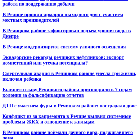
работа по поддержанию добычи
В Речице прошли ярмарки выходного дня с участием
местных производителей
В Речицком районе зафиксирован подъем уровня воды в
Днепре
В Речице модернизируют систему уличного освещения
Эквадорские рекорды речицких нефтяников: экспорт
компетенций или утечка потенциала?
Смертельная авария в Речицком районе унесла три жизни,
включая ребенка
Бывшего главу Речицкого района приговорили к 7 годам
колонии за фальсификацию отчетов
ДТП с участием фуры в Речицком районе: пострадали двое
Конфликт из-за капремонта в Речице выявил системные
проблемы ЖКХ и отношение к жильцам
В Речицком районе поймали дачного вора, поджигавшего
дома