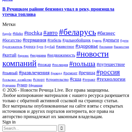
В Речицком районе бензовоз упал в реку, произошла
утечка топлива
Метки
#беларусь
#авто
#tochka
#бизнес
#blizko
#apple
#германия
#деньги
#богатство
#гибель
#дальнобойщик
#дверь
#дети
#здоровье
#животное
#дорога
#долгожитель
#дтп
#дубай
#испания
#казахстан
#новости
#китай
#недвижимость
#медицина
#кризис
компаний
#польша
#путешествие
#пожар
#полиция
#россия
#развлечения
#речица
#пьяный
#ремонт
#рекорд
#сша
#технологии
#спорт
#теракт
#строительство
#сельское_хозяйство
#умер
#украина
#франция
© 2026 - Новости Речица Live. Все права защищены.
Любое копирование материалов с нашего ресурса разрешается
только с обратной активной ссылкой на страницу статьи.
Все материалы опубликованные на сайте взяты с открытых
источников и других порталов интернета, все права на
авторство принадлежат их законным владельцам.
Sign in