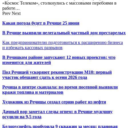
«Космос Телеком», столкнулись с массовыми перебоями в
работе…
Prev
Next
Какая погода будет в Речице 25 июня
В Речице выявили нелегальный частный дом престарелых
Как предпринимателю подготовиться к расширению бизнеса
и избежать кассовых разрывов
В Речицком районе запускают 12 новых проектов: что
изменится для жителей
Под Речицей ускоряют реконструкцию М10: первый
участок обещают сдать к осени 2026 года
Речица в центре скандала: во время посевной выявили
кражи топлива и материалов
Художник из Речицы создал серию работ из нефти
Дачный вор заметал следы огнем: в Речице мужчину
осудили на 9,5 года
Белоруснефть пробурила 9 скважин за месяц: плановая