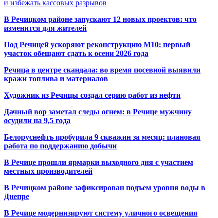
и избежать кассовых разрывов
В Речицком районе запускают 12 новых проектов: что
изменится для жителей
Под Речицей ускоряют реконструкцию М10: первый
участок обещают сдать к осени 2026 года
Речица в центре скандала: во время посевной выявили
кражи топлива и материалов
Художник из Речицы создал серию работ из нефти
Дачный вор заметал следы огнем: в Речице мужчину
осудили на 9,5 года
Белоруснефть пробурила 9 скважин за месяц: плановая
работа по поддержанию добычи
В Речице прошли ярмарки выходного дня с участием
местных производителей
В Речицком районе зафиксирован подъем уровня воды в
Днепре
В Речице модернизируют систему уличного освещения