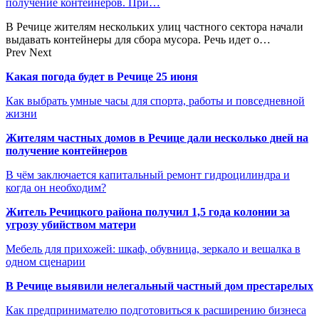
получение контейнеров. При…
В Речице жителям нескольких улиц частного сектора начали
выдавать контейнеры для сбора мусора. Речь идет о…
Prev
Next
Какая погода будет в Речице 25 июня
Как выбрать умные часы для спорта, работы и повседневной
жизни
Жителям частных домов в Речице дали несколько дней на
получение контейнеров
В чём заключается капитальный ремонт гидроцилиндра и
когда он необходим?
Житель Речицкого района получил 1,5 года колонии за
угрозу убийством матери
Мебель для прихожей: шкаф, обувница, зеркало и вешалка в
одном сценарии
В Речице выявили нелегальный частный дом престарелых
Как предпринимателю подготовиться к расширению бизнеса