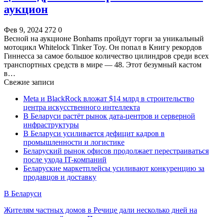
аукцион
Фев 9, 2024
272
0
Весной на аукционе Bonhams пройдут торги за уникальный
мотоцикл Whitelock Tinker Toy. Он попал в Книгу рекордов
Гиннесса за самое большое количество цилиндров среди всех
транспортных средств в мире — 48. Этот безумный кастом
в…
Свежие записи
Meta и BlackRock вложат $14 млрд в строительство
центра искусственного интеллекта
В Беларуси растёт рынок дата-центров и серверной
инфраструктуры
В Беларуси усиливается дефицит кадров в
промышленности и логистике
Беларуский рынок офисов продолжает перестраиваться
после ухода IT-компаний
Беларуские маркетплейсы усиливают конкуренцию за
продавцов и доставку
В Беларуси
Жителям частных домов в Речице дали несколько дней на