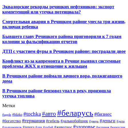
Эквадорские рекорды речицких нефтяников: экспорт
компетенций или утечка потенциала?
Смертельная авария в Речицком районе унесла три жизни,
включая ребенка
Бывшего главу Речицкого района приговорили к 7 годам
колонии за фальсификацию отчетов
ДТП с участием фуры в Речицком районе: пострадали двое
Конфликт из-за капремонта в Речице выявил системные
проблемы ЖКХ и отношение к жильцам
В Речицком районе поймали дачного вора, поджигавшего
дома
В Речицком районе бензовоз упал в реку, произошла
утечка топлива
Метки
#беларусь
#авто
#tochka
#бизнес
#blizko
#apple
#германия
#деньги
#богатство
#гибель
#дальнобойщик
#дверь
#дети
#здоровье
#животное
#дорога
#долгожитель
#дтп
#дубай
#испания
#казахстан