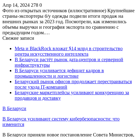
Апр 14, 2024
278
0
Фото из открытых источников (иллюстративное) Крупнейшие
страны-экспортеры б/у одежды подвели итоги продаж на
внешних рынках за 2023 год. Посмотрели, как изменились
объемы выручки и география экспорта по сравнению с
предыдущим годом.…
Свежие записи
Meta и BlackRock вложат $14 млрд в строительство
центра искусственного интеллекта
В Беларуси растёт рынок дата-центров и серверной
инфраструктуры
В Беларуси усиливается дефицит кадров в
промышленности и логистике
Беларуский рынок офисов продолжает перестраиваться
после ухода IT-компаний
Беларуские маркетплейсы усиливают конкуренцию за
продавцов и доставку
В Беларуси
В Беларуси усиливают систему кибербезопасности: что
изменится
В Беларуси приняли новое постановление Совета Министров,