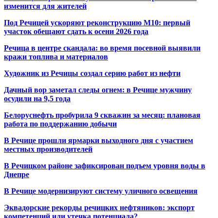
изменится для жителей
Под Речицей ускоряют реконструкцию М10: первый
участок обещают сдать к осени 2026 года
Речица в центре скандала: во время посевной выявили
кражи топлива и материалов
Художник из Речицы создал серию работ из нефти
Дачный вор заметал следы огнем: в Речице мужчину
осудили на 9,5 года
Белоруснефть пробурила 9 скважин за месяц: плановая
работа по поддержанию добычи
В Речице прошли ярмарки выходного дня с участием
местных производителей
В Речицком районе зафиксирован подъем уровня воды в
Днепре
В Речице модернизируют систему уличного освещения
Эквадорские рекорды речицких нефтяников: экспорт
компетенций или утечка потенциала?