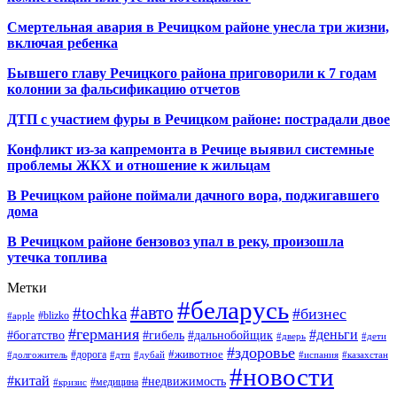
Смертельная авария в Речицком районе унесла три жизни,
включая ребенка
Бывшего главу Речицкого района приговорили к 7 годам
колонии за фальсификацию отчетов
ДТП с участием фуры в Речицком районе: пострадали двое
Конфликт из-за капремонта в Речице выявил системные
проблемы ЖКХ и отношение к жильцам
В Речицком районе поймали дачного вора, поджигавшего
дома
В Речицком районе бензовоз упал в реку, произошла
утечка топлива
Метки
#беларусь
#авто
#tochka
#бизнес
#blizko
#apple
#германия
#деньги
#богатство
#гибель
#дальнобойщик
#дверь
#дети
#здоровье
#животное
#дорога
#долгожитель
#дтп
#дубай
#испания
#казахстан
#новости
#китай
#недвижимость
#медицина
#кризис