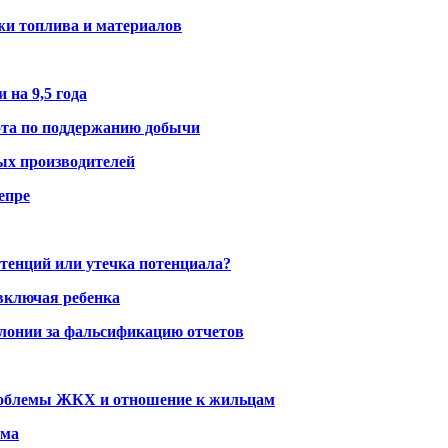
жи топлива и материалов
 на 9,5 года
ота по поддержанию добычи
ых производителей
епре
тенций или утечка потенциала?
включая ребенка
олонии за фальсификацию отчетов
проблемы ЖКХ и отношение к жильцам
ома