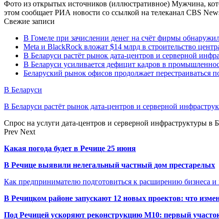
Фото из открытых источников (иллюстративное) Мужчина, кот
этом сообщает РИА новости со ссылкой на телеканал CBS Ne
Свежие записи
В Гомеле при зачислении денег на счёт фирмы обнаружи
Meta и BlackRock вложат $14 млрд в строительство центр
В Беларуси растёт рынок дата-центров и серверной инфр
В Беларуси усиливается дефицит кадров в промышленнос
Беларуский рынок офисов продолжает перестраиваться п
В Беларуси
В Беларуси растёт рынок дата-центров и серверной инфрастру
Спрос на услуги дата-центров и серверной инфраструктуры в 
Prev
Next
Какая погода будет в Речице 25 июня
В Речице выявили нелегальный частный дом престарелых
Как предпринимателю подготовиться к расширению бизнеса и 
В Речицком районе запускают 12 новых проектов: что изме
Под Речицей ускоряют реконструкцию М10: первый участок 