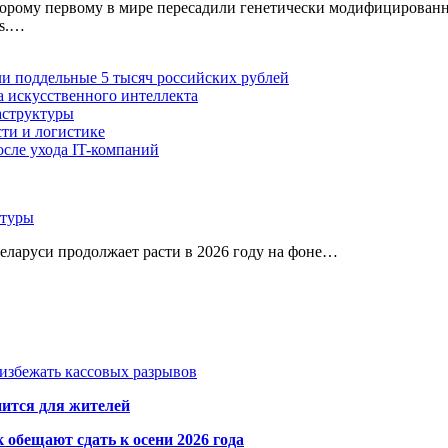
орому первому в мире пересадили генетически модифицированну
ws.…
ли поддельные 5 тысяч российских рублей
а искусственного интеллекта
аструктуры
ти и логистике
осле ухода IT-компаний
ктуры
Беларуси продолжает расти в 2026 году на фоне…
избежать кассовых разрывов
нится для жителей
обещают сдать к осени 2026 года