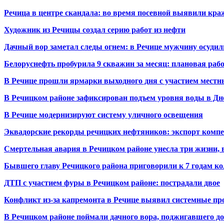
Речица в центре скандала: во время посевной выявили кра
Художник из Речицы создал серию работ из нефти
Дачный вор заметал следы огнем: в Речице мужчину осудили
Белоруснефть пробурила 9 скважин за месяц: плановая раб
В Речице прошли ярмарки выходного дня с участием местн
В Речицком районе зафиксирован подъем уровня воды в Дн
В Речице модернизируют систему уличного освещения
Эквадорские рекорды речицких нефтяников: экспорт компе
Смертельная авария в Речицком районе унесла три жизни, 
Бывшего главу Речицкого района приговорили к 7 годам к
ДТП с участием фуры в Речицком районе: пострадали двое
Конфликт из-за капремонта в Речице выявил системные 
В Речицком районе поймали дачного вора, поджигавшего д