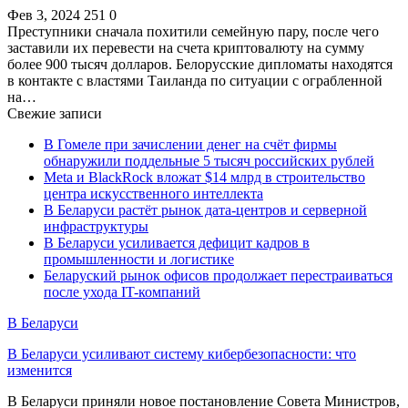
Фев 3, 2024
251
0
Преступники сначала похитили семейную пару, после чего
заставили их перевести на счета криптовалюту на сумму
более 900 тысяч долларов. Белорусские дипломаты находятся
в контакте с властями Таиланда по ситуации с ограбленной
на…
Свежие записи
В Гомеле при зачислении денег на счёт фирмы
обнаружили поддельные 5 тысяч российских рублей
Meta и BlackRock вложат $14 млрд в строительство
центра искусственного интеллекта
В Беларуси растёт рынок дата-центров и серверной
инфраструктуры
В Беларуси усиливается дефицит кадров в
промышленности и логистике
Беларуский рынок офисов продолжает перестраиваться
после ухода IT-компаний
В Беларуси
В Беларуси усиливают систему кибербезопасности: что
изменится
В Беларуси приняли новое постановление Совета Министров,