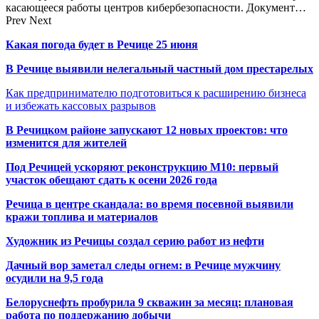
касающееся работы центров кибербезопасности. Документ…
Prev
Next
Какая погода будет в Речице 25 июня
В Речице выявили нелегальный частный дом престарелых
Как предпринимателю подготовиться к расширению бизнеса
и избежать кассовых разрывов
В Речицком районе запускают 12 новых проектов: что
изменится для жителей
Под Речицей ускоряют реконструкцию М10: первый
участок обещают сдать к осени 2026 года
Речица в центре скандала: во время посевной выявили
кражи топлива и материалов
Художник из Речицы создал серию работ из нефти
Дачный вор заметал следы огнем: в Речице мужчину
осудили на 9,5 года
Белоруснефть пробурила 9 скважин за месяц: плановая
работа по поддержанию добычи