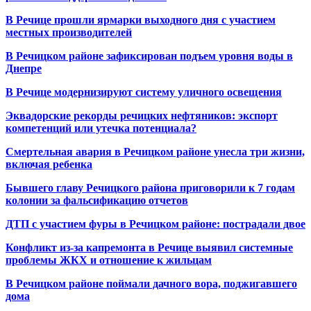
В Речице прошли ярмарки выходного дня с участием
местных производителей
В Речицком районе зафиксирован подъем уровня воды в
Днепре
В Речице модернизируют систему уличного освещения
Эквадорские рекорды речицких нефтяников: экспорт
компетенций или утечка потенциала?
Смертельная авария в Речицком районе унесла три жизни,
включая ребенка
Бывшего главу Речицкого района приговорили к 7 годам
колонии за фальсификацию отчетов
ДТП с участием фуры в Речицком районе: пострадали двое
Конфликт из-за капремонта в Речице выявил системные
проблемы ЖКХ и отношение к жильцам
В Речицком районе поймали дачного вора, поджигавшего
дома