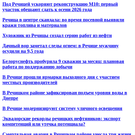
Под Речицей ускоряют реконструкцию М10: первый
участок обещают сдать к осени 2026 года
Речица в центре скандала: во время посевной выявили
кражи топлива и материалов
Художник из Речицы создал серию работ из нефти
Дачный вор заметал следы огнем: в Речице мужчину
осудили на 9,5 года
Белоруснефть пробурила 9 скважин за месяц: плановая
работа по поддержанию добычи
В Речице прошли ярмарки выходного дня с участием
местных производителей
В Речицком районе зафиксирован подъем уровня воды в
Днепре
В Речице модернизируют систему уличного освещения
Эквадорские рекорды речицких нефтяников: экспорт
компетенций или утечка потенциала?
Смертельная авария в Речицком районе унесла три жизни,