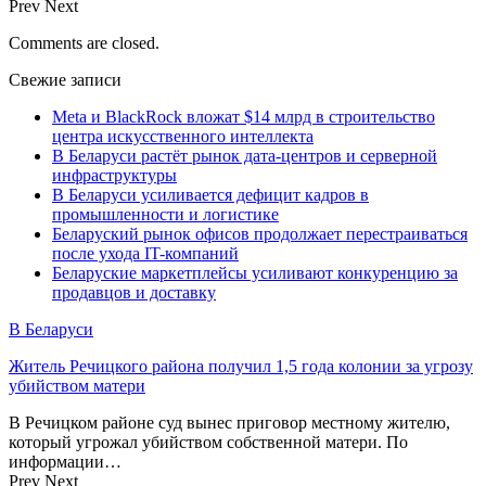
Prev
Next
Comments are closed.
Свежие записи
Meta и BlackRock вложат $14 млрд в строительство
центра искусственного интеллекта
В Беларуси растёт рынок дата-центров и серверной
инфраструктуры
В Беларуси усиливается дефицит кадров в
промышленности и логистике
Беларуский рынок офисов продолжает перестраиваться
после ухода IT-компаний
Беларуские маркетплейсы усиливают конкуренцию за
продавцов и доставку
В Беларуси
Житель Речицкого района получил 1,5 года колонии за угрозу
убийством матери
В Речицком районе суд вынес приговор местному жителю,
который угрожал убийством собственной матери. По
информации…
Prev
Next