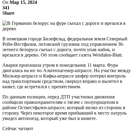
On
Мар 15, 2024
341
Share
В немецком городе Билефельд, федеральная земля Северный
Рейн-Вестфалия, литовский грузовик под управлением 36-
летнего белоруса съехал с дороги, почти упав набок, и
врезался в дерево. Об этом сообщает газета Westfalen-Blatt.
Авария произошла утром в понедельник 11 марта. Фура
двигалась на юг по Альтенхагенер-штрассе. На участке между
Мильзер-штрассе и Кафка-штрассе шофер потерял контроль
над транспортным средством, свернул вправо и вылетел в
кювет, где встретился с препятствием.
По данным полиции, перед ДТП участники движения
сообщили правоохранителям о тягаче с полуприцепом в
районе Оствестфален-штрассе, который вилял из стороны в
сторону. Через некоторое время прибывший к месту патруль
увидел автопоезд, который уже был в кювете.
Сейчас читают