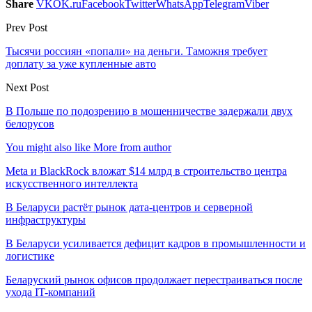
Share
VK
OK.ru
Facebook
Twitter
WhatsApp
Telegram
Viber
Prev Post
Тысячи россиян «попали» на деньги. Таможня требует
доплату за уже купленные авто
Next Post
В Польше по подозрению в мошенничестве задержали двух
белорусов
You might also like
More from author
Meta и BlackRock вложат $14 млрд в строительство центра
искусственного интеллекта
В Беларуси растёт рынок дата-центров и серверной
инфраструктуры
В Беларуси усиливается дефицит кадров в промышленности и
логистике
Беларуский рынок офисов продолжает перестраиваться после
ухода IT-компаний