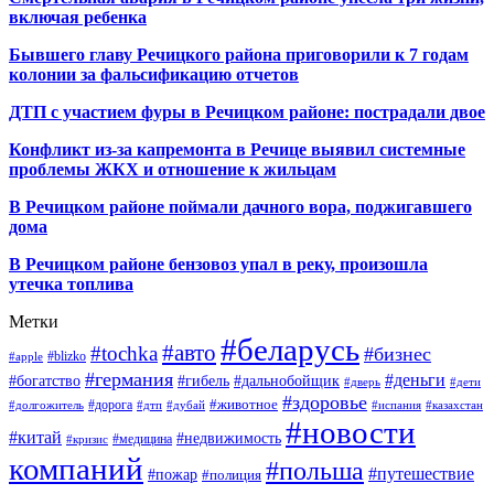
включая ребенка
Бывшего главу Речицкого района приговорили к 7 годам
колонии за фальсификацию отчетов
ДТП с участием фуры в Речицком районе: пострадали двое
Конфликт из-за капремонта в Речице выявил системные
проблемы ЖКХ и отношение к жильцам
В Речицком районе поймали дачного вора, поджигавшего
дома
В Речицком районе бензовоз упал в реку, произошла
утечка топлива
Метки
#беларусь
#авто
#tochka
#бизнес
#blizko
#apple
#германия
#деньги
#богатство
#гибель
#дальнобойщик
#дверь
#дети
#здоровье
#животное
#дорога
#долгожитель
#дтп
#дубай
#испания
#казахстан
#новости
#китай
#недвижимость
#медицина
#кризис
компаний
#польша
#путешествие
#пожар
#полиция