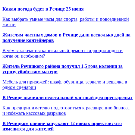
Какая погода будет в Речице 25 июня
Как выбрать умные часы для спорта, работы и повседневной
жизни
Жителям частных домов в Речице дали несколько дней на
получение контейнеров
В чём заключается капитальный ремонт гидроцилиндра и
когда он необходим?
Житель Речицкого района получил 1,5 года колонии за
угрозу убийством матери
Мебель для прихожей: шкаф, обувница, зеркало и вешалка в
одном сценарии
В Речице выявили нелегальный частный дом престарелых
Как предпринимателю подготовиться к расширению бизнеса
и избежать кассовых разрывов
В Речицком районе запускают 12 новых проектов: что
изменится для жителей