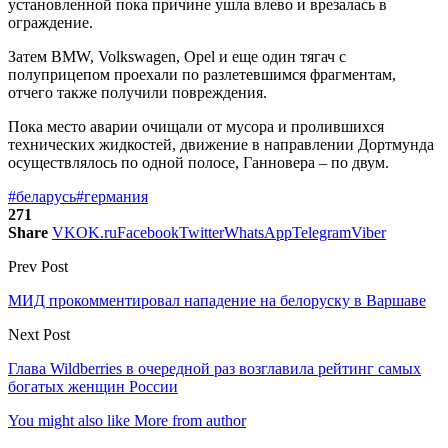
установленной пока причине ушла влево и врезалась в
ограждение.
Затем BMW, Volkswagen, Opel и еще один тягач с
полуприцепом проехали по разлетевшимся фрагментам,
отчего также получили повреждения.
Пока место аварии очищали от мусора и пролившихся
технических жидкостей, движение в направлении Дортмунда
осуществлялось по одной полосе, Ганновера – по двум.
#беларусь
#германия
271
Share
VK
OK.ru
Facebook
Twitter
WhatsApp
Telegram
Viber
Prev Post
МИД прокомментировал нападение на белоруску в Варшаве
Next Post
Глава Wildberries в очередной раз возглавила рейтинг самых
богатых женщин России
You might also like
More from author