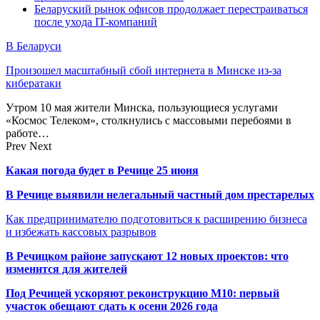
Беларуский рынок офисов продолжает перестраиваться
после ухода IT-компаний
В Беларуси
Произошел масштабный сбой интернета в Минске из-за
кибератаки
Утром 10 мая жители Минска, пользующиеся услугами
«Космос Телеком», столкнулись с массовыми перебоями в
работе…
Prev
Next
Какая погода будет в Речице 25 июня
В Речице выявили нелегальный частный дом престарелых
Как предпринимателю подготовиться к расширению бизнеса
и избежать кассовых разрывов
В Речицком районе запускают 12 новых проектов: что
изменится для жителей
Под Речицей ускоряют реконструкцию М10: первый
участок обещают сдать к осени 2026 года