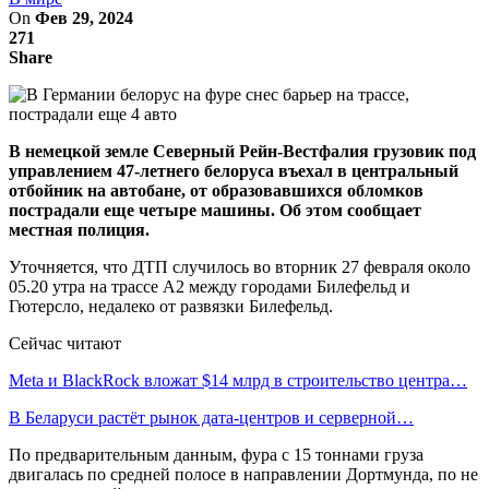
On
Фев 29, 2024
271
Share
В немецкой земле Северный Рейн-Вестфалия грузовик под
управлением 47-летнего белоруса въехал в центральный
отбойник на автобане, от образовавшихся обломков
пострадали еще четыре машины. Об этом сообщает
местная полиция.
Уточняется, что ДТП случилось во вторник 27 февраля около
05.20 утра на трассе А2 между городами Билефельд и
Гютерсло, недалеко от развязки Билефельд.
Сейчас читают
Meta и BlackRock вложат $14 млрд в строительство центра…
В Беларуси растёт рынок дата-центров и серверной…
По предварительным данным, фура с 15 тоннами груза
двигалась по средней полосе в направлении Дортмунда, по не