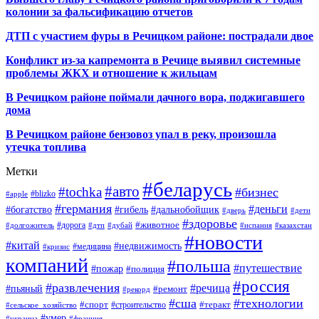
колонии за фальсификацию отчетов
ДТП с участием фуры в Речицком районе: пострадали двое
Конфликт из-за капремонта в Речице выявил системные
проблемы ЖКХ и отношение к жильцам
В Речицком районе поймали дачного вора, поджигавшего
дома
В Речицком районе бензовоз упал в реку, произошла
утечка топлива
Метки
#беларусь
#авто
#tochka
#бизнес
#blizko
#apple
#германия
#деньги
#богатство
#гибель
#дальнобойщик
#дверь
#дети
#здоровье
#животное
#дорога
#долгожитель
#дтп
#дубай
#испания
#казахстан
#новости
#китай
#недвижимость
#медицина
#кризис
компаний
#польша
#путешествие
#пожар
#полиция
#россия
#развлечения
#речица
#пьяный
#ремонт
#рекорд
#сша
#технологии
#спорт
#теракт
#строительство
#сельское_хозяйство
#умер
#украина
#франция