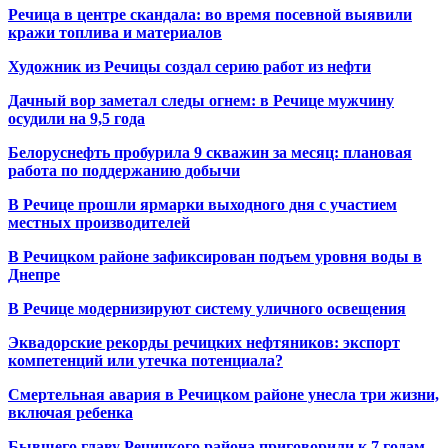
Речица в центре скандала: во время посевной выявили
кражи топлива и материалов
Художник из Речицы создал серию работ из нефти
Дачный вор заметал следы огнем: в Речице мужчину
осудили на 9,5 года
Белоруснефть пробурила 9 скважин за месяц: плановая
работа по поддержанию добычи
В Речице прошли ярмарки выходного дня с участием
местных производителей
В Речицком районе зафиксирован подъем уровня воды в
Днепре
В Речице модернизируют систему уличного освещения
Эквадорские рекорды речицких нефтяников: экспорт
компетенций или утечка потенциала?
Смертельная авария в Речицком районе унесла три жизни,
включая ребенка
Бывшего главу Речицкого района приговорили к 7 годам