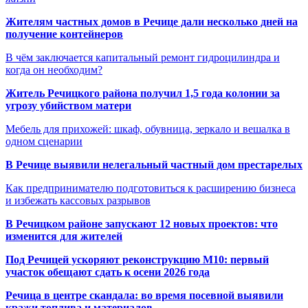
Жителям частных домов в Речице дали несколько дней на
получение контейнеров
В чём заключается капитальный ремонт гидроцилиндра и
когда он необходим?
Житель Речицкого района получил 1,5 года колонии за
угрозу убийством матери
Мебель для прихожей: шкаф, обувница, зеркало и вешалка в
одном сценарии
В Речице выявили нелегальный частный дом престарелых
Как предпринимателю подготовиться к расширению бизнеса
и избежать кассовых разрывов
В Речицком районе запускают 12 новых проектов: что
изменится для жителей
Под Речицей ускоряют реконструкцию М10: первый
участок обещают сдать к осени 2026 года
Речица в центре скандала: во время посевной выявили
кражи топлива и материалов