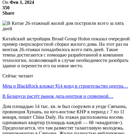
On
Фев 1, 2024
350
Share
Китайский застройщик Broad Group Holon показал очередной
пример сверхскоростной сборки жилого дома. На этот раз на
монтаж 26-этажки понадобилось всего пять дней. Такие
темпы достигаются с помощью разработанной в компании
технологии, позволяющей в случае необходимости разобрать
здание и перенести его на новое место.
Сейчас читают
Meta и BlackRock вложат $14 млрд в строительство центра…
В Беларуси растёт рынок дата-центров и серверной…
Дом площадью 14 тыс. кв. м был сооружен в уезде Сянъинь,
провинция Хунань, на юго-востоке КНР в период с 7 по 11
января, пишет China Daily. На этажах расположены восемь
одинаковых квартир (площадь каждой — 68 «квадратов»).
Предполагается, что там разместят талантливую молодежь,
переезжающую в Сянъинь. Жилье полностью меблировано