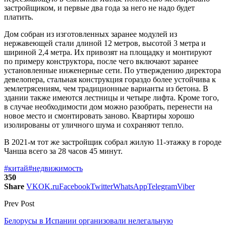
застройщиком, и первые два года за него не надо будет
платить.
Дом собран из изготовленных заранее модулей из
нержавеющей стали длиной 12 метров, высотой 3 метра и
шириной 2,4 метра. Их привозят на площадку и монтируют
по примеру конструктора, после чего включают заранее
установленные инженерные сети. По утверждению директора
девелопера, стальная конструкция гораздо более устойчива к
землетрясениям, чем традиционные варианты из бетона. В
здании также имеются лестницы и четыре лифта. Кроме того,
в случае необходимости дом можно разобрать, перенести на
новое место и смонтировать заново. Квартиры хорошо
изолированы от уличного шума и сохраняют тепло.
В 2021-м тот же застройщик собрал жилую 11-этажку в городе
Чанша всего за 28 часов 45 минут.
#китай
#недвижимость
350
Share
VK
OK.ru
Facebook
Twitter
WhatsApp
Telegram
Viber
Prev Post
Белорусы в Испании организовали нелегальную