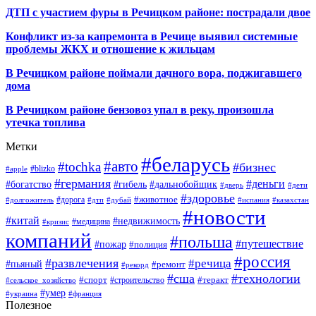
ДТП с участием фуры в Речицком районе: пострадали двое
Конфликт из-за капремонта в Речице выявил системные
проблемы ЖКХ и отношение к жильцам
В Речицком районе поймали дачного вора, поджигавшего
дома
В Речицком районе бензовоз упал в реку, произошла
утечка топлива
Метки
#беларусь
#авто
#tochka
#бизнес
#blizko
#apple
#германия
#деньги
#богатство
#гибель
#дальнобойщик
#дверь
#дети
#здоровье
#животное
#дорога
#долгожитель
#дтп
#дубай
#испания
#казахстан
#новости
#китай
#недвижимость
#медицина
#кризис
компаний
#польша
#путешествие
#пожар
#полиция
#россия
#развлечения
#речица
#пьяный
#ремонт
#рекорд
#сша
#технологии
#спорт
#теракт
#строительство
#сельское_хозяйство
#умер
#украина
#франция
Полезное