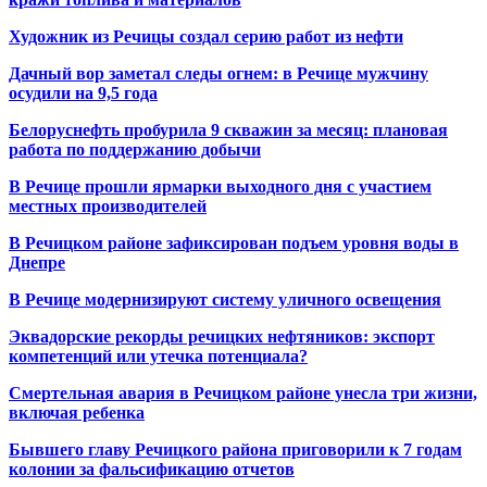
Художник из Речицы создал серию работ из нефти
Дачный вор заметал следы огнем: в Речице мужчину
осудили на 9,5 года
Белоруснефть пробурила 9 скважин за месяц: плановая
работа по поддержанию добычи
В Речице прошли ярмарки выходного дня с участием
местных производителей
В Речицком районе зафиксирован подъем уровня воды в
Днепре
В Речице модернизируют систему уличного освещения
Эквадорские рекорды речицких нефтяников: экспорт
компетенций или утечка потенциала?
Смертельная авария в Речицком районе унесла три жизни,
включая ребенка
Бывшего главу Речицкого района приговорили к 7 годам
колонии за фальсификацию отчетов