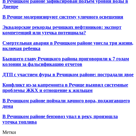
В Речицком районе зафиксирован подъем уровня воды в
Днепре
В Речице модернизируют систему уличного освещения
Эквадорские рекорды речицких нефтяников: экспорт
компетенций или утечка потенциала?
Смертельная авария в Речицком районе унесла три жизни,
включая ребенка
Бывшего главу Речицкого района приговорили к 7 годам
колонии за фальсификацию отчетов
ДТП с участием фуры в Речицком районе: пострадали двое
Конфликт из-за капремонта в Речице выявил системные
проблемы ЖКХ и отношение к жильцам
В Речицком районе поймали дачного вора, поджигавшего
дома
В Речицком районе бензовоз упал в реку, произошла
утечка топлива
Метки