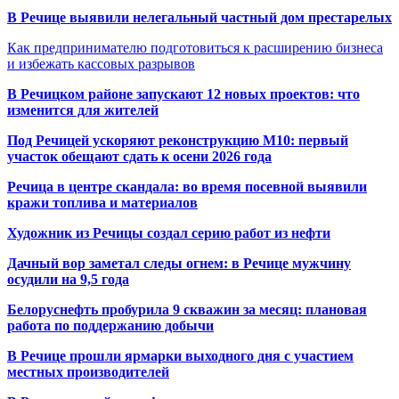
В Речице выявили нелегальный частный дом престарелых
Как предпринимателю подготовиться к расширению бизнеса
и избежать кассовых разрывов
В Речицком районе запускают 12 новых проектов: что
изменится для жителей
Под Речицей ускоряют реконструкцию М10: первый
участок обещают сдать к осени 2026 года
Речица в центре скандала: во время посевной выявили
кражи топлива и материалов
Художник из Речицы создал серию работ из нефти
Дачный вор заметал следы огнем: в Речице мужчину
осудили на 9,5 года
Белоруснефть пробурила 9 скважин за месяц: плановая
работа по поддержанию добычи
В Речице прошли ярмарки выходного дня с участием
местных производителей