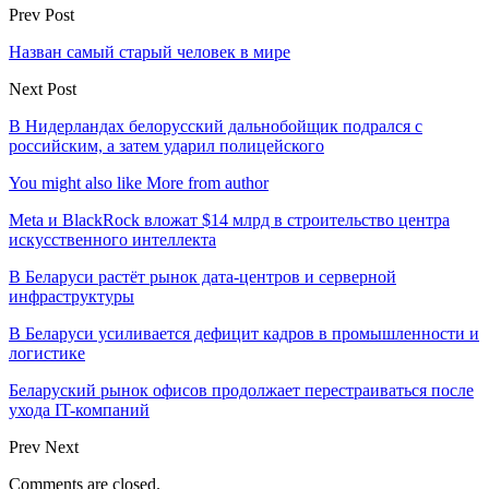
Prev Post
Назван самый старый человек в мире
Next Post
В Нидерландах белорусский дальнобойщик подрался с
российским, а затем ударил полицейского
You might also like
More from author
Meta и BlackRock вложат $14 млрд в строительство центра
искусственного интеллекта
В Беларуси растёт рынок дата-центров и серверной
инфраструктуры
В Беларуси усиливается дефицит кадров в промышленности и
логистике
Беларуский рынок офисов продолжает перестраиваться после
ухода IT-компаний
Prev
Next
Comments are closed.