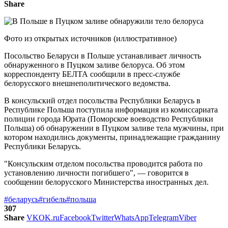
Share
Фото из открытых источников (иллюстративное)
Посольство Беларуси в Польше устанавливает личность
обнаруженного в Пуцком заливе белоруса. Об этом
корреспонденту БЕЛТА сообщили в пресс-службе
белорусского внешнеполитического ведомства.
В консульский отдел посольства Республики Беларусь в
Республике Польша поступила информация из комиссариата
полиции города Юрата (Поморское воеводство Республики
Польша) об обнаружении в Пуцком заливе тела мужчины, при
котором находились документы, принадлежащие гражданину
Республики Беларусь.
"Консульским отделом посольства проводится работа по
установлению личности погибшего", — говорится в
сообщении белорусского Министерства иностранных дел.
#беларусь
#гибель
#польша
307
Share
VK
OK.ru
Facebook
Twitter
WhatsApp
Telegram
Viber