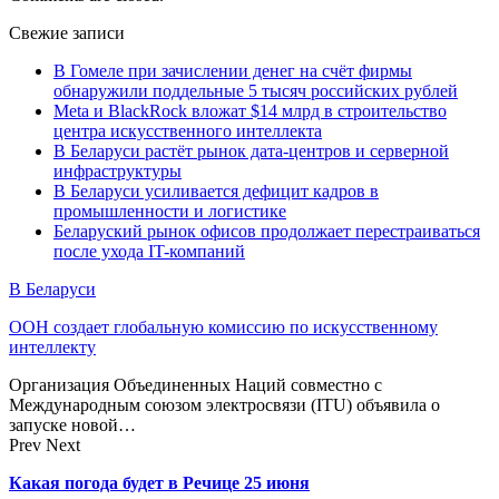
Свежие записи
В Гомеле при зачислении денег на счёт фирмы
обнаружили поддельные 5 тысяч российских рублей
Meta и BlackRock вложат $14 млрд в строительство
центра искусственного интеллекта
В Беларуси растёт рынок дата-центров и серверной
инфраструктуры
В Беларуси усиливается дефицит кадров в
промышленности и логистике
Беларуский рынок офисов продолжает перестраиваться
после ухода IT-компаний
В Беларуси
ООН создает глобальную комиссию по искусственному
интеллекту
Организация Объединенных Наций совместно с
Международным союзом электросвязи (ITU) объявила о
запуске новой…
Prev
Next
Какая погода будет в Речице 25 июня