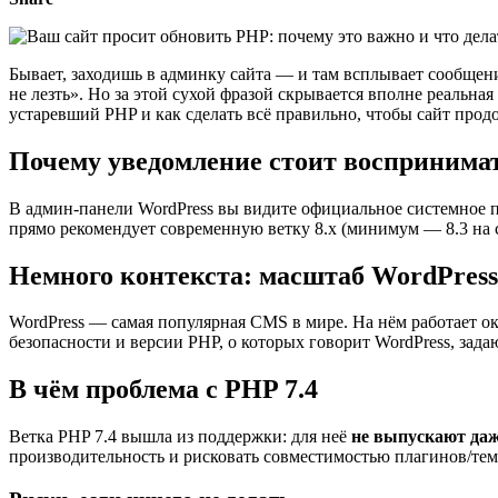
Бывает, заходишь в админку сайта — и там всплывает сообщени
не лезть». Но за этой сухой фразой скрывается вполне реальна
устаревший PHP и как сделать всё правильно, чтобы сайт продо
Почему уведомление стоит воспринимат
В админ-панели WordPress вы видите официальное системное пр
прямо рекомендует современную ветку 8.x (минимум — 8.3 на с
Немного контекста: масштаб WordPress
WordPress — самая популярная CMS в мире. На нём работает о
безопасности и версии PHP, о которых говорит WordPress, зада
В чём проблема с PHP 7.4
Ветка PHP 7.4 вышла из поддержки: для неё
не выпускают даж
производительность и рисковать совместимостью плагинов/тем