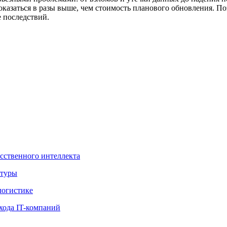
 оказаться в разы выше, чем стоимость планового обновления. П
е последствий.
усственного интеллекта
ктуры
логистике
хода IT-компаний