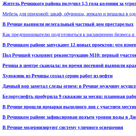
Житель Речицкого района получил 1,5 года колонии за угро
Мебель для прихожей: шкаф, обувница, зеркало и вешалка в о
В Речице выявили нелегальный частный дом престарелых
Как предпринимателю подготовиться к расширению бизнеса и 
В Речицком районе запускают 12 новых проектов: что изме
Под Речицей ускоряют реконструкцию М10: первый участок 
Речица в центре скандала: во время посевной выявили кра
Художник из Речицы создал серию работ из нефти
Дачный вор заметал следы огнем: в Речице мужчину осудили
Белоруснефть пробурила 9 скважин за месяц: плановая раб
В Речице прошли ярмарки выходного дня с участием местн
В Речицком районе зафиксирован подъем уровня воды в Дн
В Речице модернизируют систему уличного освещения