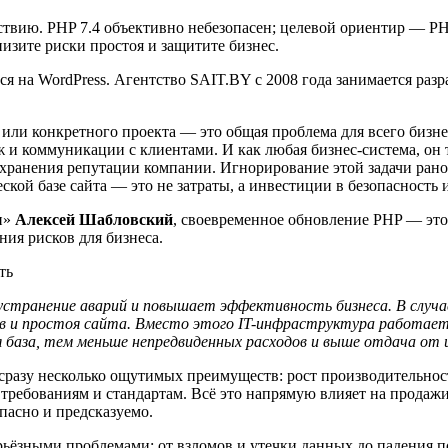
ствию. PHP 7.4 объективно небезопасен; целевой ориентир — PH
изите риски простоя и защитите бизнес.
я на WordPress. Агентство SAIT.BY с 2008 года занимается раз
или конкретного проекта — это общая проблема для всего бизне
 и коммуникации с клиентами. И как любая бизнес-система, он
охранения репутации компании. Игнорирование этой задачи рано
ой базе сайта — это не затраты, а инвестиции в безопасность и
и»
Алексей Шабловский
, своевременное обновление PHP — это 
ия рисков для бизнеса.
странение аварий и повышает эффективность бизнеса. В случа
ов и простоя сайта. Вместо этого IT-инфраструктура работает
я база, тем меньше непредвиденных расходов и выше отдача от 
 сразу несколько ощутимых преимуществ: рост производительно
 требованиям и стандартам. Всё это напрямую влияет на продаж
опасно и предсказуемо.
серьёзными проблемами: от взломов и утечки данных до падения