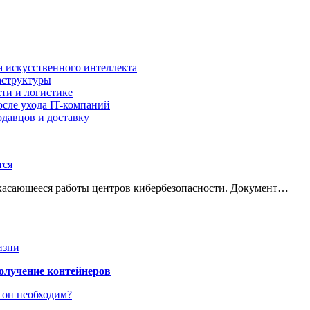
а искусственного интеллекта
аструктуры
ти и логистике
осле ухода IT-компаний
давцов и доставку
тся
 касающееся работы центров кибербезопасности. Документ…
изни
получение контейнеров
 он необходим?