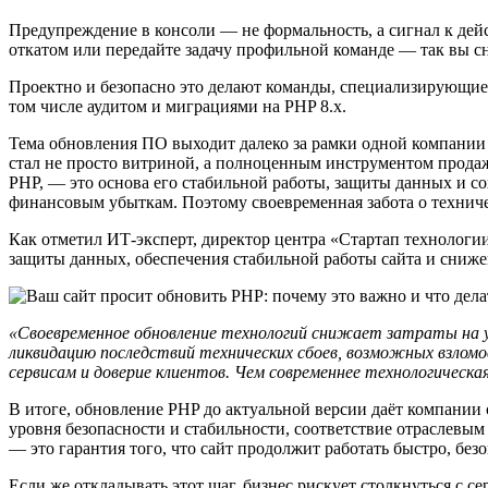
Предупреждение в консоли — не формальность, а сигнал к дей
откатом или передайте задачу профильной команде — так вы сн
Проектно и безопасно это делают команды, специализирующиес
том числе аудитом и миграциями на PHP 8.x.
Тема обновления ПО выходит далеко за рамки одной компании 
стал не просто витриной, а полноценным инструментом продаж
PHP, — это основа его стабильной работы, защиты данных и с
финансовым убыткам. Поэтому своевременная забота о техническ
Как отметил ИТ-эксперт, директор центра «Стартап технологи
защиты данных, обеспечения стабильной работы сайта и снижен
«Своевременное обновление технологий снижает затраты на у
ликвидацию последствий технических сбоев, возможных взлом
сервисам и доверие клиентов. Чем современнее технологическа
В итоге, обновление PHP до актуальной версии даёт компании
уровня безопасности и стабильности, соответствие отраслевым
— это гарантия того, что сайт продолжит работать быстро, без
Если же откладывать этот шаг, бизнес рискует столкнуться с 