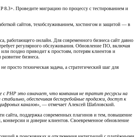
P 8.3+. Проведите миграцию по процессу с тестированием и
работкой сайтов, техобслуживанием, хостингом и защитой — в
са, работающего онлайн. Для современного бизнеса сайт давно
 требует регулярного обслуживания. Обновление ПО, включая
 или поздно приводит к простоям, потерям клиентов и
 развитие бизнеса.
не просто техническая задача, а стратегический шаг для
е с PHP это означает, что компания не тратит ресурсы на
 стабильно, обеспечивая бесперебойные продажи, доступ к
цифровых каналов»,
— отмечает Алексей Шабловский.
сти сайта, поддержка современных плагинов и тем, повышение
и, конверсии и доверие клиентов. Своевременное обновление
 позиций в поисковиках и отключения интеграций с платёжными