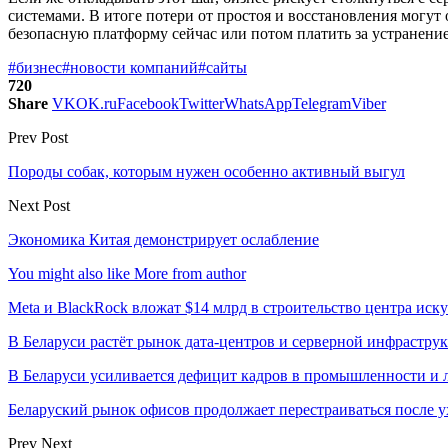
системами. В итоге потери от простоя и восстановления могут
безопасную платформу сейчас или потом платить за устранени
#бизнес
#новости компаний
#сайты
720
Share
VK
OK.ru
Facebook
Twitter
WhatsApp
Telegram
Viber
Prev Post
Породы собак, которым нужен особенно активный выгул
Next Post
Экономика Китая демонстрирует ослабление
You might also like
More from author
Meta и BlackRock вложат $14 млрд в строительство центра иск
В Беларуси растёт рынок дата-центров и серверной инфрастру
В Беларуси усиливается дефицит кадров в промышленности и 
Беларуский рынок офисов продолжает перестраиваться после у
Prev
Next