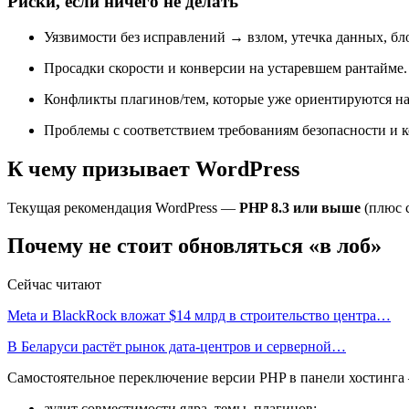
Риски, если ничего не делать
Уязвимости без исправлений → взлом, утечка данных, б
Просадки скорости и конверсии на устаревшем рантайме.
Конфликты плагинов/тем, которые уже ориентируются на
Проблемы с соответствием требованиям безопасности и к
К чему призывает WordPress
Текущая рекомендация WordPress —
PHP 8.3 или выше
(плюс с
Почему не стоит обновляться «в лоб»
Сейчас читают
Meta и BlackRock вложат $14 млрд в строительство центра…
В Беларуси растёт рынок дата-центров и серверной…
Самостоятельное переключение версии PHP в панели хостинга 
аудит совместимости ядра, темы, плагинов;