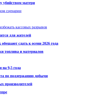
зу убийством матери
дном сценарии
избежать кассовых разрывов
нится для жителей
обещают сдать к осени 2026 года
жи топлива и материалов
 на 9,5 года
ота по поддержанию добычи
ых производителей
епре