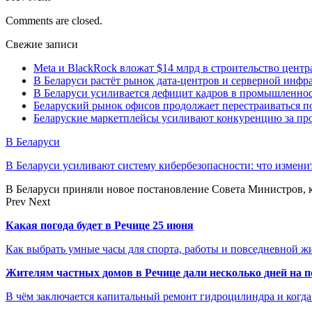
Comments are closed.
Свежие записи
Meta и BlackRock вложат $14 млрд в строительство центр
В Беларуси растёт рынок дата-центров и серверной инфр
В Беларуси усиливается дефицит кадров в промышленнос
Беларуский рынок офисов продолжает перестраиваться п
Беларуские маркетплейсы усиливают конкуренцию за про
В Беларуси
В Беларуси усиливают систему кибербезопасности: что измени
В Беларуси приняли новое постановление Совета Министров,
Prev
Next
Какая погода будет в Речице 25 июня
Как выбрать умные часы для спорта, работы и повседневной ж
Жителям частных домов в Речице дали несколько дней на 
В чём заключается капитальный ремонт гидроцилиндра и когда