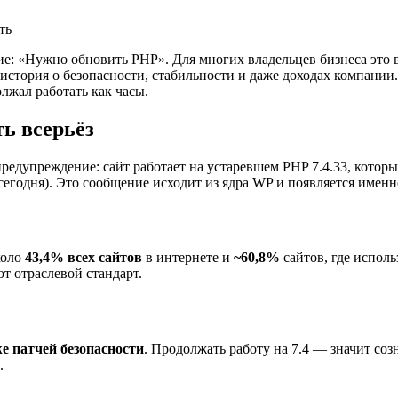
е: «Нужно обновить PHP». Для многих владельцев бизнеса это в
я история о безопасности, стабильности и даже доходах компании
лжал работать как часы.
ь всерьёз
едупреждение: сайт работает на устаревшем PHP 7.4.33, которы
егодня). Это сообщение исходит из ядра WP и появляется именн
коло
43,4% всех сайтов
в интернете и
~60,8%
сайтов, где исполь
ют отраслевой стандарт.
е патчей безопасности
. Продолжать работу на 7.4 — значит соз
.