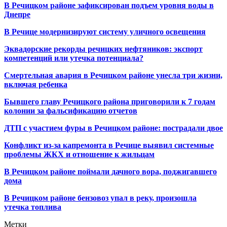
В Речицком районе зафиксирован подъем уровня воды в
Днепре
В Речице модернизируют систему уличного освещения
Эквадорские рекорды речицких нефтяников: экспорт
компетенций или утечка потенциала?
Смертельная авария в Речицком районе унесла три жизни,
включая ребенка
Бывшего главу Речицкого района приговорили к 7 годам
колонии за фальсификацию отчетов
ДТП с участием фуры в Речицком районе: пострадали двое
Конфликт из-за капремонта в Речице выявил системные
проблемы ЖКХ и отношение к жильцам
В Речицком районе поймали дачного вора, поджигавшего
дома
В Речицком районе бензовоз упал в реку, произошла
утечка топлива
Метки