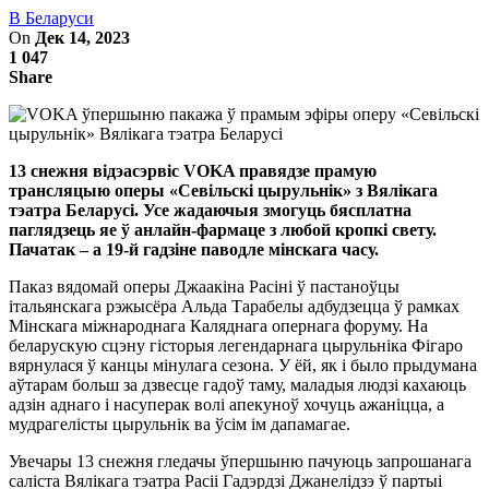
В Беларуси
On
Дек 14, 2023
1 047
Share
13 снежня відэасэрвіс VOKA правядзе прамую
трансляцыю
оперы «Севільскі цырульнік» з Вялікага
тэатра Беларусі. Усе жадаючыя змогуць бясплатна
паглядзець яе ў анлайн-фармаце з любой кропкі свету.
Пачатак – а 19-й гадзіне паводле мінскага часу.
Паказ вядомай оперы Джаакіна Расіні ў пастаноўцы
італьянскага рэжысёра Альда Тарабелы адбудзецца ў рамках
Мінскага міжнароднага Каляднага опернага форуму. На
беларускую сцэну гісторыя легендарнага цырульніка Фігаро
вярнулася ў канцы мінулага сезона. У ёй, як і было прыдумана
аўтарам больш за дзвесце гадоў таму, маладыя людзі кахаюць
адзін аднаго і насуперак волі апекуноў хочуць ажаніцца, а
мудрагелісты цырульнік ва ўсім ім дапамагае.
Увечары 13 снежня гледачы ўпершыню пачуюць запрошанага
саліста Вялікага тэатра Расіі Гадэрдзі Джанелідзэ ў партыі