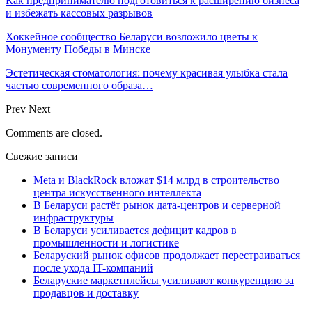
Как предпринимателю подготовиться к расширению бизнеса
и избежать кассовых разрывов
Хоккейное сообщество Беларуси возложило цветы к
Монументу Победы в Минске
Эстетическая стоматология: почему красивая улыбка стала
частью современного образа…
Prev
Next
Comments are closed.
Свежие записи
Meta и BlackRock вложат $14 млрд в строительство
центра искусственного интеллекта
В Беларуси растёт рынок дата-центров и серверной
инфраструктуры
В Беларуси усиливается дефицит кадров в
промышленности и логистике
Беларуский рынок офисов продолжает перестраиваться
после ухода IT-компаний
Беларуские маркетплейсы усиливают конкуренцию за
продавцов и доставку