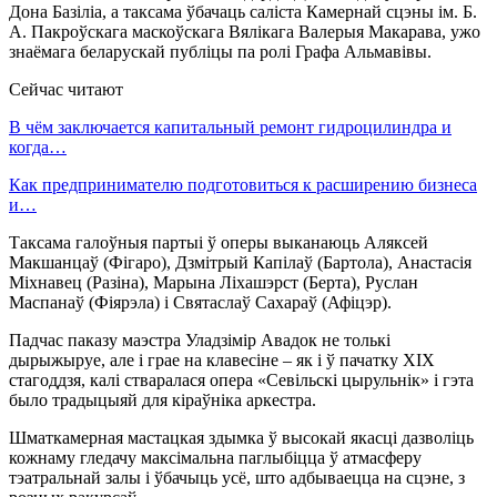
Дона Базіліа, а таксама ўбачаць саліста Камернай сцэны ім. Б.
А. Пакроўскага маскоўскага Вялікага Валерыя Макарава, ужо
знаёмага беларускай публіцы па ролі Графа Альмавівы.
Сейчас читают
В чём заключается капитальный ремонт гидроцилиндра и
когда…
Как предпринимателю подготовиться к расширению бизнеса
и…
Таксама галоўныя партыі ў оперы выканаюць Аляксей
Макшанцаў (Фігаро), Дзмітрый Капілаў (Бартола), Анастасія
Міхнавец (Разіна), Марына Ліхашэрст (Берта), Руслан
Маспанаў (Фіярэла) і Святаслаў Сахараў (Афіцэр).
Падчас паказу маэстра Уладзімір Авадок не толькі
дырыжыруе, але і грае на клавесіне – як і ў пачатку XIX
стагоддзя, калі стваралася опера «Севільскі цырульнік» і гэта
было традыцыяй для кіраўніка аркестра.
Шматкамерная мастацкая здымка ў высокай якасці дазволіць
кожнаму гледачу максімальна паглыбіцца ў атмасферу
тэатральнай залы і ўбачыць усё, што адбываецца на сцэне, з