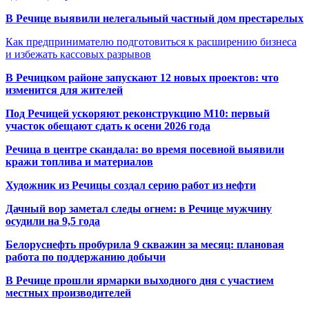
В Речице выявили нелегальный частный дом престарелых
Как предпринимателю подготовиться к расширению бизнеса
и избежать кассовых разрывов
В Речицком районе запускают 12 новых проектов: что
изменится для жителей
Под Речицей ускоряют реконструкцию М10: первый
участок обещают сдать к осени 2026 года
Речица в центре скандала: во время посевной выявили
кражи топлива и материалов
Художник из Речицы создал серию работ из нефти
Дачный вор заметал следы огнем: в Речице мужчину
осудили на 9,5 года
Белоруснефть пробурила 9 скважин за месяц: плановая
работа по поддержанию добычи
В Речице прошли ярмарки выходного дня с участием
местных производителей