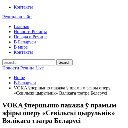
Контакты
Речица онлайн
Главная
Новости Речицы
Погода в Речице
В Беларуси
В мире
Контакты
Новости Речица Live
Home
В Беларуси
VOKA ўпершыню пакажа ў прамым эфіры оперу
«Севільскі цырульнік» Вялікага тэатра Беларусі
VOKA ўпершыню пакажа ў прамым
эфіры оперу «Севільскі цырульнік»
Вялікага тэатра Беларусі