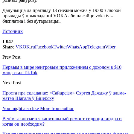
розных ракурсаў.
Далучыцца да прагляду 13 снежня можна ў 19:00 з любой
прылады ў прыкладанні VOKA або на сайце voka.tv –
бясплатна і без аўтарызацыі.
Источник
1 047
Share
VK
OK.ru
Facebook
Twitter
WhatsApp
Telegram
Viber
Prev Post
Первым в мире неигровым приложением с доходом в $10
млрд стал TikTok
Next Post
Проста пра складанае: «Сайарсізм» Сяргея Дажджу ў альма-
матэр Шагала ў Віцебску
You might also like
More from author
В чём заключается капитальный ремонт гидроцилиндра и
когда он необходим?