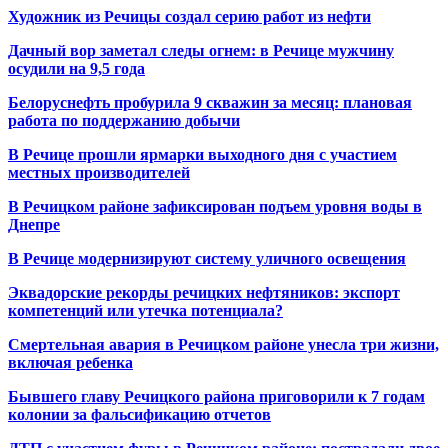
Художник из Речицы создал серию работ из нефти
Дачный вор заметал следы огнем: в Речице мужчину
осудили на 9,5 года
Белоруснефть пробурила 9 скважин за месяц: плановая
работа по поддержанию добычи
В Речице прошли ярмарки выходного дня с участием
местных производителей
В Речицком районе зафиксирован подъем уровня воды в
Днепре
В Речице модернизируют систему уличного освещения
Эквадорские рекорды речицких нефтяников: экспорт
компетенций или утечка потенциала?
Смертельная авария в Речицком районе унесла три жизни,
включая ребенка
Бывшего главу Речицкого района приговорили к 7 годам
колонии за фальсификацию отчетов