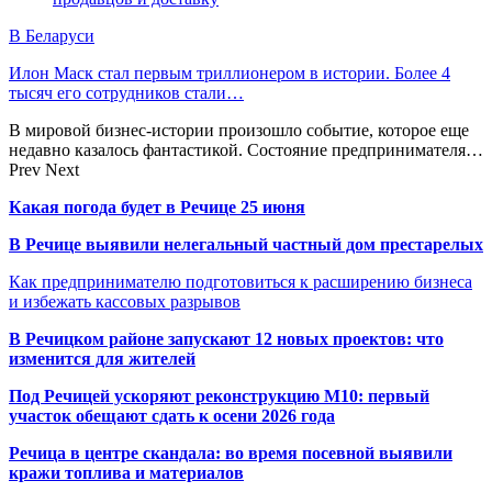
В Беларуси
Илон Маск стал первым триллионером в истории. Более 4
тысяч его сотрудников стали…
В мировой бизнес-истории произошло событие, которое еще
недавно казалось фантастикой. Состояние предпринимателя…
Prev
Next
Какая погода будет в Речице 25 июня
В Речице выявили нелегальный частный дом престарелых
Как предпринимателю подготовиться к расширению бизнеса
и избежать кассовых разрывов
В Речицком районе запускают 12 новых проектов: что
изменится для жителей
Под Речицей ускоряют реконструкцию М10: первый
участок обещают сдать к осени 2026 года
Речица в центре скандала: во время посевной выявили
кражи топлива и материалов