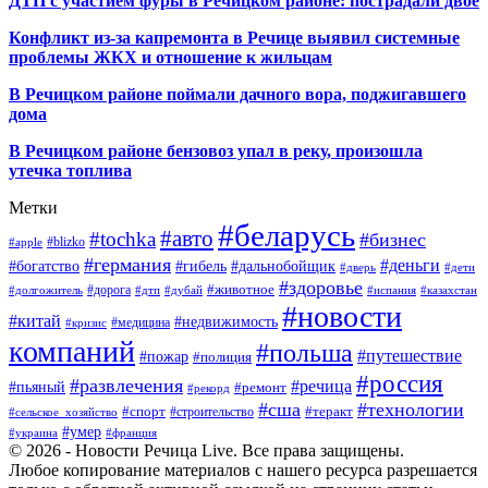
ДТП с участием фуры в Речицком районе: пострадали двое
Конфликт из-за капремонта в Речице выявил системные
проблемы ЖКХ и отношение к жильцам
В Речицком районе поймали дачного вора, поджигавшего
дома
В Речицком районе бензовоз упал в реку, произошла
утечка топлива
Метки
#беларусь
#авто
#tochka
#бизнес
#blizko
#apple
#германия
#деньги
#богатство
#гибель
#дальнобойщик
#дверь
#дети
#здоровье
#животное
#дорога
#долгожитель
#дтп
#дубай
#испания
#казахстан
#новости
#китай
#недвижимость
#медицина
#кризис
компаний
#польша
#путешествие
#пожар
#полиция
#россия
#развлечения
#речица
#пьяный
#ремонт
#рекорд
#сша
#технологии
#спорт
#теракт
#строительство
#сельское_хозяйство
#умер
#украина
#франция
© 2026 - Новости Речица Live. Все права защищены.
Любое копирование материалов с нашего ресурса разрешается