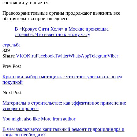
состоянии уточняется.
Правоохранительные органы продолжают выяснять все
обстоятельства произошедшего.
В «Крокус Сити Холл» в Москве произошла
стрельба. Что известно к этому часу
стрельба
329
Share
VK
OK.ru
Facebook
Twitter
WhatsApp
Telegram
Viber
Prev Post
Критерии выбора мотоцикла: что стоит учитывать перед
покупкой
Next Post
Материалы в строительстве: как эффективное применение
ускоряет процесс
You might also like
More from author
В чём заключается капитальный ремонт гидроцилиндра и
когда он необходим?