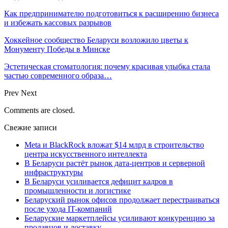
Как предпринимателю подготовиться к расширению бизнеса
и избежать кассовых разрывов
Хоккейное сообщество Беларуси возложило цветы к
Монументу Победы в Минске
Эстетическая стоматология: почему красивая улыбка стала
частью современного образа…
Prev
Next
Comments are closed.
Свежие записи
Meta и BlackRock вложат $14 млрд в строительство
центра искусственного интеллекта
В Беларуси растёт рынок дата-центров и серверной
инфраструктуры
В Беларуси усиливается дефицит кадров в
промышленности и логистике
Беларуский рынок офисов продолжает перестраиваться
после ухода IT-компаний
Беларуские маркетплейсы усиливают конкуренцию за
продавцов и доставку