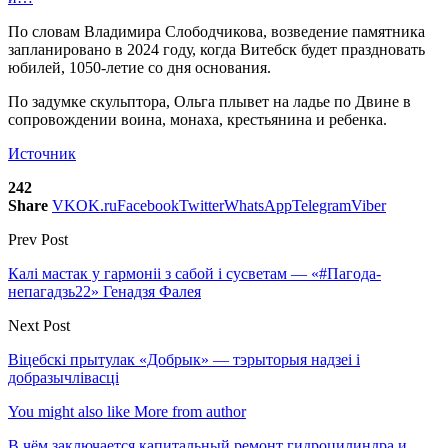
По словам Владимира Слободчикова, возведение памятника
запланировано в 2024 году, когда Витебск будет праздновать
юбилей, 1050‑летие со дня основания.
По задумке скульптора, Ольга плывет на ладье по Двине в
сопровождении воина, монаха, крестьянина и ребенка.
Источник
242
Share
VK
OK.ru
Facebook
Twitter
WhatsApp
Telegram
Viber
Prev Post
Калі мастак у гармоніі з сабой і сусветам — «#Пагода-
непагадзь22» Генадзя Фалея
Next Post
Віцебскі прытулак «‎Добрык»‎ — тэрыторыя надзеі і
добразычлівасці
You might also like
More from author
В чём заключается капитальный ремонт гидроцилиндра и