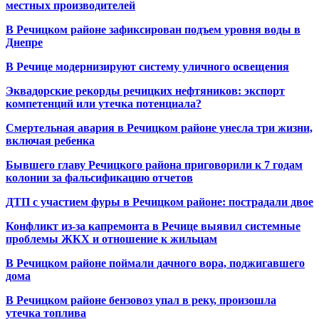
местных производителей
В Речицком районе зафиксирован подъем уровня воды в
Днепре
В Речице модернизируют систему уличного освещения
Эквадорские рекорды речицких нефтяников: экспорт
компетенций или утечка потенциала?
Смертельная авария в Речицком районе унесла три жизни,
включая ребенка
Бывшего главу Речицкого района приговорили к 7 годам
колонии за фальсификацию отчетов
ДТП с участием фуры в Речицком районе: пострадали двое
Конфликт из-за капремонта в Речице выявил системные
проблемы ЖКХ и отношение к жильцам
В Речицком районе поймали дачного вора, поджигавшего
дома
В Речицком районе бензовоз упал в реку, произошла
утечка топлива