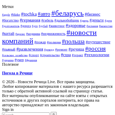
Метки
#беларусь
#авто
#tochka
#бизнес
#blizko
#apple
#германия
#деньги
#богатство
#гибель
#дальнобойщик
#дверь
#дети
#здоровье
#животное
#дорога
#долгожитель
#дтп
#дубай
#испания
#казахстан
#новости
#китай
#недвижимость
#медицина
#кризис
компаний
#польша
#путешествие
#пожар
#полиция
#россия
#развлечения
#речица
#пьяный
#ремонт
#рекорд
#сша
#технологии
#спорт
#теракт
#строительство
#сельское_хозяйство
#умер
#украина
#франция
Полезное
Погода в Речице
© 2026 - Новости Речица Live. Все права защищены.
Любое копирование материалов с нашего ресурса разрешается
только с обратной активной ссылкой на страницу статьи.
Все материалы опубликованные на сайте взяты с открытых
источников и других порталов интернета, все права на
авторство принадлежат их законным владельцам.
Sign in