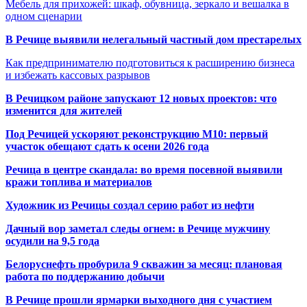
Мебель для прихожей: шкаф, обувница, зеркало и вешалка в
одном сценарии
В Речице выявили нелегальный частный дом престарелых
Как предпринимателю подготовиться к расширению бизнеса
и избежать кассовых разрывов
В Речицком районе запускают 12 новых проектов: что
изменится для жителей
Под Речицей ускоряют реконструкцию М10: первый
участок обещают сдать к осени 2026 года
Речица в центре скандала: во время посевной выявили
кражи топлива и материалов
Художник из Речицы создал серию работ из нефти
Дачный вор заметал следы огнем: в Речице мужчину
осудили на 9,5 года
Белоруснефть пробурила 9 скважин за месяц: плановая
работа по поддержанию добычи
В Речице прошли ярмарки выходного дня с участием