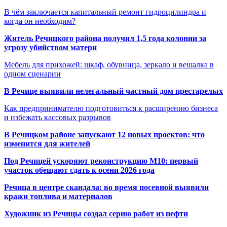
В чём заключается капитальный ремонт гидроцилиндра и
когда он необходим?
Житель Речицкого района получил 1,5 года колонии за
угрозу убийством матери
Мебель для прихожей: шкаф, обувница, зеркало и вешалка в
одном сценарии
В Речице выявили нелегальный частный дом престарелых
Как предпринимателю подготовиться к расширению бизнеса
и избежать кассовых разрывов
В Речицком районе запускают 12 новых проектов: что
изменится для жителей
Под Речицей ускоряют реконструкцию М10: первый
участок обещают сдать к осени 2026 года
Речица в центре скандала: во время посевной выявили
кражи топлива и материалов
Художник из Речицы создал серию работ из нефти