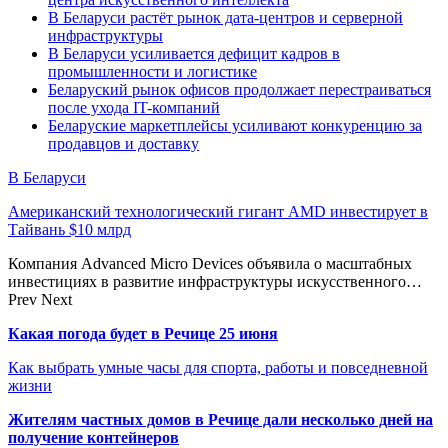
В Беларуси растёт рынок дата-центров и серверной
инфраструктуры
В Беларуси усиливается дефицит кадров в
промышленности и логистике
Беларуский рынок офисов продолжает перестраиваться
после ухода IT-компаний
Беларуские маркетплейсы усиливают конкуренцию за
продавцов и доставку
В Беларуси
Американский технологический гигант AMD инвестирует в
Тайвань $10 млрд
Компания Advanced Micro Devices объявила о масштабных
инвестициях в развитие инфраструктуры искусственного…
Prev
Next
Какая погода будет в Речице 25 июня
Как выбрать умные часы для спорта, работы и повседневной
жизни
Жителям частных домов в Речице дали несколько дней на
получение контейнеров