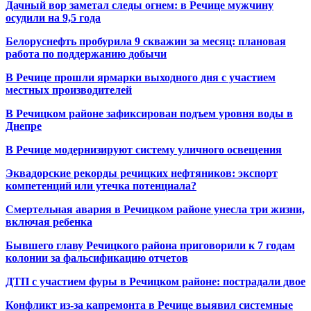
Дачный вор заметал следы огнем: в Речице мужчину
осудили на 9,5 года
Белоруснефть пробурила 9 скважин за месяц: плановая
работа по поддержанию добычи
В Речице прошли ярмарки выходного дня с участием
местных производителей
В Речицком районе зафиксирован подъем уровня воды в
Днепре
В Речице модернизируют систему уличного освещения
Эквадорские рекорды речицких нефтяников: экспорт
компетенций или утечка потенциала?
Смертельная авария в Речицком районе унесла три жизни,
включая ребенка
Бывшего главу Речицкого района приговорили к 7 годам
колонии за фальсификацию отчетов
ДТП с участием фуры в Речицком районе: пострадали двое
Конфликт из-за капремонта в Речице выявил системные