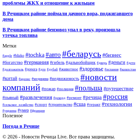
проблемы ЖКХ и отношение к жильцам
В Речицком районе поймали дачного вора, поджигавшего
дома
В Речицком районе бензовоз упал в реку, произошла
утечка топлива
Метки
#беларусь
#авто
#tochka
#бизнес
#blizko
#apple
#германия
#деньги
#богатство
#гибель
#дальнобойщик
#дверь
#дети
#здоровье
#животное
#дорога
#долгожитель
#дтп
#дубай
#испания
#казахстан
#новости
#китай
#недвижимость
#медицина
#кризис
компаний
#польша
#путешествие
#пожар
#полиция
#россия
#развлечения
#речица
#пьяный
#ремонт
#рекорд
#сша
#технологии
#спорт
#теракт
#строительство
#сельское_хозяйство
#умер
#украина
#франция
Полезное
Погода в Речице
© 2026 - Новости Речица Live. Все права защищены.