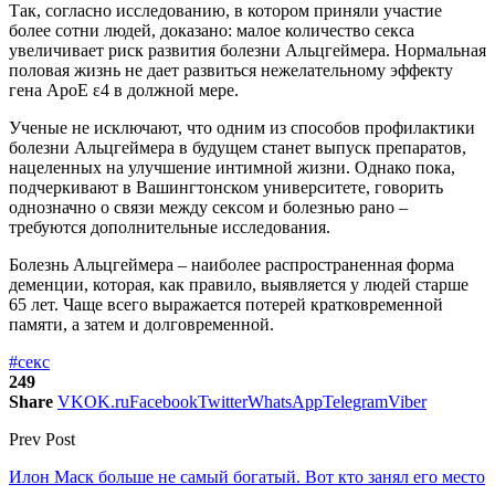
Так, согласно исследованию, в котором приняли участие
более сотни людей, доказано: малое количество секса
увеличивает риск развития болезни Альцгеймера. Нормальная
половая жизнь не дает развиться нежелательному эффекту
гена ApoE ε4 в должной мере.
Ученые не исключают, что одним из способов профилактики
болезни Альцгеймера в будущем станет выпуск препаратов,
нацеленных на улучшение интимной жизни. Однако пока,
подчеркивают в Вашингтонском университете, говорить
однозначно о связи между сексом и болезнью рано –
требуются дополнительные исследования.
Болезнь Альцгеймера – наиболее распространенная форма
деменции, которая, как правило, выявляется у людей старше
65 лет. Чаще всего выражается потерей кратковременной
памяти, а затем и долговременной.
#секс
249
Share
VK
OK.ru
Facebook
Twitter
WhatsApp
Telegram
Viber
Prev Post
Илон Маск больше не самый богатый. Вот кто занял его место