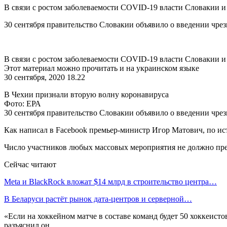
В связи с ростом заболеваемости COVID-19 власти Словакии и
30 сентября правительство Словакии объявило о введении чрез
В связи с ростом заболеваемости COVID-19 власти Словакии 
Этот материал можно прочитать и на украинском языке
30 сентября, 2020 18.22
В Чехии признали вторую волну коронавируса
Фото: ЕРА
30 сентября правительство Словакии объявило о введении чрез
Как написал в Facebook премьер-министр Игор Матович, по ист
Число участников любых массовых мероприятия не должно пре
Сейчас читают
Meta и BlackRock вложат $14 млрд в строительство центра…
В Беларуси растёт рынок дата-центров и серверной…
«Если на хоккейном матче в составе команд будет 50 хоккеистов,
разъяснил он.