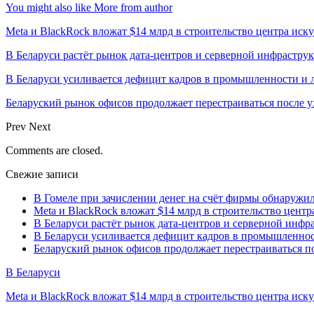
You might also like
More from author
Meta и BlackRock вложат $14 млрд в строительство центра иск
В Беларуси растёт рынок дата-центров и серверной инфрастру
В Беларуси усиливается дефицит кадров в промышленности и 
Беларуский рынок офисов продолжает перестраиваться после у
Prev
Next
Comments are closed.
Свежие записи
В Гомеле при зачислении денег на счёт фирмы обнаружи
Meta и BlackRock вложат $14 млрд в строительство центр
В Беларуси растёт рынок дата-центров и серверной инфр
В Беларуси усиливается дефицит кадров в промышленнос
Беларуский рынок офисов продолжает перестраиваться п
В Беларуси
Meta и BlackRock вложат $14 млрд в строительство центра иск