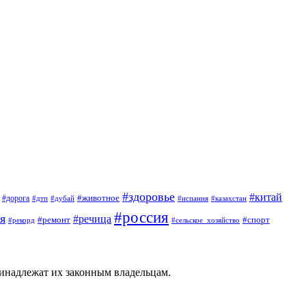
#здоровье
#китай
#животное
#дорога
#дтп
#дубай
#испания
#казахстан
#россия
я
#речица
#ремонт
#спорт
#рекорд
#сельское_хозяйство
ринадлежат их законным владельцам.