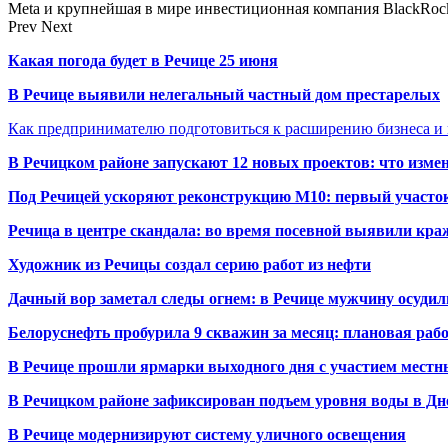
Meta и крупнейшая в мире инвестиционная компания BlackRock
Prev
Next
Какая погода будет в Речице 25 июня
В Речице выявили нелегальный частный дом престарелых
Как предпринимателю подготовиться к расширению бизнеса и 
В Речицком районе запускают 12 новых проектов: что изме
Под Речицей ускоряют реконструкцию М10: первый участок 
Речица в центре скандала: во время посевной выявили кра
Художник из Речицы создал серию работ из нефти
Дачный вор заметал следы огнем: в Речице мужчину осудили
Белоруснефть пробурила 9 скважин за месяц: плановая раб
В Речице прошли ярмарки выходного дня с участием местн
В Речицком районе зафиксирован подъем уровня воды в Дн
В Речице модернизируют систему уличного освещения