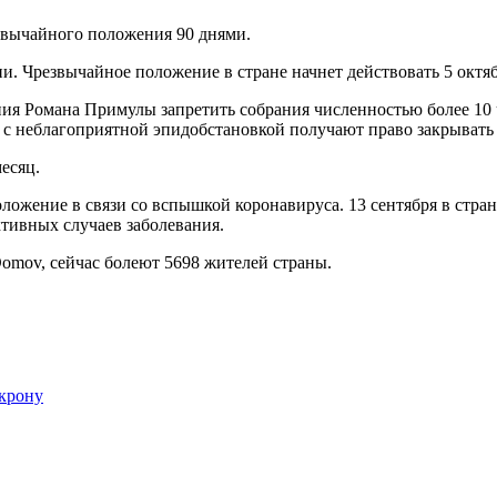
звычайного положения 90 днями.
и. Чрезвычайное положение в стране начнет действовать 5 октя
я Романа Примулы запретить собрания численностью более 10 ч
 с неблагоприятной эпидобстановкой получают право закрывать 
есяц.
оложение в связи со вспышкой коронавируса. 13 сентября в стр
ктивных случаев заболевания.
omov, сейчас болеют 5698 жителей страны.
крону