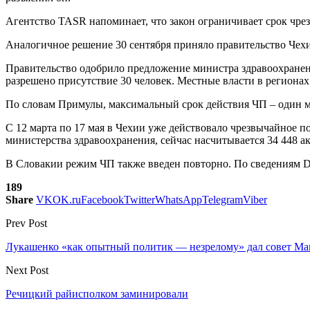
Агентство TASR напоминает, что закон ограничивает срок чре
Аналогичное решение 30 сентября приняло правительство Чехи
Правительство одобрило предложение министра здравоохранени
разрешено присутствие 30 человек. Местные власти в регионах
По словам Примулы, максимальный срок действия ЧП – один м
С 12 марта по 17 мая в Чехии уже действовало чрезвычайное п
министерства здравоохранения, сейчас насчитывается 34 448 а
В Словакии режим ЧП также введен повторно. По сведениям D
189
Share
VK
OK.ru
Facebook
Twitter
WhatsApp
Telegram
Viber
Prev Post
Лукашенко «как опытный политик — незрелому» дал совет Ма
Next Post
Речицкий райисполком заминировали