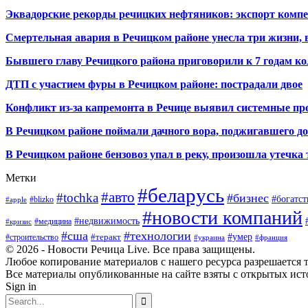
Эквадорские рекорды речицких нефтяников: экспорт компе
Смертельная авария в Речицком районе унесла три жизни, 
Бывшего главу Речицкого района приговорили к 7 годам к
ДТП с участием фуры в Речицком районе: пострадали двое
Конфликт из-за капремонта в Речице выявил системные 
В Речицком районе поймали дачного вора, поджигавшего д
В Речицком районе бензовоз упал в реку, произошла утечка
Метки
#беларусь
#авто
#tochka
#бизнес
#богатст
#blizko
#apple
#новости компаний
#недвижимость
#медицина
#кризис
#сша
#технологии
#умер
#теракт
#строительство
#украина
#франция
© 2026 - Новости Речица Live. Все права защищены.
Любое копирование материалов с нашего ресурса разрешается т
Все материалы опубликованные на сайте взяты с открытых исто
Sign in