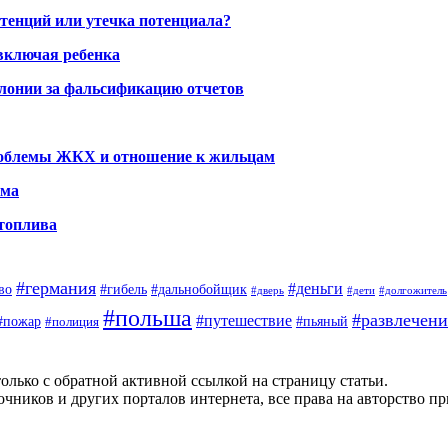
тенций или утечка потенциала?
включая ребенка
олонии за фальсификацию отчетов
проблемы ЖКХ и отношение к жильцам
ома
 топлива
#германия
#деньги
во
#гибель
#дальнобойщик
#дверь
#дети
#долгожитель
#польша
#развлечени
#путешествие
#пожар
#полиция
#пьяный
олько с обратной активной ссылкой на страницу статьи.
чников и других порталов интернета, все права на авторство п