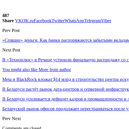
487
Share
VK
OK.ru
Facebook
Twitter
WhatsApp
Telegram
Viber
Prev Post
«Спящие» деньги. Как банки распоряжаются забытыми вклада
Next Post
В «Техноплюс» в Речице устроили финальную распродажу со 
You might also like
More from author
Meta и BlackRock вложат $14 млрд в строительство центра иск
В Беларуси растёт рынок дата-центров и серверной инфрастру
В Беларуси усиливается дефицит кадров в промышленности и 
Беларуский рынок офисов продолжает перестраиваться после у
Prev
Next
Comments are closed.