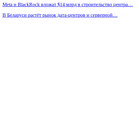
Meta и BlackRock вложат $14 млрд в строительство центра…
В Беларуси растёт рынок дата-центров и серверной…