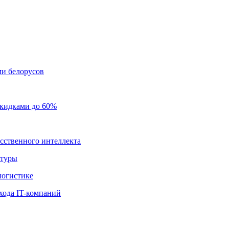
ми белорусов
скидками до 60%
усственного интеллекта
ктуры
логистике
хода IT-компаний