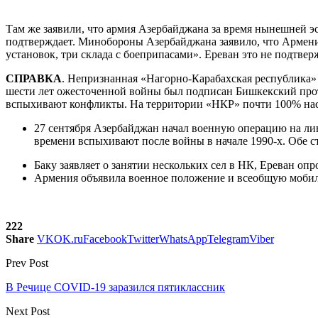
Там же заявили, что армия Азербайджана за время нынешней эс
подтверждает. Минобороны Азербайджана заявило, что Армения 
установок, три склада с боеприпасами». Ереван это не подтвер
СПРАВКА
. Непризнанная «Нагорно-Карабахская республика»
шести лет ожесточенной войны был подписан Бишкекский прот
вспыхивают конфликты. На территории «НКР» почти 100% насе
27 сентября Азербайджан начал военную операцию на лин
времени вспыхивают после войны в начале 1990-х. Обе с
Баку заявляет о занятии нескольких сел в НК, Ереван оп
Армения объявила военное положение и всеобщую мобил
222
Share
VK
OK.ru
Facebook
Twitter
WhatsApp
Telegram
Viber
Prev Post
В Речице COVID-19 заразился пятиклассник
Next Post