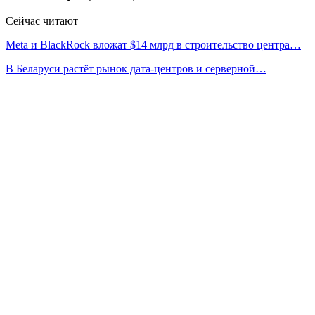
Сейчас читают
Meta и BlackRock вложат $14 млрд в строительство центра…
В Беларуси растёт рынок дата-центров и серверной…