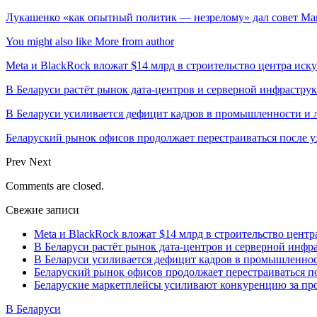
Лукашенко «как опытный политик — незрелому» дал совет Ма
You might also like
More from author
Meta и BlackRock вложат $14 млрд в строительство центра иск
В Беларуси растёт рынок дата-центров и серверной инфрастру
В Беларуси усиливается дефицит кадров в промышленности и 
Беларуский рынок офисов продолжает перестраиваться после у
Prev
Next
Comments are closed.
Свежие записи
Meta и BlackRock вложат $14 млрд в строительство центр
В Беларуси растёт рынок дата-центров и серверной инфр
В Беларуси усиливается дефицит кадров в промышленнос
Беларуский рынок офисов продолжает перестраиваться п
Беларуские маркетплейсы усиливают конкуренцию за про
В Беларуси