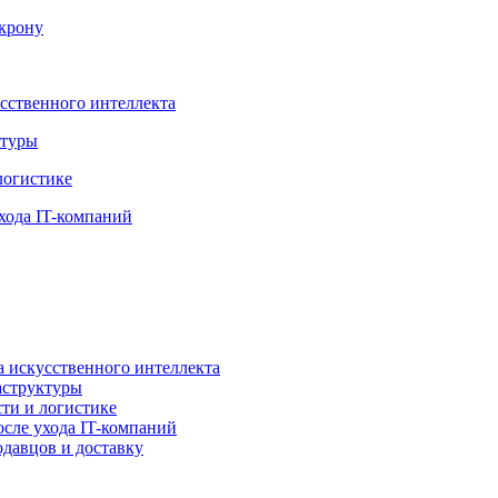
крону
усственного интеллекта
ктуры
логистике
хода IT-компаний
а искусственного интеллекта
аструктуры
ти и логистике
осле ухода IT-компаний
давцов и доставку