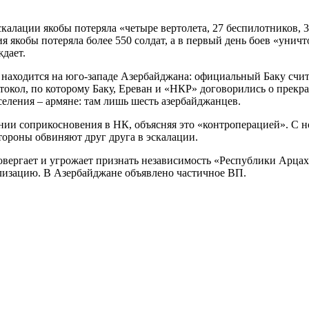
калации якобы потеряла «четыре вертолета, 27 беспилотников, 
якобы потеряла более 550 солдат, а в первый день боев «уничт
ждает.
 находится на юго-западе Азербайджана: официальный Баку счи
окол, по которому Баку, Ереван и «НКР» договорились о прекр
ления – армяне: там лишь шесть азербайджанцев.
ии соприкосновения в НК, объясняя это «контроперацией». С н
тороны обвиняют друг друга в эскалации.
ровергает и угрожает признать независимость «Республики Арцах
изацию. В Азербайджане объявлено частичное ВП.