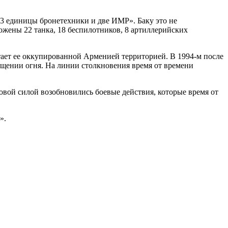
33 единицы бронетехники и две ИМР». Баку это не
ожены 22 танка, 18 беспилотников, 8 артиллерийских
тает ее оккупированной Арменией территорией. В 1994-м после
ащении огня. На линии столкновения время от времени
овой силой возобновились боевые действия, которые время от
».