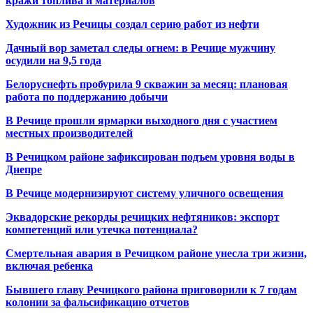
кражи топлива и материалов
Художник из Речицы создал серию работ из нефти
Дачный вор заметал следы огнем: в Речице мужчину
осудили на 9,5 года
Белоруснефть пробурила 9 скважин за месяц: плановая
работа по поддержанию добычи
В Речице прошли ярмарки выходного дня с участием
местных производителей
В Речицком районе зафиксирован подъем уровня воды в
Днепре
В Речице модернизируют систему уличного освещения
Эквадорские рекорды речицких нефтяников: экспорт
компетенций или утечка потенциала?
Смертельная авария в Речицком районе унесла три жизни,
включая ребенка
Бывшего главу Речицкого района приговорили к 7 годам
колонии за фальсификацию отчетов