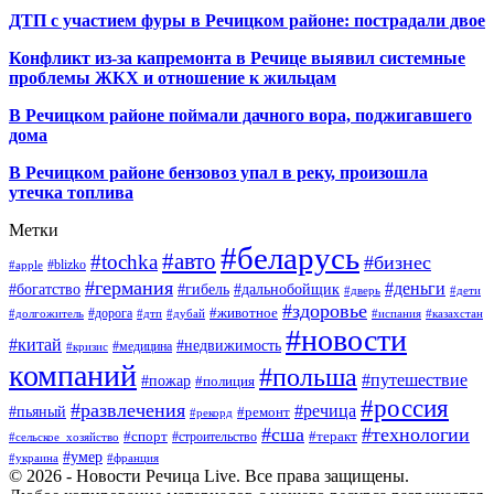
ДТП с участием фуры в Речицком районе: пострадали двое
Конфликт из-за капремонта в Речице выявил системные
проблемы ЖКХ и отношение к жильцам
В Речицком районе поймали дачного вора, поджигавшего
дома
В Речицком районе бензовоз упал в реку, произошла
утечка топлива
Метки
#беларусь
#авто
#tochka
#бизнес
#blizko
#apple
#германия
#деньги
#богатство
#гибель
#дальнобойщик
#дверь
#дети
#здоровье
#животное
#дорога
#долгожитель
#дтп
#дубай
#испания
#казахстан
#новости
#китай
#недвижимость
#медицина
#кризис
компаний
#польша
#путешествие
#пожар
#полиция
#россия
#развлечения
#речица
#пьяный
#ремонт
#рекорд
#сша
#технологии
#спорт
#теракт
#строительство
#сельское_хозяйство
#умер
#украина
#франция
© 2026 - Новости Речица Live. Все права защищены.