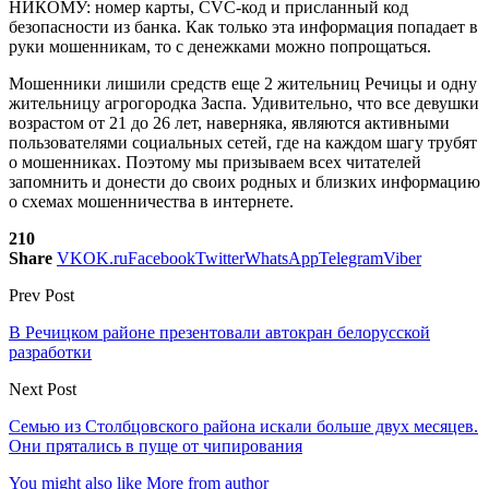
НИКОМУ: номер карты, CVC-код и присланный код
безопасности из банка. Как только эта информация попадает в
руки мошенникам, то с денежками можно попрощаться.
Мошенники лишили средств еще 2 жительниц Речицы и одну
жительницу агрогородка Заспа. Удивительно, что все девушки
возрастом от 21 до 26 лет, наверняка, являются активными
пользователями социальных сетей, где на каждом шагу трубят
о мошенниках. Поэтому мы призываем всех читателей
запомнить и донести до своих родных и близких информацию
о схемах мошенничества в интернете.
210
Share
VK
OK.ru
Facebook
Twitter
WhatsApp
Telegram
Viber
Prev Post
В Речицком районе презентовали автокран белорусской
разработки
Next Post
Семью из Столбцовского района искали больше двух месяцев.
Они прятались в пуще от чипирования
You might also like
More from author