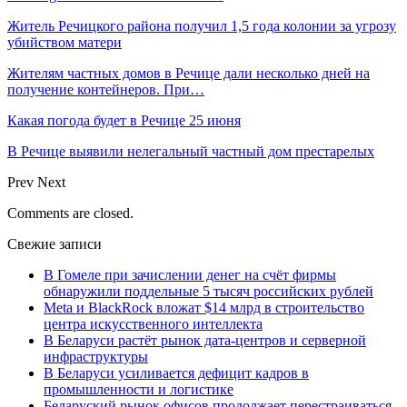
Житель Речицкого района получил 1,5 года колонии за угрозу
убийством матери
Жителям частных домов в Речице дали несколько дней на
получение контейнеров. При…
Какая погода будет в Речице 25 июня
В Речице выявили нелегальный частный дом престарелых
Prev
Next
Comments are closed.
Свежие записи
В Гомеле при зачислении денег на счёт фирмы
обнаружили поддельные 5 тысяч российских рублей
Meta и BlackRock вложат $14 млрд в строительство
центра искусственного интеллекта
В Беларуси растёт рынок дата-центров и серверной
инфраструктуры
В Беларуси усиливается дефицит кадров в
промышленности и логистике
Беларуский рынок офисов продолжает перестраиваться