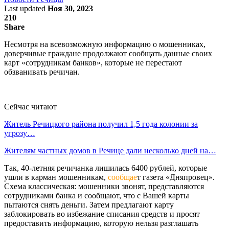
Last updated
Ноя 30, 2023
210
Share
Несмотря на всевозможную информацию о мошенниках,
доверчивые граждане продолжают сообщать данные своих
карт «сотрудникам банков», которые не перестают
обзванивать речичан.
Сейчас читают
Житель Речицкого района получил 1,5 года колонии за
угрозу…
Жителям частных домов в Речице дали несколько дней на…
Так, 40-летняя речичанка лишилась 6400 рублей, которые
ушли в карман мошенникам,
сообщае
т газета «Дняпровец».
Схема классическая: мошенники звонят, представляются
сотрудниками банка и сообщают, что с Вашей карты
пытаются снять деньги. Затем предлагают карту
заблокировать во избежание списания средств и просят
предоставить информацию, которую нельзя разглашать