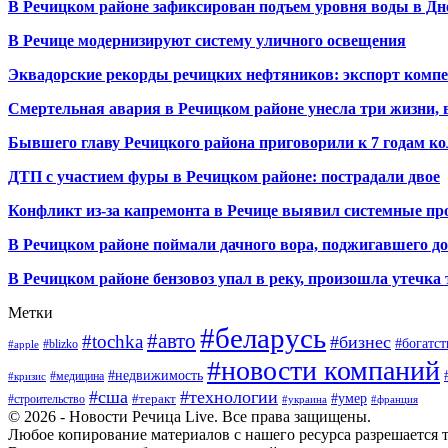
В Речицком районе зафиксирован подъем уровня воды в Дн
В Речице модернизируют систему уличного освещения
Эквадорские рекорды речицких нефтяников: экспорт компе
Смертельная авария в Речицком районе унесла три жизни, 
Бывшего главу Речицкого района приговорили к 7 годам к
ДТП с участием фуры в Речицком районе: пострадали двое
Конфликт из-за капремонта в Речице выявил системные 
В Речицком районе поймали дачного вора, поджигавшего д
В Речицком районе бензовоз упал в реку, произошла утечка
Метки
#беларусь
#авто
#tochka
#бизнес
#богатст
#blizko
#apple
#новости компаний
#недвижимость
#медицина
#кризис
#сша
#технологии
#умер
#теракт
#строительство
#украина
#франция
© 2026 - Новости Речица Live. Все права защищены.
Любое копирование материалов с нашего ресурса разрешается т