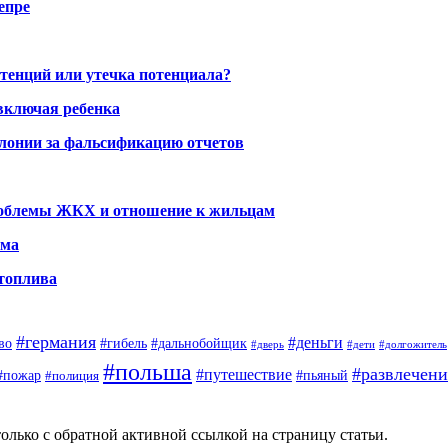
епре
тенций или утечка потенциала?
включая ребенка
олонии за фальсификацию отчетов
проблемы ЖКХ и отношение к жильцам
ома
 топлива
#германия
#деньги
во
#гибель
#дальнобойщик
#дверь
#дети
#долгожитель
#польша
#развлечени
#путешествие
#пожар
#полиция
#пьяный
олько с обратной активной ссылкой на страницу статьи.