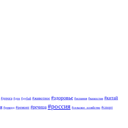
#здоровье
#китай
#животное
#дорога
#дтп
#дубай
#испания
#казахстан
#россия
я
#речица
#ремонт
#спорт
#рекорд
#сельское_хозяйство