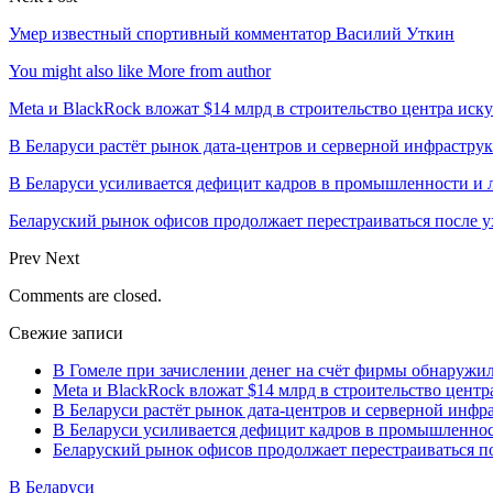
Умер известный спортивный комментатор Василий Уткин
You might also like
More from author
Meta и BlackRock вложат $14 млрд в строительство центра иск
В Беларуси растёт рынок дата-центров и серверной инфрастру
В Беларуси усиливается дефицит кадров в промышленности и 
Беларуский рынок офисов продолжает перестраиваться после у
Prev
Next
Comments are closed.
Свежие записи
В Гомеле при зачислении денег на счёт фирмы обнаружи
Meta и BlackRock вложат $14 млрд в строительство центр
В Беларуси растёт рынок дата-центров и серверной инфр
В Беларуси усиливается дефицит кадров в промышленнос
Беларуский рынок офисов продолжает перестраиваться п
В Беларуси