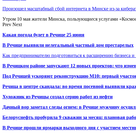
Произошел масштабный сбой интернета в Минске из-за кибера
Утром 10 мая жители Минска, пользующиеся услугами «Космос
Prev
Next
Какая погода будет в Речице 25 июня
В Речице выявили нелегальный частный дом престарелых
Как предпринимателю подготовиться к расширению бизнеса и 
В Речицком районе запускают 12 новых проектов: что изме
Под Речицей ускоряют реконструкцию М10: первый участок 
Речица в центре скандала: во время посевной выявили кра
Художник из Речицы создал серию работ из нефти
Дачный вор заметал следы огнем: в Речице мужчину осудили
Белоруснефть пробурила 9 скважин за месяц: плановая раб
В Речице прошли ярмарки выходного дня с участием местн