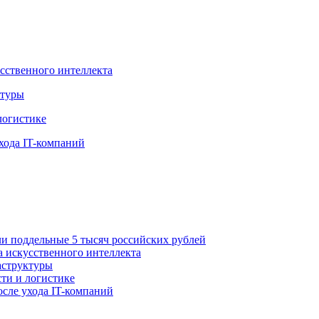
усственного интеллекта
ктуры
логистике
хода IT-компаний
ли поддельные 5 тысяч российских рублей
а искусственного интеллекта
аструктуры
ти и логистике
осле ухода IT-компаний