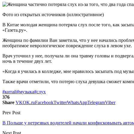
Фото из открытых источников (иллюстративное)
В Китае молодая женщина потеряла слух после того, как засыпал
«Газета.ру».
Женщина по фамилии Ван заметила, что у нее начались пробле
необратимое неврологическое повреждение слуха в левом ухе.
Врач уточнил у нее, получала ли она травму головы и подверг
ночь в течение двух лет.
«Когда я училась в колледже, мне нравилось засыпать под музы
Также врачи отметили, что потерю слуха девушка сможет комп
#китай
#музыка
#слух
376
Share
VK
OK.ru
Facebook
Twitter
WhatsApp
Telegram
Viber
Prev Post
В Польше у нетрезвых водителей начали конфисковывать авто
Next Post