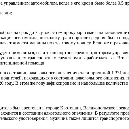
за управлением автомобилем, когда в его крови было более 0,5 п
варии;
иль на срок до 7 суток, затем прокурор издает постановление 
искация невозможна, поскольку транспортное средство было про
тная стоимости машины по страховому полису. Если же страховки
удет применяться, если транспортное средство, которым управля
управлением транспортным средством для работодателя». В тако
енитенциарной помощи.
и в состоянии алкогольного опьянения стали причиной 1 331 до
 водителей, находящихся в состоянии алкогольного опьянения, п
020 году. В этом же году зафиксировано и наибольшее количество
одитель был арестован в городе Кротошин, Великопольское воево
находится в состоянии алкогольного опьянения. В результате про
ельского удостоверения, мужчина также лишится транспортного 