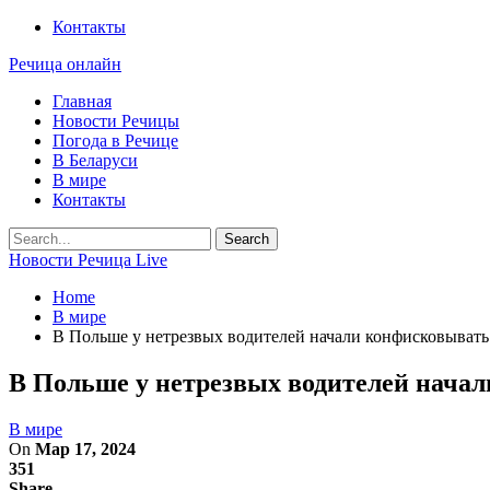
Контакты
Речица онлайн
Главная
Новости Речицы
Погода в Речице
В Беларуси
В мире
Контакты
Новости Речица Live
Home
В мире
В Польше у нетрезвых водителей начали конфисковыват
В Польше у нетрезвых водителей нача
В мире
On
Мар 17, 2024
351
Share