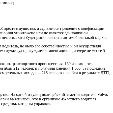
ромилле;
об аресте имущества, а суд выносит решение о конфискации
дано или уничтожено или не является единоличной
 нет, взыскана будет рыночная цена автомобиля такой марки.
л водитель, не было его собственностью и он осуществлял
м случае суд присуждает компенсацию в размере не менее 5
рожно-транспортного происшествия. 189 из них – это
огибли 212 человек и получили ранения 1 506. За последние
 смертельных исходов – 216 человек погибли в результате ДТП,
дство. На одной из улиц полицейский заметил водителя Volvo,
верки выяснилось, что в организме 45-летнего водителя
средства, которым управлял.