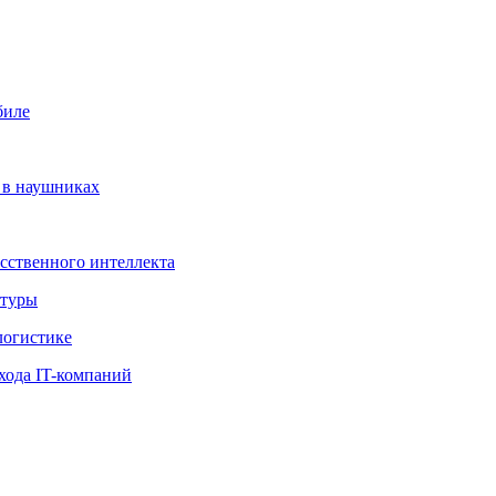
биле
а в наушниках
усственного интеллекта
ктуры
логистике
хода IT-компаний