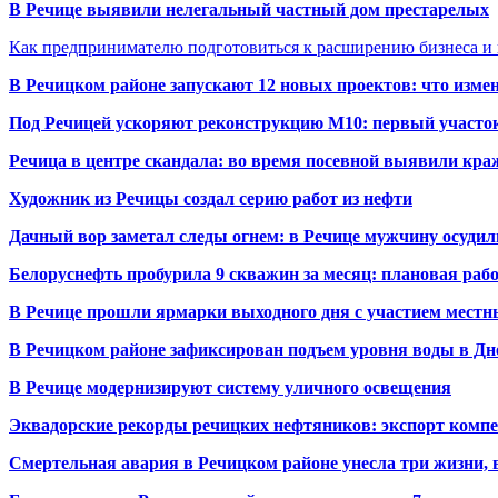
В Речице выявили нелегальный частный дом престарелых
Как предпринимателю подготовиться к расширению бизнеса и 
В Речицком районе запускают 12 новых проектов: что изме
Под Речицей ускоряют реконструкцию М10: первый участок 
Речица в центре скандала: во время посевной выявили кра
Художник из Речицы создал серию работ из нефти
Дачный вор заметал следы огнем: в Речице мужчину осудили
Белоруснефть пробурила 9 скважин за месяц: плановая раб
В Речице прошли ярмарки выходного дня с участием местн
В Речицком районе зафиксирован подъем уровня воды в Дн
В Речице модернизируют систему уличного освещения
Эквадорские рекорды речицких нефтяников: экспорт компе
Смертельная авария в Речицком районе унесла три жизни, 