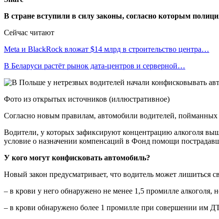
В стране вступили в силу законы, согласно которым полици
Сейчас читают
Meta и BlackRock вложат $14 млрд в строительство центра…
В Беларуси растёт рынок дата-центров и серверной…
Фото из открытых источников (иллюстративное)
Согласно новым правилам, автомобили водителей, пойманных в
Водители, у которых зафиксируют концентрацию алкоголя выш
условие о назначении компенсаций в Фонд помощи пострадав
У кого могут конфисковать автомобиль?
Новый закон предусматривает, что водитель может лишиться св
– в крови у него обнаружено не менее 1,5 промилле алкоголя,
– в крови обнаружено более 1 промилле при совершении им Д