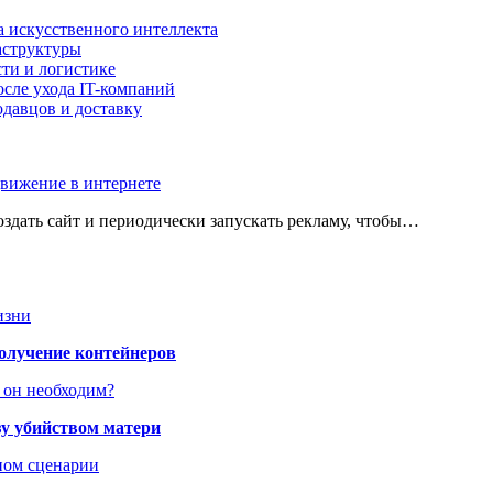
а искусственного интеллекта
аструктуры
ти и логистике
осле ухода IT-компаний
давцов и доставку
движение в интернете
оздать сайт и периодически запускать рекламу, чтобы…
изни
получение контейнеров
 он необходим?
зу убийством матери
дном сценарии