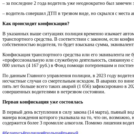
– за последние 2 года водитель уже неоднократно был замечен 
– водитель совершил ДТП в трезвом виде, но скрылся с места а
Как происходит конфискация?
В указанных выше ситуациях полиция временно изымает автомоб
транспортного средства. В соответствии с законом, если конф
собственностью водителя, то будет взыскана сумма, эквивален
Конфискация транспортного средства или его эквивалента не б
«профессиональную или служебную деятельность, связанную с 
000 злотых (4 167 руб.) в Фонд помощи потерпевшим и постп
По данным Главного управления полиции, в 2023 году водител
несчастные случаи со смертельным исходом. В авариях по вине
пять лет больше всего таких аварий (1 656) зафиксировано в 2
совершенных водителями в нетрезвом состоянии.
Первая конфискация уже состоялась
В первый день вступления в силу закона (14 марта), пьяный в
манера вождения которого указывала на то, что он, возможно, 
содержится более 3 промилле алкоголя. Помимо лишения водит
#беларусь
#полиция
#польша
#пьяный