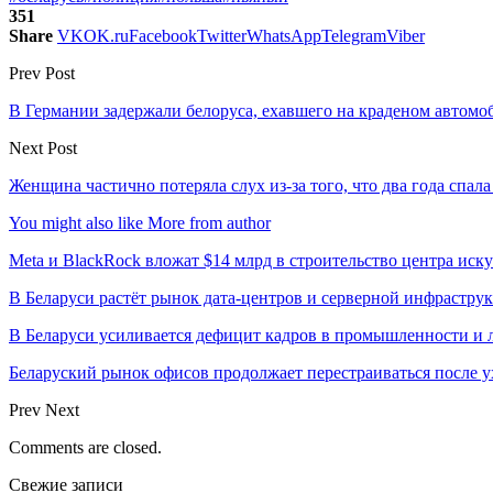
351
Share
VK
OK.ru
Facebook
Twitter
WhatsApp
Telegram
Viber
Prev Post
В Германии задержали белоруса, ехавшего на краденом автомо
Next Post
Женщина частично потеряла слух из-за того, что два года спал
You might also like
More from author
Meta и BlackRock вложат $14 млрд в строительство центра иск
В Беларуси растёт рынок дата-центров и серверной инфрастру
В Беларуси усиливается дефицит кадров в промышленности и 
Беларуский рынок офисов продолжает перестраиваться после у
Prev
Next
Comments are closed.
Свежие записи