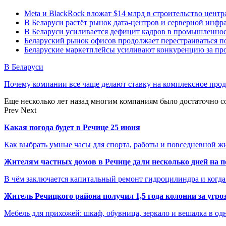
Meta и BlackRock вложат $14 млрд в строительство центр
В Беларуси растёт рынок дата-центров и серверной инфр
В Беларуси усиливается дефицит кадров в промышленнос
Беларуский рынок офисов продолжает перестраиваться п
Беларуские маркетплейсы усиливают конкуренцию за про
В Беларуси
Почему компании все чаще делают ставку на комплексное про
Еще несколько лет назад многим компаниям было достаточно с
Prev
Next
Какая погода будет в Речице 25 июня
Как выбрать умные часы для спорта, работы и повседневной ж
Жителям частных домов в Речице дали несколько дней на 
В чём заключается капитальный ремонт гидроцилиндра и когда
Житель Речицкого района получил 1,5 года колонии за угро
Мебель для прихожей: шкаф, обувница, зеркало и вешалка в о