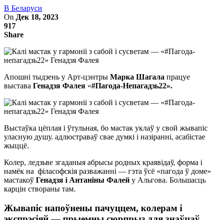
В Беларуси
On
Дек 18, 2023
917
Share
Апошні тыдзень у Арт-цэнтры
Марка Шагала
працуе
выстава
Генадзя Фалея
«
#Пагода-Непагадзь22».
Выстаўка цёплая і ўтульная, бо мастак уклаў у свой жывапіс
уласную душу. адлюстраваў свае думкі і назіранні, асабістае
жыццё.
Колер, ледзьве згаданыя абрысы родных краявідаў, форма і
намёк на філасофскія разважанні — гэта ўсё «пагода ў доме»
мастакоў
Генадзя і Антаніны Фалей
у Альгова. Большасць
карцін створаны там.
Жывапіс напоўнены пачуццем, колерам і
экспрэсіяй — прыемны сюрпрыз для знаўцаў