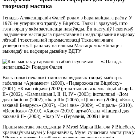
творчасці
мастака
Генадзь Аляксандравіч Фалей родам з Баранавіцкага раёну. У
1976 ён упершыню трапіў у Віцебск. Тады і і зразумеў, што
гэта горад у якім застанецца назаўжды. Ён паступіў і скончыў
аддзяленне мастацкага праектавання і мадэліравання вырабаў
лёгкай і тэкстыльнай прамысловасці Тэхналагічнага
ўніверсітэту. Працаваў на нашым Мастацкім камбінаце і
выкладаў на кафедры дызайну ВДТУ.
Вось толькі некалькі з мноства вядомых твораў майстра:
габелены «Арнамент» (2000), «Падарожжа па Віцебску»
(2001), «Кампазіцыя» (2002); тэкстыльныя кампазіцыі «Ікар I-
II» (2002), «Кампазіцыя I, II, II, IV» (2003); інсталяцыі «Дом
для піяніна» (2002), «Ікар III» (2005), «Цішыня» (2006), «Божа,
захавай Беларусь» (2007), «Ён і яна» (2009), «Спіраль» (2010),
«Вернісаж» (2010), «Хаос» (2010); арт-аб’екты «Пацеркі для
каханай II» (2008), «Ікар IV» (Германія, 2009) і інш.
Працы мастака знаходзяцца ў Музеі Марка Шагала ў Віцебску,
краязнаўчым музеі ў Баранавічах, Музеі сучаснага мастацтва ў
Мінску, у музеях і асабістых калекцыях розных краін.