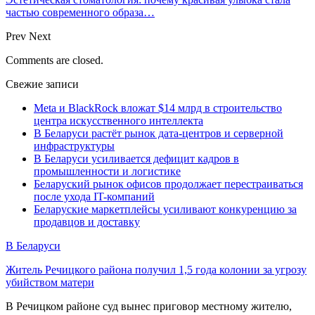
частью современного образа…
Prev
Next
Comments are closed.
Свежие записи
Meta и BlackRock вложат $14 млрд в строительство
центра искусственного интеллекта
В Беларуси растёт рынок дата-центров и серверной
инфраструктуры
В Беларуси усиливается дефицит кадров в
промышленности и логистике
Беларуский рынок офисов продолжает перестраиваться
после ухода IT-компаний
Беларуские маркетплейсы усиливают конкуренцию за
продавцов и доставку
В Беларуси
Житель Речицкого района получил 1,5 года колонии за угрозу
убийством матери
В Речицком районе суд вынес приговор местному жителю,