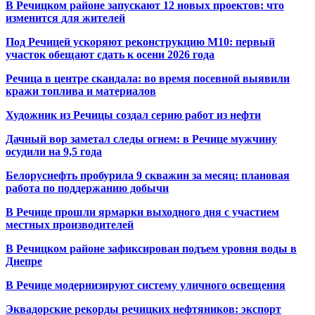
В Речицком районе запускают 12 новых проектов: что
изменится для жителей
Под Речицей ускоряют реконструкцию М10: первый
участок обещают сдать к осени 2026 года
Речица в центре скандала: во время посевной выявили
кражи топлива и материалов
Художник из Речицы создал серию работ из нефти
Дачный вор заметал следы огнем: в Речице мужчину
осудили на 9,5 года
Белоруснефть пробурила 9 скважин за месяц: плановая
работа по поддержанию добычи
В Речице прошли ярмарки выходного дня с участием
местных производителей
В Речицком районе зафиксирован подъем уровня воды в
Днепре
В Речице модернизируют систему уличного освещения
Эквадорские рекорды речицких нефтяников: экспорт