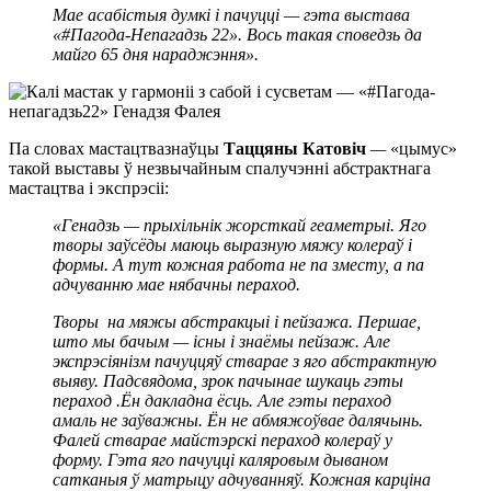
Мае асабістыя думкі і пачуцці — гэта выстава
«#Пагода-Непагадзь 22». Вось такая споведзь да
майго 65 дня нараджэння».
Па словах мастацтвазнаўцы
Таццяны Катовіч
—
«цымус»
такой выставы ў незвычайным спалучэнні абстрактнага
мастацтва і экспрэсіі:
«Генадзь — прыхільнік жорсткай геаметрыі. Яго
творы заўсёды маюць выразную мяжу колераў і
формы. А тут кожная работа не па зместу, а па
адчуванню мае нябачны пераход.
Творы на мяжы абстракцыі і пейзажа. Першае,
што мы бачым — існы і знаёмы пейзаж. Але
экспрэсіянізм пачуццяў стварае з яго абстрактную
выяву. Падсвядома, зрок пачынае шукаць гэты
пераход .Ён дакладна ёсць. Але гэты пераход
амаль не заўважны. Ён не абмяжоўвае далячынь.
Фалей стварае майстэрскі пераход колераў у
форму. Гэта яго пачуцці каляровым дываном
сатканыя ў матрыцу адчуванняў. Кожная карціна