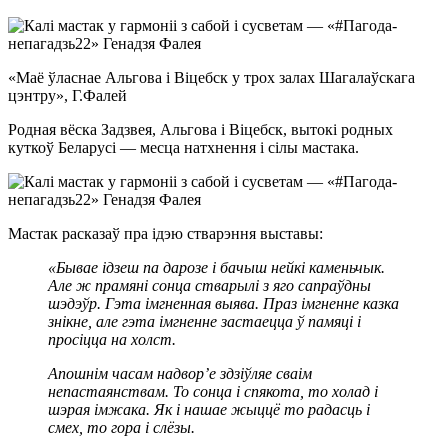
«Маё ўласнае Альгова і Віцебск у трох залах Шагалаўскага
цэнтру», Г.Фалей
Родная вёска Задзвея, Альгова і Віцебск, вытокі родных
куткоў Беларусі — месца натхнення і сілы мастака.
Мастак расказаў пра ідэю стварэння выставы:
«Бывае ідзеш па дарозе і бачыш нейкі каменьчык.
Але ж прамяні сонца стварылі з яго сапраўдны
шэдэўр. Гэта імгненная выява. Праз імгненне казка
знікне, але гэта імгненне застаецца ў памяці і
просіцца на холст.
Апошнім часам надвор’е здзіўляе сваім
непастаянствам. То сонца і спякота, то холад і
шэрая імжака. Як і нашае жыццё то радасць і
смех, то гора і слёзы.