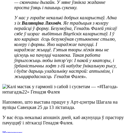
— скончаны дызайн. У мяне ўзнікла жаданне
проста ўзяць і пашыць сукенку.
У нас у горадзе некалькі добрых каларыстаў. Адна
з іх
Валянціна Ляховіч
. Яе традыцыя з колеру
перайсці ў форму. Безумоўна, Генадзь Фалей упісаў
сябе ў шэраг выбітных Віцебскіх каларыстаў. І ў
яго карцінах ёсць безумоўная сутыкненне стылю,
колеру і формы. Яно нараджае пачуцці. І
нараджае жыццё. Гэтыя творы лёгкія яны не
ціснуць на пачуцці чалавека. Такая работа
ўпрыгожыць любы інтэр’ер: І пакой у кватэры, і
ўрбаністычны лофт з ёй набудзе ўнікальную рысу,
і будзе дарыць уладальніку настрой: аптымізм, і
жыццярадаснасць Генадзя Фалея».
Напомню, што выстава працуе у Арт-цэнтры Шагала на
вуліцы Савецкая 25 да 13 лістапада.
У вас ёсць некалькі апошніх дней
,
каб акунуцца ў прастору
пачуццяў і лёгкасці Генадзя Фалея.
Источник