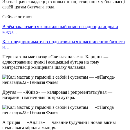
Экспазіцыя складаецца з новых прац, створаных у большасці
сваёй цягам бягучага года.
Сейчас читают
В чём заключается капитальный ремонт гидроцилиндра и
когда…
Как предпринимателю подготовиться к расширению бизнеса
и…
Першая зала мае назву «Светлая паласа». Карціны —
адлюстраванне думкі і асацыяцыі аўтара на тэму
кантрастнасці жыццевага шляху чалавека.
Другая — «Жніво» — каляровая і рэпрэзентатыўная —
назіранні і імгненныя позіркі аўтара.
А трэцяя — «Адліга» — чаканне будучыні і новай вясны
шчаслівага мірнага жыцця.