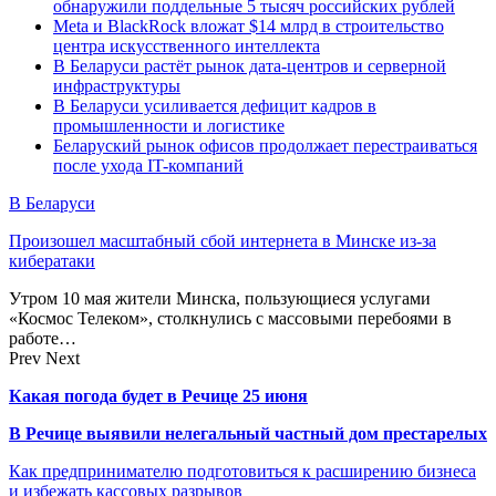
обнаружили поддельные 5 тысяч российских рублей
Meta и BlackRock вложат $14 млрд в строительство
центра искусственного интеллекта
В Беларуси растёт рынок дата-центров и серверной
инфраструктуры
В Беларуси усиливается дефицит кадров в
промышленности и логистике
Беларуский рынок офисов продолжает перестраиваться
после ухода IT-компаний
В Беларуси
Произошел масштабный сбой интернета в Минске из-за
кибератаки
Утром 10 мая жители Минска, пользующиеся услугами
«Космос Телеком», столкнулись с массовыми перебоями в
работе…
Prev
Next
Какая погода будет в Речице 25 июня
В Речице выявили нелегальный частный дом престарелых
Как предпринимателю подготовиться к расширению бизнеса
и избежать кассовых разрывов