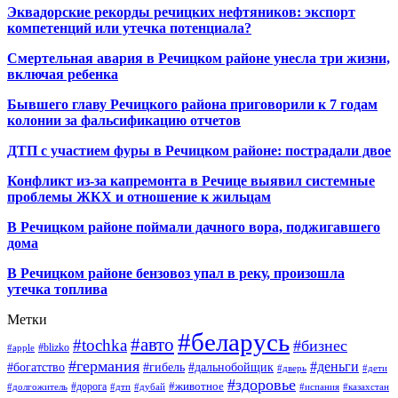
Эквадорские рекорды речицких нефтяников: экспорт
компетенций или утечка потенциала?
Смертельная авария в Речицком районе унесла три жизни,
включая ребенка
Бывшего главу Речицкого района приговорили к 7 годам
колонии за фальсификацию отчетов
ДТП с участием фуры в Речицком районе: пострадали двое
Конфликт из-за капремонта в Речице выявил системные
проблемы ЖКХ и отношение к жильцам
В Речицком районе поймали дачного вора, поджигавшего
дома
В Речицком районе бензовоз упал в реку, произошла
утечка топлива
Метки
#беларусь
#авто
#tochka
#бизнес
#blizko
#apple
#германия
#деньги
#богатство
#гибель
#дальнобойщик
#дверь
#дети
#здоровье
#животное
#дорога
#долгожитель
#дтп
#дубай
#испания
#казахстан