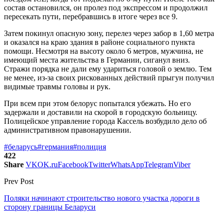
состав остановился, он пролез под экспрессом и продолжил
пересекать пути, перебравшись в итоге через все 9.
Затем покинул опасную зону, перелез через забор в 1,60 метра
и оказался на краю здания в районе социального пункта
помощи. Несмотря на высоту около 6 метров, мужчина, не
имеющий места жительства в Германии, сиганул вниз.
Стражи порядка не дали ему удариться головой о землю. Тем
не менее, из-за своих рискованных действий прыгун получил
видимые травмы головы и рук.
При всем при этом белорус попытался убежать. Но его
задержали и доставили на скорой в городскую больницу.
Полицейское управление города Кассель возбудило дело об
административном правонарушении.
#беларусь
#германия
#полиция
422
Share
VK
OK.ru
Facebook
Twitter
WhatsApp
Telegram
Viber
Prev Post
Поляки начинают строительство нового участка дороги в
сторону границы Беларуси