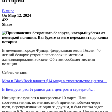
истории
В мире
On
Мар 12, 2024
422
Share
В немецком городе Фульда, федеральная земля Гессен, 40-
летний белорус устроил переполох на местном
железнодорожном вокзале. Об этом сообщает местная
полиция.
Сейчас читают
Meta и BlackRock вложат $14 млрд в строительство центра…
В Беларуси растёт рынок дата-центров и серверной…
Инцидент случился в воскресенье 10 марта. Наш
соотечественник по неизвестной причине побежал через
пути, перепрыгивая их один за другим, и был слегка задет
поездом ICE, когда тот подъехал по 6-му пути. После того как