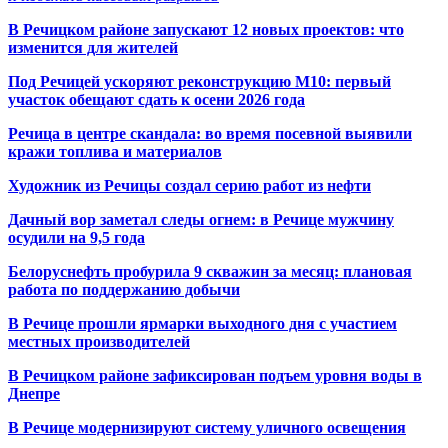
В Речицком районе запускают 12 новых проектов: что
изменится для жителей
Под Речицей ускоряют реконструкцию М10: первый
участок обещают сдать к осени 2026 года
Речица в центре скандала: во время посевной выявили
кражи топлива и материалов
Художник из Речицы создал серию работ из нефти
Дачный вор заметал следы огнем: в Речице мужчину
осудили на 9,5 года
Белоруснефть пробурила 9 скважин за месяц: плановая
работа по поддержанию добычи
В Речице прошли ярмарки выходного дня с участием
местных производителей
В Речицком районе зафиксирован подъем уровня воды в
Днепре
В Речице модернизируют систему уличного освещения