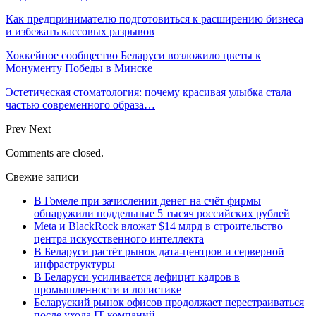
Как предпринимателю подготовиться к расширению бизнеса
и избежать кассовых разрывов
Хоккейное сообщество Беларуси возложило цветы к
Монументу Победы в Минске
Эстетическая стоматология: почему красивая улыбка стала
частью современного образа…
Prev
Next
Comments are closed.
Свежие записи
В Гомеле при зачислении денег на счёт фирмы
обнаружили поддельные 5 тысяч российских рублей
Meta и BlackRock вложат $14 млрд в строительство
центра искусственного интеллекта
В Беларуси растёт рынок дата-центров и серверной
инфраструктуры
В Беларуси усиливается дефицит кадров в
промышленности и логистике
Беларуский рынок офисов продолжает перестраиваться
после ухода IT-компаний