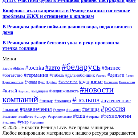
ДТП с участием фуры в Речицком районе: пострадали двое
Конфликт из-за капремонта в Речице выявил системные
проблемы ЖКХ и отношение к жильцам
В Речицком районе поймали дачного вора, поджигавшего
дома
В Речицком районе бензовоз упал в реку, произошла
утечка топлива
Метки
#беларусь
#авто
#tochka
#бизнес
#blizko
#apple
#германия
#деньги
#богатство
#гибель
#дальнобойщик
#дверь
#дети
#здоровье
#животное
#дорога
#долгожитель
#дтп
#дубай
#испания
#казахстан
#новости
#китай
#недвижимость
#медицина
#кризис
компаний
#польша
#путешествие
#пожар
#полиция
#россия
#развлечения
#речица
#пьяный
#ремонт
#рекорд
#сша
#технологии
#спорт
#теракт
#строительство
#сельское_хозяйство
#умер
#украина
#франция
© 2026 - Новости Речица Live. Все права защищены.
Любое копирование материалов с нашего ресурса разрешается