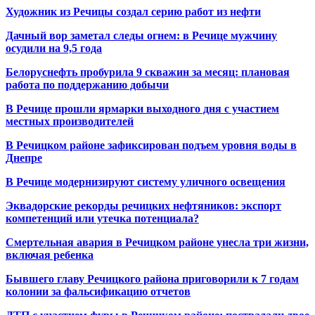
Художник из Речицы создал серию работ из нефти
Дачный вор заметал следы огнем: в Речице мужчину
осудили на 9,5 года
Белоруснефть пробурила 9 скважин за месяц: плановая
работа по поддержанию добычи
В Речице прошли ярмарки выходного дня с участием
местных производителей
В Речицком районе зафиксирован подъем уровня воды в
Днепре
В Речице модернизируют систему уличного освещения
Эквадорские рекорды речицких нефтяников: экспорт
компетенций или утечка потенциала?
Смертельная авария в Речицком районе унесла три жизни,
включая ребенка
Бывшего главу Речицкого района приговорили к 7 годам
колонии за фальсификацию отчетов