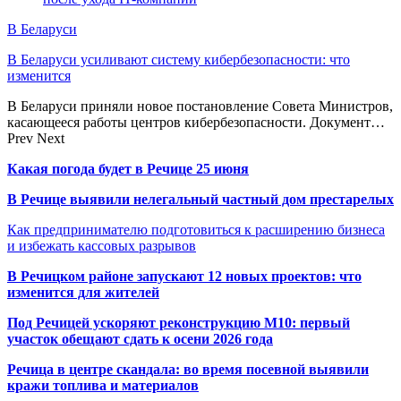
В Беларуси
В Беларуси усиливают систему кибербезопасности: что
изменится
В Беларуси приняли новое постановление Совета Министров,
касающееся работы центров кибербезопасности. Документ…
Prev
Next
Какая погода будет в Речице 25 июня
В Речице выявили нелегальный частный дом престарелых
Как предпринимателю подготовиться к расширению бизнеса
и избежать кассовых разрывов
В Речицком районе запускают 12 новых проектов: что
изменится для жителей
Под Речицей ускоряют реконструкцию М10: первый
участок обещают сдать к осени 2026 года
Речица в центре скандала: во время посевной выявили
кражи топлива и материалов