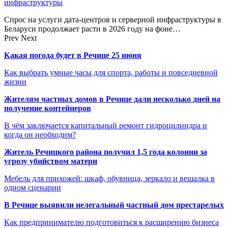
инфраструктуры
Спрос на услуги дата-центров и серверной инфраструктуры в
Беларуси продолжает расти в 2026 году на фоне…
Prev
Next
Какая погода будет в Речице 25 июня
Как выбрать умные часы для спорта, работы и повседневной
жизни
Жителям частных домов в Речице дали несколько дней на
получение контейнеров
В чём заключается капитальный ремонт гидроцилиндра и
когда он необходим?
Житель Речицкого района получил 1,5 года колонии за
угрозу убийством матери
Мебель для прихожей: шкаф, обувница, зеркало и вешалка в
одном сценарии
В Речице выявили нелегальный частный дом престарелых
Как предпринимателю подготовиться к расширению бизнеса