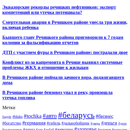
Эквадорские рекорды речицких нефтяников: экспорт
компетенций или утечка потенциала?
Смертельная авария в Речицком районе унесла три жизни,
включая ребенка
Бывшего главу Речицкого района приговорили к 7 годам
колонии за фальсификацию отчетов
ДТП с участием фуры в Речицком районе: пострадали двое
Конфликт из-за капремонта в Речице выявил системные
проблемы ЖКХ и отношение к жильцам
В Речицком районе поймали дачного вора, поджигавшего
дома
В Речицком районе бензовоз упал в реку, произошла
утечка топлива
Метки
#беларусь
#авто
#tochka
#бизнес
#blizko
#apple
#германия
#деньги
#богатство
#гибель
#дальнобойщик
#дверь
#дети
#здоровье
#животное
#дорога
#долгожитель
#дтп
#дубай
#испания
#казахстан