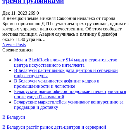
тремя грузовиками
Дек 11, 2023
269
0
В немецкой земле Нижняя Саксония недалеко от города
Бремен произошло ДТП с участием трех грузовиков, одним из
которых управлял наш соотечественник. Об этом сообщает
местная полиция. Авария случилась в пятницу 8 декабря
около 11:30 утра на…
Newer Posts
Свежие записи
Meta и BlackRock вложат $14 млрд в строительство
центра искусственного интеллекта
В Беларуси растёт рынок дата-центров и серверной
инфраструктуры
В Беларуси усиливается дефицит кадров в
промышленности и логистике
Беларуский рынок офисов продолжает перестраиваться
после ухода IT-компаний
Беларуские маркетплейсы усиливают конкуренцию за
продавцов и доставку
В Беларуси
В Беларуси растёт рынок дата-центров и серверной