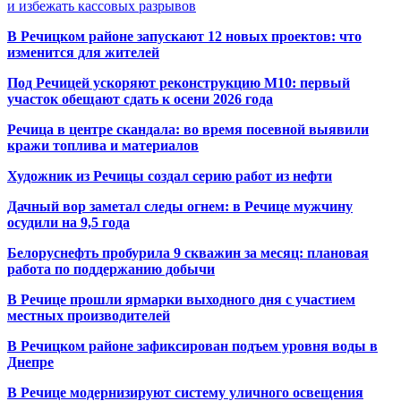
и избежать кассовых разрывов
В Речицком районе запускают 12 новых проектов: что
изменится для жителей
Под Речицей ускоряют реконструкцию М10: первый
участок обещают сдать к осени 2026 года
Речица в центре скандала: во время посевной выявили
кражи топлива и материалов
Художник из Речицы создал серию работ из нефти
Дачный вор заметал следы огнем: в Речице мужчину
осудили на 9,5 года
Белоруснефть пробурила 9 скважин за месяц: плановая
работа по поддержанию добычи
В Речице прошли ярмарки выходного дня с участием
местных производителей
В Речицком районе зафиксирован подъем уровня воды в
Днепре
В Речице модернизируют систему уличного освещения