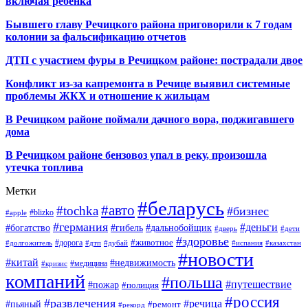
включая ребенка
Бывшего главу Речицкого района приговорили к 7 годам
колонии за фальсификацию отчетов
ДТП с участием фуры в Речицком районе: пострадали двое
Конфликт из-за капремонта в Речице выявил системные
проблемы ЖКХ и отношение к жильцам
В Речицком районе поймали дачного вора, поджигавшего
дома
В Речицком районе бензовоз упал в реку, произошла
утечка топлива
Метки
#беларусь
#авто
#tochka
#бизнес
#blizko
#apple
#германия
#деньги
#богатство
#гибель
#дальнобойщик
#дверь
#дети
#здоровье
#животное
#дорога
#долгожитель
#дтп
#дубай
#испания
#казахстан
#новости
#китай
#недвижимость
#медицина
#кризис
компаний
#польша
#путешествие
#пожар
#полиция
#россия
#развлечения
#речица
#пьяный
#ремонт
#рекорд