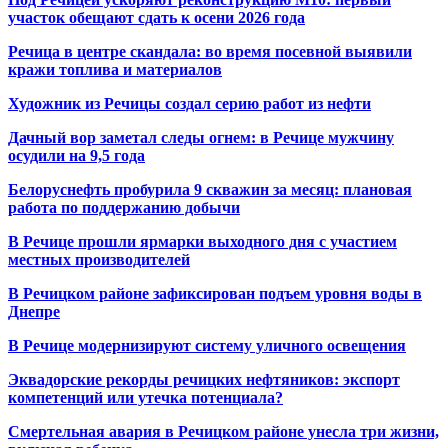
участок обещают сдать к осени 2026 года
Речица в центре скандала: во время посевной выявили
кражи топлива и материалов
Художник из Речицы создал серию работ из нефти
Дачный вор заметал следы огнем: в Речице мужчину
осудили на 9,5 года
Белоруснефть пробурила 9 скважин за месяц: плановая
работа по поддержанию добычи
В Речице прошли ярмарки выходного дня с участием
местных производителей
В Речицком районе зафиксирован подъем уровня воды в
Днепре
В Речице модернизируют систему уличного освещения
Эквадорские рекорды речицких нефтяников: экспорт
компетенций или утечка потенциала?
Смертельная авария в Речицком районе унесла три жизни,