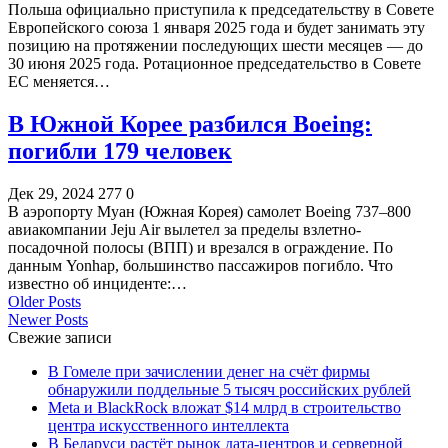
Польша официально приступила к председательству в Совете
Европейского союза 1 января 2025 года и будет занимать эту
позицию на протяжении последующих шести месяцев — до
30 июня 2025 года. Ротационное председательство в Совете
ЕС меняется…
В Южной Корее разбился Boeing:
погибли 179 человек
Дек 29, 2024
277
0
В аэропорту Муан (Южная Корея) самолет Boeing 737–800
авиакомпании Jeju Air вылетел за пределы взлетно-
посадочной полосы (ВПП) и врезался в ограждение. По
данным Yonhap, большинство пассажиров погибло. Что
известно об инциденте:…
Older Posts
Newer Posts
Свежие записи
В Гомеле при зачислении денег на счёт фирмы
обнаружили поддельные 5 тысяч российских рублей
Meta и BlackRock вложат $14 млрд в строительство
центра искусственного интеллекта
В Беларуси растёт рынок дата-центров и серверной