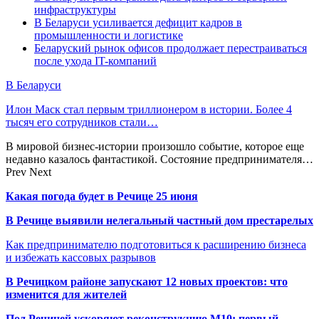
инфраструктуры
В Беларуси усиливается дефицит кадров в
промышленности и логистике
Беларуский рынок офисов продолжает перестраиваться
после ухода IT-компаний
В Беларуси
Илон Маск стал первым триллионером в истории. Более 4
тысяч его сотрудников стали…
В мировой бизнес-истории произошло событие, которое еще
недавно казалось фантастикой. Состояние предпринимателя…
Prev
Next
Какая погода будет в Речице 25 июня
В Речице выявили нелегальный частный дом престарелых
Как предпринимателю подготовиться к расширению бизнеса
и избежать кассовых разрывов
В Речицком районе запускают 12 новых проектов: что
изменится для жителей
Под Речицей ускоряют реконструкцию М10: первый